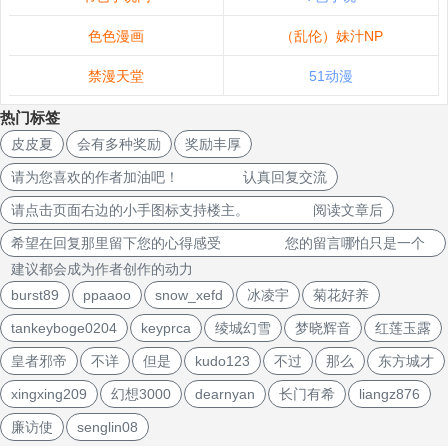
色色漫画
（乱伦）妹汁NP
禁漫天堂
51动漫
热门标签
皮皮夏
会有多种奖励
奖励丰厚
请为您喜欢的作者加油吧！ 认真回复交流
请点击页面右边的小手图标支持楼主。 阅读文章后
希望在回复那里留下您的心得感受 您的留言哪怕只是一个
建议都会成为作者创作的动力
burst89
ppaaoo
snow_xefd
冰凌宇
菊花好养
tankeyboge0204
keyprca
绫城幻雪
梦晓辉音
红莲玉露
皇者邪帝
不详
但是
kudo123
不过
那么
东方城才
xingxing209
幻想3000
dearnyan
长门有希
liangz876
廉访使
senglin08