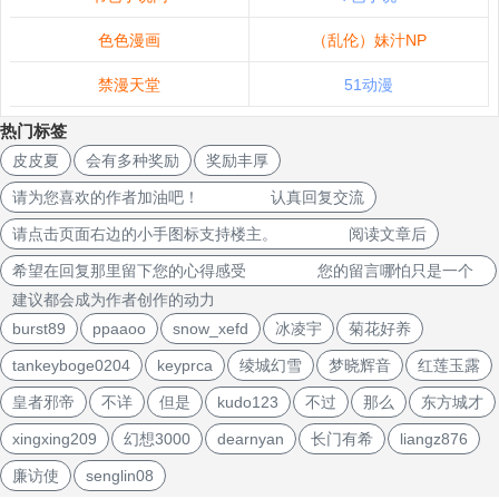
色色漫画
（乱伦）妹汁NP
禁漫天堂
51动漫
热门标签
皮皮夏
会有多种奖励
奖励丰厚
请为您喜欢的作者加油吧！ 认真回复交流
请点击页面右边的小手图标支持楼主。 阅读文章后
希望在回复那里留下您的心得感受 您的留言哪怕只是一个
建议都会成为作者创作的动力
burst89
ppaaoo
snow_xefd
冰凌宇
菊花好养
tankeyboge0204
keyprca
绫城幻雪
梦晓辉音
红莲玉露
皇者邪帝
不详
但是
kudo123
不过
那么
东方城才
xingxing209
幻想3000
dearnyan
长门有希
liangz876
廉访使
senglin08