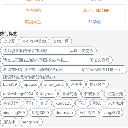
色色漫画
（乱伦）妹汁NP
禁漫天堂
51动漫
热门标签
皮皮夏
会有多种奖励
奖励丰厚
请为您喜欢的作者加油吧！ 认真回复交流
请点击页面右边的小手图标支持楼主。 阅读文章后
希望在回复那里留下您的心得感受 您的留言哪怕只是一个
建议都会成为作者创作的动力
burst89
ppaaoo
snow_xefd
冰凌宇
菊花好养
tankeyboge0204
keyprca
绫城幻雪
梦晓辉音
红莲玉露
皇者邪帝
不详
但是
kudo123
不过
那么
东方城才
xingxing209
幻想3000
dearnyan
长门有希
liangz876
廉访使
senglin08