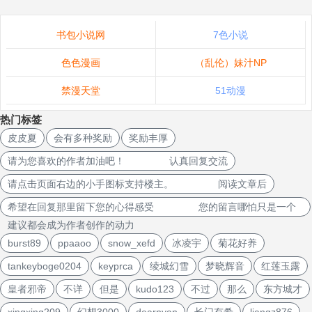
书包小说网
7色小说
色色漫画
（乱伦）妹汁NP
禁漫天堂
51动漫
热门标签
皮皮夏
会有多种奖励
奖励丰厚
请为您喜欢的作者加油吧！ 认真回复交流
请点击页面右边的小手图标支持楼主。 阅读文章后
希望在回复那里留下您的心得感受 您的留言哪怕只是一个
建议都会成为作者创作的动力
burst89
ppaaoo
snow_xefd
冰凌宇
菊花好养
tankeyboge0204
keyprca
绫城幻雪
梦晓辉音
红莲玉露
皇者邪帝
不详
但是
kudo123
不过
那么
东方城才