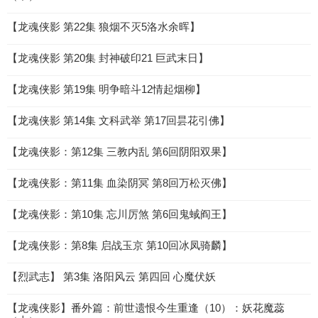
【龙魂侠影 第22集 狼烟不灭5洛水余晖】
【龙魂侠影 第20集 封神破印21 巨武末日】
【龙魂侠影 第19集 明争暗斗12情起烟柳】
【龙魂侠影 第14集 文科武举 第17回昙花引佛】
【龙魂侠影：第12集 三教内乱 第6回阴阳双果】
【龙魂侠影：第11集 血染阴冥 第8回万松灭佛】
【龙魂侠影：第10集 忘川厉煞 第6回鬼蜮阎王】
【龙魂侠影：第8集 启战玉京 第10回冰凤骑麟】
【烈武志】 第3集 洛阳风云 第四回 心魔伏妖
【龙魂侠影】番外篇：前世遗恨今生重逢（10）：妖花魔蕊