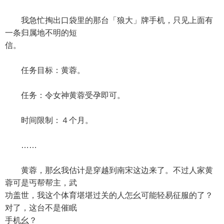
我急忙掏出口袋里的那台「狼大」牌手机，只见上面有
一条归属地不明的短
信。
任务目标：黄蓉。
任务：令女神黄蓉受孕即可。
时间限制：４个月。
……
黄蓉，那幺我估计是穿越到南宋这边来了。不过人家黄
蓉可是丐帮帮主，武
功盖世，我这个体育堪堪过关的人怎幺可能轻易征服的了？
对了，这台不是催眠
手机幺？