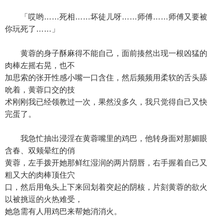
「哎哟……死相……坏徒儿呀……师傅……师傅又要被
你玩死了……」
黄蓉的身子酥麻得不能自己，面前揍然出现一根凶猛的
肉棒左摇右晃，也不
加思索的张开性感小嘴一口含住，然后频频用柔软的舌头舔
吮着，黄蓉口交的技
术刚刚我已经领教过一次，果然没多久，我只觉得自己又快
完蛋了。
我急忙抽出浸淫在黄蓉嘴里的鸡巴，他转身面对那媚眼
含春、双颊晕红的俏
黄蓉，左手拨开她那鲜红湿润的两片阴唇，右手握着自己又
粗又大的肉棒顶住穴
口，然后用龟头上下来回划着突起的阴核，片刻黄蓉的欲火
以被挑逗的火热难受，
她急需有人用鸡巴来帮她消消火。