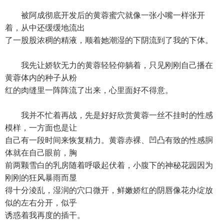
被阿成彻底开发后的黄蓉蜜穴就像一张小嘴一样张开
着，从中还缓缓地流出
了一股股浓稠的精液，顺着她潮湿的下阴流到了我的下体。
我先让娇软无力的黄蓉轻轻仰躺着，只见刚刚自己播在
黄蓉体内的种子从粉
红的肉缝里一阵阵流了出来，心里面好不得意。
我并不忙着再战，先是好好欣赏黄蓉一丝不挂时的性感
模样，一方面也是让
自己有一段时间来恢复精力。黄蓉赤裸、凹凸有致的性感胴
体就在自己眼前，胸
前两颗雪白的乳房随着呼吸起伏着，小腹下的神秘花园因为
刚刚的狂风暴雨而显
得十分淩乱，湿润的穴口微开，鲜嫩娇红的阴唇像花办绽放
似的左右分开，似乎
诱惑着我再度的插干。