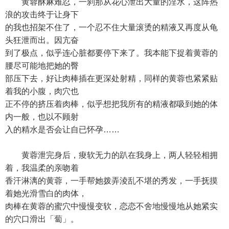
黄蓉酥麻难忍，一刹那从花心泄出大量的淫水，这阵热
浪的攻击终于让身下
的我也招架不住了，一个忍不住大量滚烫的精液又再度从龟
头狂泄而出。因亢奋
到了极点，似乎连心脏都要停下来了。我本能下捉着黄蓉的
腰尽可能地把她的臀
部压下去，好让肉棒插在更深处射精，同样的黄蓉也紧紧贴
着我的小腹，肉穴也
正不停的挤压着肉棒，似乎想把我所有的精液都吸到她的体
内一般，也以不顾射
入的精水是否会让自已怀孕……
黄蓉泄完身后，痠软无力的趴在我身上，两人轻轻相拥
着，我温柔的亲吻着
香汗淋漓的黄蓉，一手帮她拨弄淩乱不堪的秀发，一手抚摸
着她光滑雪白的肉体，
肉棒在黄蓉的蜜穴中慢慢变软，恋恋不舍地慢慢地从她紧实
的穴口滑出「蔔」。