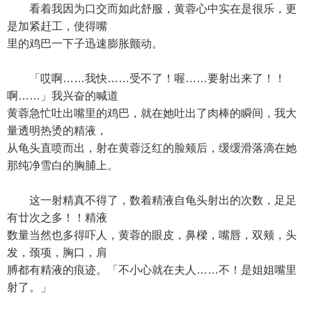
看着我因为口交而如此舒服，黄蓉心中实在是很乐，更
是加紧赶工，使得嘴
里的鸡巴一下子迅速膨胀颤动。
「哎啊……我快……受不了！喔……要射出来了！！
啊……」我兴奋的喊道
黄蓉急忙吐出嘴里的鸡巴，就在她吐出了肉棒的瞬间，我大
量透明热烫的精液，
从龟头直喷而出，射在黄蓉泛红的脸颊后，缓缓滑落滴在她
那纯净雪白的胸脯上。
这一射精真不得了，数着精液自龟头射出的次数，足足
有廿次之多！！精液
数量当然也多得吓人，黄蓉的眼皮，鼻樑，嘴唇，双颊，头
发，颈项，胸口，肩
膊都有精液的痕迹。「不小心就在夫人……不！是姐姐嘴里
射了。」