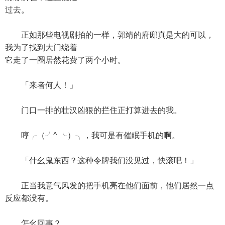
过去。
正如那些电视剧拍的一样，郭靖的府邸真是大的可以，
我为了找到大门绕着
它走了一圈居然花费了两个小时。
「来者何人！」
门口一排的壮汉凶狠的拦住正打算进去的我。
哼╭（╯^ ╰）╮，我可是有催眠手机的啊。
「什幺鬼东西？这种令牌我们没见过，快滚吧！」
正当我意气风发的把手机亮在他们面前，他们居然一点
反应都没有。
怎幺回事？