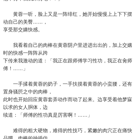
黄蓉一听，脸上又是一阵绯红，她开始慢慢上上下下摆
动自己的美臀……，
享受那交媾快感。
我看着自己的肉棒在黄蓉阴户里进进出出的，加上交媾
时的快感一阵阵从跨
下传来我激动的道：「我正在跟师傅学习性功，我正在肏师
傅！……」
一手揉着黄蓉的奶子，一手扶摸着黄蓉的小蛮腰，还有
置身骚屄之中的肉棒，
此时也开始回应黄蓉套弄动作而动了起来。边享受着他梦寐
以求的女人胴体，边
续道：「师傅的性功真是厉害啊！……」
难得的粗大硬物，难得的性技巧，紧嫩的肉穴正在痛快
品嚐。肉棒的抽插仿