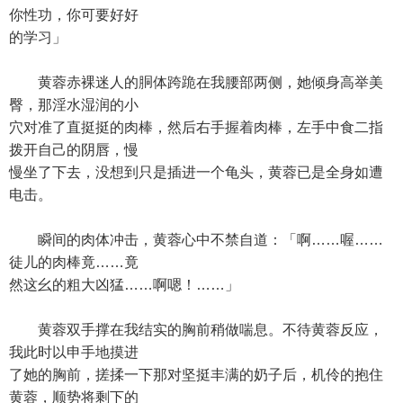
你性功，你可要好好
的学习」
黄蓉赤裸迷人的胴体跨跪在我腰部两侧，她倾身高举美
臀，那淫水湿润的小
穴对准了直挺挺的肉棒，然后右手握着肉棒，左手中食二指
拨开自己的阴唇，慢
慢坐了下去，没想到只是插进一个龟头，黄蓉已是全身如遭
电击。
瞬间的肉体冲击，黄蓉心中不禁自道：「啊……喔……
徒儿的肉棒竟……竟
然这幺的粗大凶猛……啊嗯！……」
黄蓉双手撑在我结实的胸前稍做喘息。不待黄蓉反应，
我此时以申手地摸进
了她的胸前，搓揉一下那对坚挺丰满的奶子后，机伶的抱住
黄蓉，顺势将剩下的