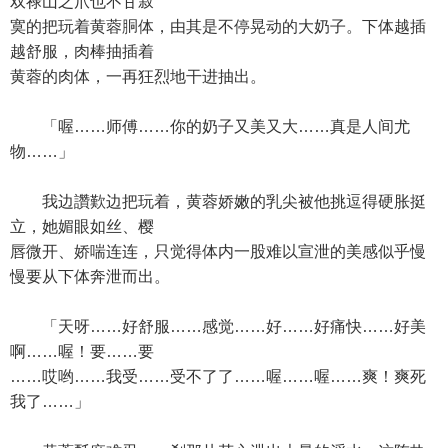
双禄山之爪也不甘寂
寞的把玩着黄蓉胴体，由其是不停晃动的大奶子。下体越插
越舒服，肉棒抽插着
黄蓉的肉体，一再狂烈地干进抽出。
「喔……师傅……你的奶子又美又大……真是人间尤
物……」
我边讚歎边把玩着，黄蓉娇嫩的乳尖被他挑逗得硬胀挺
立，她媚眼如丝、樱
唇微开、娇喘连连，只觉得体内一股难以宣泄的美感似乎慢
慢要从下体奔泄而出。
「天呀……好舒服……感觉……好……好痛快……好美
啊……喔！要……要
……哎哟……我受……受不了了……喔……喔……爽！爽死
我了……」