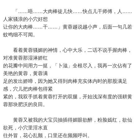
「……唔……大肉棒徒儿快……快点儿干师傅，人……
人家骚浪的小穴好想
让你的大肉棒……干……」黄蓉越说越小声，后面一句几若
蚊鸣细不可闻。
看着黄蓉骚媚的神情，心中大乐，二话不说手握肉棒，
对准黄蓉那湿淋娇红
的花瓣中间用力一挺，「卜滋」全根尽入，我再一次佔有了
美艳的黄蓉，黄蓉满
足的发出娇啼，因为她又得到肉棒充实体内时的那股满足
感，穴儿把肉棒包得紧
紧的，我双手抓着黄蓉打开的双腿，开始浅深有度的强耕黄
蓉那块肥沃的良田。
黄蓉又被我的大宝贝抽插得媚眼欲醉，粉脸嫣红，欲仙
欲死，小穴里淫水直
往外冒，花心乱颤，口里还在频频呼叫。