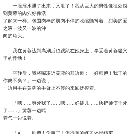
一股淫水泄了出来，又泄了！我从巨大的男性像征处感
到黄蓉的肉穴好像活
了起来一样。包围肉棒的肌肉不停的收缩颤抖着，甜美的爱
之液一波又一波的沖
向的龟头。
我在黄蓉达到高潮后也跟趴在她身上，享受着黄蓉骚穴
里的悸动！
平静后，我将嘴凑近黄蓉的耳边道：「好师傅！我干的
你爽不爽？」一边说，
一边用手在黄蓉的手臂上不停的来回抚摸着。
「嗯……爽死我了……嗯……好徒儿……快把师傅干死
了……」黄蓉一边喘
着气一边说着。
「可……师傅！你爽了！但徒弟的练习还没结束