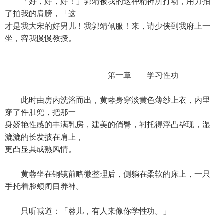
「好，好，好！」郭靖被我的这种精神所打动，用力拍
了拍我的肩膀，「这
才是我大宋的好男儿！我郭靖佩服！来，请少侠到我府上一
坐，容我慢慢教授。
第一章 学习性功
此时由房内洗浴而出，黄蓉身穿淡黄色薄纱上衣，内里
穿了件肚兜，把那一
身娇艳性感的丰满乳房，建美的俏臀，衬托得浮凸毕现，湿
漉漉的长发披在肩上，
更凸显其成熟风情。
黄蓉坐在铜镜前略微整理后，侧躺在柔软的床上，一只
手托着脸颊闭目养神。
只听喊道：「蓉儿，有人来像你学性功。」