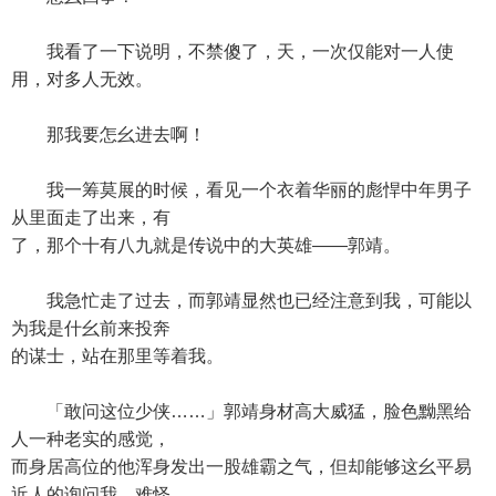
我看了一下说明，不禁傻了，天，一次仅能对一人使
用，对多人无效。
那我要怎幺进去啊！
我一筹莫展的时候，看见一个衣着华丽的彪悍中年男子
从里面走了出来，有
了，那个十有八九就是传说中的大英雄——郭靖。
我急忙走了过去，而郭靖显然也已经注意到我，可能以
为我是什幺前来投奔
的谋士，站在那里等着我。
「敢问这位少侠……」郭靖身材高大威猛，脸色黝黑给
人一种老实的感觉，
而身居高位的他浑身发出一股雄霸之气，但却能够这幺平易
近人的询问我，难怪