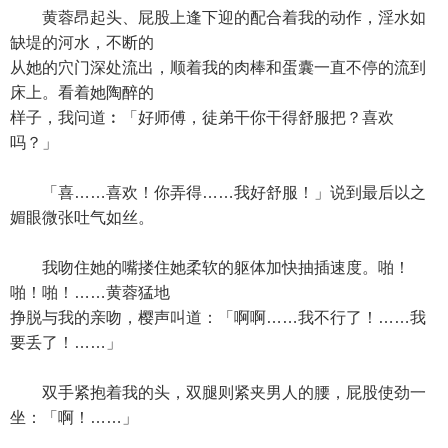
黄蓉昂起头、屁股上逢下迎的配合着我的动作，淫水如
缺堤的河水，不断的
从她的穴门深处流出，顺着我的肉棒和蛋囊一直不停的流到
床上。看着她陶醉的
样子，我问道︰「好师傅，徒弟干你干得舒服把？喜欢
吗？」
「喜……喜欢！你弄得……我好舒服！」说到最后以之
媚眼微张吐气如丝。
我吻住她的嘴搂住她柔软的躯体加快抽插速度。啪！
啪！啪！……黄蓉猛地
挣脱与我的亲吻，樱声叫道：「啊啊……我不行了！……我
要丢了！……」
双手紧抱着我的头，双腿则紧夹男人的腰，屁股使劲一
坐：「啊！……」