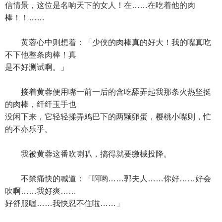
信情景，这位是名响天下的女人！在……在吃着他的肉
棒！！……
黄蓉心中则想着：「少侠的肉棒真的好大！我的嘴真吃
不下他整条肉棒！真
是不好测试啊。」
接着黄蓉便用嘴一前一后的含吃舔弄起我那条火热坚挺
的肉棒，纤纤玉手也
没闲下来，它轻轻揉弄鸡巴下的两颗卵蛋，樱桃小嘴则，忙
的不亦乐乎。
我被黄蓉这番吹喇叭，搞得就要缴械投降。
不禁痛快的喊道：「啊哟……郭夫人……你好……好会
吹啊……我好爽……
好舒服喔……我快忍不住啦……」