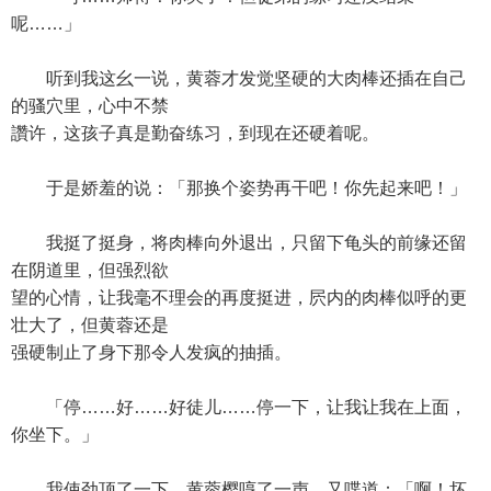
呢……」
听到我这幺一说，黄蓉才发觉坚硬的大肉棒还插在自己
的骚穴里，心中不禁
讚许，这孩子真是勤奋练习，到现在还硬着呢。
于是娇羞的说：「那换个姿势再干吧！你先起来吧！」
我挺了挺身，将肉棒向外退出，只留下龟头的前缘还留
在阴道里，但强烈欲
望的心情，让我毫不理会的再度挺进，屄内的肉棒似呼的更
壮大了，但黄蓉还是
强硬制止了身下那令人发疯的抽插。
「停……好……好徒儿……停一下，让我让我在上面，
你坐下。」
我使劲顶了一下，黄蓉樱哼了一声，又喋道：「啊！坏