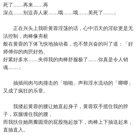
死了……再来……再
深点……别逗弄人家……哦……哦……美死了……」
正在兴头上我听黄蓉淫荡的话，心中滔天的淫欲更是无
法控制，肉棒像夯桩
般在黄蓉的下体飞快地抽动着，也不禁兴奋的叫了道：「好
师傅你的肉屄好热、
好紧好多水……夹得我的肉棒舒服极了……你真是令人销
魂……」
抽插间肉与肉撞击的「啪啪」声和淫水流动的「唧唧」
又成了疯狂的乐章。
我搂起黄蓉的腰让她直起身子，黄蓉双手揽住我的脖
子，双腿缠住我的腰，
而我扶住她两瓣圆滑的屁股拖起放下，肉棒上下抽送起来，
直抽直入。