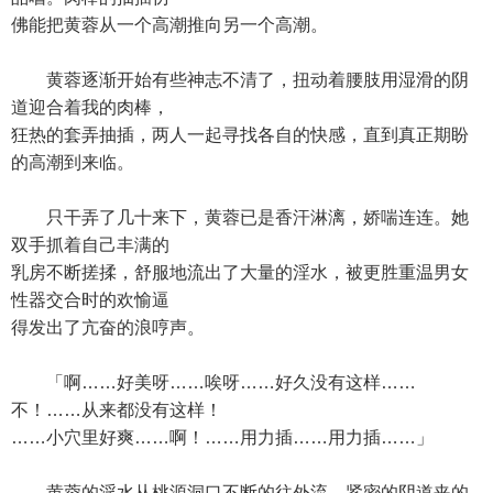
佛能把黄蓉从一个高潮推向另一个高潮。
黄蓉逐渐开始有些神志不清了，扭动着腰肢用湿滑的阴
道迎合着我的肉棒，
狂热的套弄抽插，两人一起寻找各自的快感，直到真正期盼
的高潮到来临。
只干弄了几十来下，黄蓉已是香汗淋漓，娇喘连连。她
双手抓着自己丰满的
乳房不断搓揉，舒服地流出了大量的淫水，被更胜重温男女
性器交合时的欢愉逼
得发出了亢奋的浪哼声。
「啊……好美呀……唉呀……好久没有这样……
不！……从来都没有这样！
……小穴里好爽……啊！……用力插……用力插……」
黄蓉的淫水从桃源洞口不断的往外流，紧密的阴道夹的