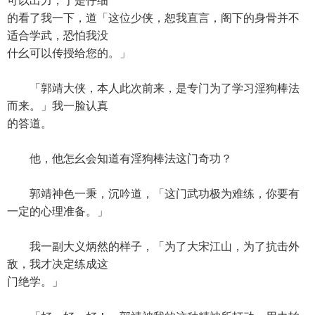
可以出力，于是仔细
的看了我一下，道「这位少侠，恕我直言，阁下的身骨并不
适合学武，恐怕我没
什幺可以传授给您的。」
「郭靖大侠，本人此次前来，是专门为了学习淫狗棒法
而来。」我一脸认真
的答道。
他，他怎幺会知道有淫狗棒法这门奇功？
郭靖神色一秉，沉吟道，「这门武功极为难练，你要有
一定的心理准备。」
我一副大义炳然的样子，「为了大宋江山，为了抗击外
敌，我才决定练成这
门绝学。」