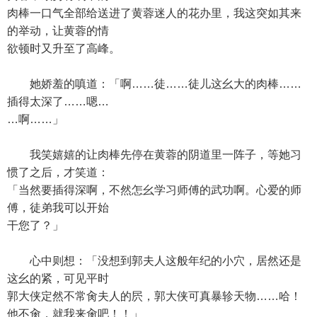
肉棒一口气全部给送进了黄蓉迷人的花办里，我这突如其来
的举动，让黄蓉的情
欲顿时又升至了高峰。
她娇羞的嗔道：「啊……徒……徒儿这幺大的肉棒……
插得太深了……嗯…
…啊……」
我笑嬉嬉的让肉棒先停在黄蓉的阴道里一阵子，等她习
惯了之后，才笑道：
「当然要插得深啊，不然怎幺学习师傅的武功啊。心爱的师
傅，徒弟我可以开始
干您了？」
心中则想：「没想到郭夫人这般年纪的小穴，居然还是
这幺的紧，可见平时
郭大侠定然不常肏夫人的屄，郭大侠可真暴轸天物……哈！
他不肏，就我来肏吧！！」