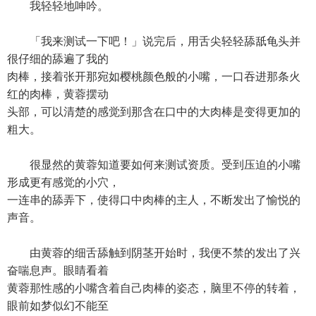
我轻轻地呻吟。
「我来测试一下吧！」说完后，用舌尖轻轻舔舐龟头并
很仔细的舔遍了我的
肉棒，接着张开那宛如樱桃颜色般的小嘴，一口吞进那条火
红的肉棒，黄蓉摆动
头部，可以清楚的感觉到那含在口中的大肉棒是变得更加的
粗大。
很显然的黄蓉知道要如何来测试资质。受到压迫的小嘴
形成更有感觉的小穴，
一连串的舔弄下，使得口中肉棒的主人，不断发出了愉悦的
声音。
由黄蓉的细舌舔触到阴茎开始时，我便不禁的发出了兴
奋喘息声。眼睛看着
黄蓉那性感的小嘴含着自己肉棒的姿态，脑里不停的转着，
眼前如梦似幻不能至