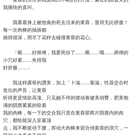
我痛快的直叫。
我看着身上被他肏的死去活来的黄蓉，显得无比骄傲！
每一次肉棒的抽插都
插得很深，用尽了花样去碰撞黄蓉的花心。
「喔……好师傅，我爱死你了……嘶……哦……师傅的
小穴好紧……夹得我
好舒服……」
我这样露骨的讚美，加上「卜滋……蔔滋」性器交合时
发出的声音，让黄蓉
听得更是情欲高涨。只见她不停的摆动着健美俏臀，肥美饱
满的阴唇紧紧的咬着
我的肉棒，每一下的交合我只觉在黄蓉那两片阴唇内的肉
穴，都恰能深入至最顶
点，我不断挺动下腰，挥动大肉棒来迎合俏黄蓉的浪穴，一