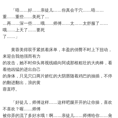
「唔……好……亲徒儿……你真会干穴……唔……
重……重些……美死了…
…再……深一些……哦……师傅……太……太舒服了……
哦……上天了……要死
了……」
黄蓉美得双手紧抓着床单，丰盈的俏臀不时上下扭动，
来迎合我他强而有力
的攻击，她不时仰头将视线瞄向阿成那根粗壮的大肉棒，看
着他凶猛的进出自己
的身体，只见穴口两片娇红的大阴唇随着鸡巴的抽插，不停
的翻进翻出，浪的黄
蓉直哼。
「好徒儿，师傅这样……这样吧腿开开的让你操，喜欢
不喜欢？喔……师傅
被你弄的流了多好水哦！啊……亲徒儿……师傅给你……肏