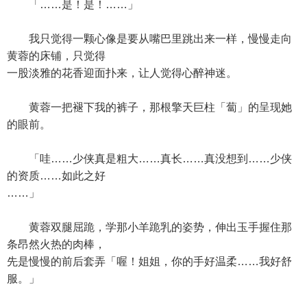
「……是！是！……」
我只觉得一颗心像是要从嘴巴里跳出来一样，慢慢走向
黄蓉的床铺，只觉得
一股淡雅的花香迎面扑来，让人觉得心醉神迷。
黄蓉一把褪下我的裤子，那根擎天巨柱「蔔」的呈现她
的眼前。
「哇……少侠真是粗大……真长……真没想到……少侠
的资质……如此之好
……」
黄蓉双腿屈跪，学那小羊跪乳的姿势，伸出玉手握住那
条昂然火热的肉棒，
先是慢慢的前后套弄「喔！姐姐，你的手好温柔……我好舒
服。」