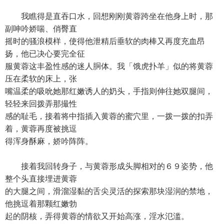
我瞧得是直吞口水，回想刚刚黄蓉跨坐在他身上时，那
副呻吟娇喘、俏臀直
摇时的骚浪模样，使得他泄精后垂软的肉棒又再度充血昂
扬，他已决心要完全征
服黄蓉这丰盈性感的迷人胴体。我「饿虎扑羊」似的将黄蓉
压在柔软的床上，张
嘴温柔的吸吮她那红嫩诱人的奶头，手指则伸往她双腿间，
轻轻来回拨弄那撮性
感的耻毛，接着将中指插入黄蓉的蜜穴里，一拨一拨的扣弄
着，黄蓉再度被挑逗
得浑身酥麻，娇吟阵阵。
接着我回转身子，与黄蓉形成头脚相对的６９姿势，他
整个头直接埋进黄蓉
的大腿之间，滑溜湿黏的舌尖灵活的探索那块湿润的禁地，
他挑逗着那颗红嫩勃
起的阴核，弄得黄蓉的情欲又开始高涨，淫水氾滥。