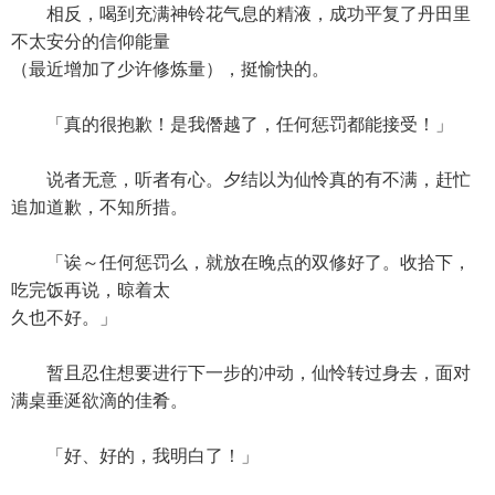
相反，喝到充满神铃花气息的精液，成功平复了丹田里
不太安分的信仰能量
（最近增加了少许修炼量），挺愉快的。
「真的很抱歉！是我僭越了，任何惩罚都能接受！」
说者无意，听者有心。夕结以为仙怜真的有不满，赶忙
追加道歉，不知所措。
「诶～任何惩罚么，就放在晚点的双修好了。收拾下，
吃完饭再说，晾着太
久也不好。」
暂且忍住想要进行下一步的冲动，仙怜转过身去，面对
满桌垂涎欲滴的佳肴。
「好、好的，我明白了！」