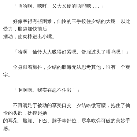
「唔哈啊、嗯呼、又大又硬的唔呜嗯……」
好像吞得有些困难，仙怜的玉手按住夕结的大腿，以此
受力，脑袋加快前后
摆动，使肉棒进出小嘴。
「哈啊！仙怜大人吸得好紧嗯、舒服过头了唔呜嗯！」
全身跟着颤抖，夕结的脑海无法思考其他，唯有一个爽
字。
「啊啊嗯、我实在忍不住啦！」
不再满足于被动的享受口交，夕结略微弯腰，抱住了仙
怜的头部，抚摸起她
的耳朵、脸颊、下巴、脖子等部位，尽享吹弹可破的美妙手
感。