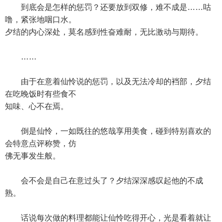
到底会是怎样的惩罚？还要放到双修，难不成是……咕
噜，紧张地咽口水。
夕结的内心深处，莫名感到性奋难耐，无比激动与期待。
……
由于在意着仙怜说的惩罚，以及无法冷却的裆部，夕结
在吃晚饭时有些食不
知味、心不在焉。
倒是仙怜，一如既往的悠哉享用美食，碰到特别喜欢的
会特意点评称赞，仿
佛无事发生般。
会不会是自己在意过头了？夕结深深感叹起他的不成
熟。
话说每次做的料理都能让仙怜吃得开心，光是看着就让