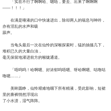
「实在不行了啊啊哈、嗯唔，要去、出来了啊啊啊
——！！！」
在满是唾液的口中快速进出，除却两人的喘息与呻吟，
亦有淫乱的水声和吸
舔声。
当龟头最后一次在仙怜的深喉探索时，猛的抽搐几下，
堆积已久的大量白浊，
毫无保留地灌进前方的喉咙通道。
「唔呜呜！哈啊嗯、好浓郁呜唔嗯、呀哈啊嗯、咕噜咕
噜嗯……」
美眸圆睁，仙怜艰难地咽下所有精液，受此影响，短裙
里的亵裤悄然浮现出
了小水渍，湿气阵阵。