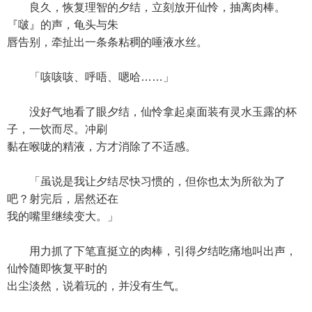
良久，恢复理智的夕结，立刻放开仙怜，抽离肉棒。
『啵』的声，龟头与朱
唇告别，牵扯出一条条粘稠的唾液水丝。
「咳咳咳、呼唔、嗯哈……」
没好气地看了眼夕结，仙怜拿起桌面装有灵水玉露的杯
子，一饮而尽。冲刷
黏在喉咙的精液，方才消除了不适感。
「虽说是我让夕结尽快习惯的，但你也太为所欲为了
吧？射完后，居然还在
我的嘴里继续变大。」
用力抓了下笔直挺立的肉棒，引得夕结吃痛地叫出声，
仙怜随即恢复平时的
出尘淡然，说着玩的，并没有生气。