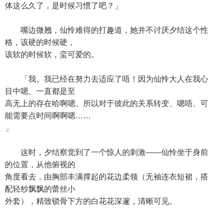
体这么久了，是时候习惯了吧？」
嘴边微翘，仙怜难得的打趣道，她并不讨厌夕结这个性
格，该硬的时候硬，
该软的时候软，蛮可爱的。
「我、我已经在努力去适应了唔！因为仙怜大人在我心
目中嗯、一直都是至
高无上的存在哈啊嗯、所以对于彼此的关系转变、嗯唔、可
能需要点时间啊啊嗯……
」
这时，夕结察觉到了一个惊人的刺激——仙怜坐于身前
的位置，从他俯视的
角度看去，由胸部丰满撑起的花边柔领（无袖连衣短裙，搭
配轻纱飘飘的蕾丝小
外套），精致锁骨下方的白花花深邃，清晰可见。