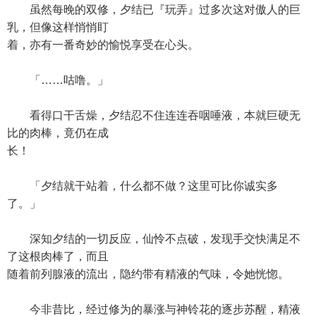
虽然每晚的双修，夕结已『玩弄』过多次这对傲人的巨
乳，但像这样悄悄盯
着，亦有一番奇妙的愉悦享受在心头。
「……咕噜。」
看得口干舌燥，夕结忍不住连连吞咽唾液，本就巨硬无
比的肉棒，竟仍在成
长！
「夕结就干站着，什么都不做？这里可比你诚实多
了。」
深知夕结的一切反应，仙怜不点破，发现手交快满足不
了这根肉棒了，而且
随着前列腺液的流出，隐约带有精液的气味，令她恍惚。
今非昔比，经过修为的暴涨与神铃花的逐步苏醒，精液