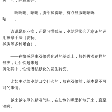
房一同，肆意逗弄。
「啊啊嗯、唔嗯，胸部揉得唔、有点舒服嗯唔呜
唔……」
该说是职业病，还是习惯残留，夕结经常会无意识的运
用按摩手法（爱抚、
揉胸等多种场合）。
——在快感经由双修强化过的基础上，额外再添别样的
舒爽，让仙怜越来越
沉沦其中，性情潜移默化的发生转变。
比如主动给夕结口交什么的，放在双修前，基本是不可
能的事情。
越来越浓厚的精液气味，在仙怜的嘴里扩散开来，直至
深喉。