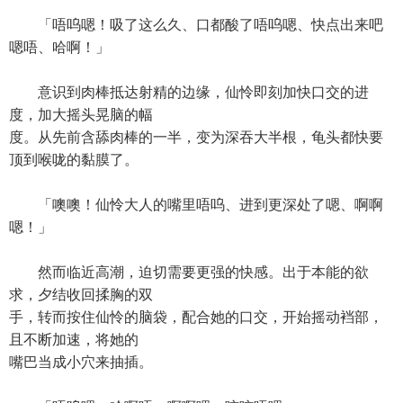
「唔呜嗯！吸了这么久、口都酸了唔呜嗯、快点出来吧
嗯唔、哈啊！」
意识到肉棒抵达射精的边缘，仙怜即刻加快口交的进
度，加大摇头晃脑的幅
度。从先前含舔肉棒的一半，变为深吞大半根，龟头都快要
顶到喉咙的黏膜了。
「噢噢！仙怜大人的嘴里唔呜、进到更深处了嗯、啊啊
嗯！」
然而临近高潮，迫切需要更强的快感。出于本能的欲
求，夕结收回揉胸的双
手，转而按住仙怜的脑袋，配合她的口交，开始摇动裆部，
且不断加速，将她的
嘴巴当成小穴来抽插。