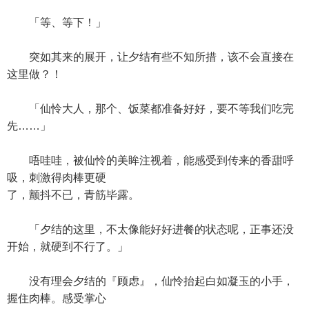
「等、等下！」
突如其来的展开，让夕结有些不知所措，该不会直接在
这里做？！
「仙怜大人，那个、饭菜都准备好好，要不等我们吃完
先……」
唔哇哇，被仙怜的美眸注视着，能感受到传来的香甜呼
吸，刺激得肉棒更硬
了，颤抖不已，青筋毕露。
「夕结的这里，不太像能好好进餐的状态呢，正事还没
开始，就硬到不行了。」
没有理会夕结的『顾虑』，仙怜抬起白如凝玉的小手，
握住肉棒。感受掌心