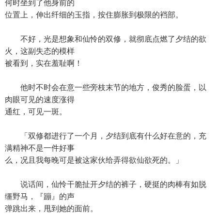
何时坐到了他身前的
位置上，伸出纤细的玉指，按住膨胀到极限的裆部。
不好，光是想象和仙怜的双修，就彻底点燃了夕结的欲
火，这副失态的模样
被看到，实在羞耻啊！
他时不时会在意一些旁枝末节的地方，俊秀的脸蛋，以
肉眼可见的速度涨得
通红，可见一斑。
「双修都进行了一个月，夕结到底有什么好在意的，充
满精神不是一件好事
么，况且我每晚可是被这家伙给弄得欲仙欲死的。」
说话间，仙怜干脆扯开夕结的裤子，硬挺的肉棒有如脱
缰野马，『蹦』的声
弹跳出来，甩到她的面前。