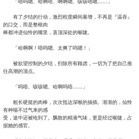
「唔呜嗯、哈啊唔、啊啊嗯、咳咳唔嗯……」
有了夕结的行动，激烈程度瞬间暴增，不再是『温吞』
的口交，而是整根肉
棒都冲进仙怜的嘴里，直顶深处的喉咙。
「哈啊啊！唔呜嗯、太爽了呜嗯！」
被欲望控制的夕结，扫除所有顾虑，一切为了把自己推
往高潮的顶点。
「呜唔、咳咳嗯、哈啊呜唔……」
粗长硬挺的肉棒，次次抵达深喉的抽插。渐渐的，仙怜
有种喘不过气来的感
受，途中还被呛到了。飘散的精液气味，更是经过喉咙，占
据她的感官。