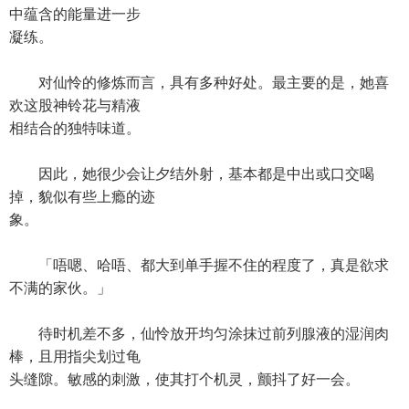
中蕴含的能量进一步
凝练。
对仙怜的修炼而言，具有多种好处。最主要的是，她喜
欢这股神铃花与精液
相结合的独特味道。
因此，她很少会让夕结外射，基本都是中出或口交喝
掉，貌似有些上瘾的迹
象。
「唔嗯、哈唔、都大到单手握不住的程度了，真是欲求
不满的家伙。」
待时机差不多，仙怜放开均匀涂抹过前列腺液的湿润肉
棒，且用指尖划过龟
头缝隙。敏感的刺激，使其打个机灵，颤抖了好一会。