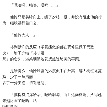
「嗯哈啊、咕噜、唔呜……」
仙怜只是美眸向上，瞟了夕结一眼，并没有阻止他的行
为，继续进行着口交。
「仙怜大人！」
得到默许的反应（毕竟能做的都在双修里做了无数
次），给了夕结『得寸进
尺』的念头，温柔细腻地爱抚起这绝美的容颜。
是错觉么，仙怜脸蛋的温度似乎在升高，醉人桃红逐蔓
延。少了一丝清丽，
多了一分美艳，情迷意乱。
「摸得有点痒哈唔、嗯哈啊嗯、而且这肉棒嗯、抖得越
来越厉害了嗯唔、咕
噜咕噜啊……」