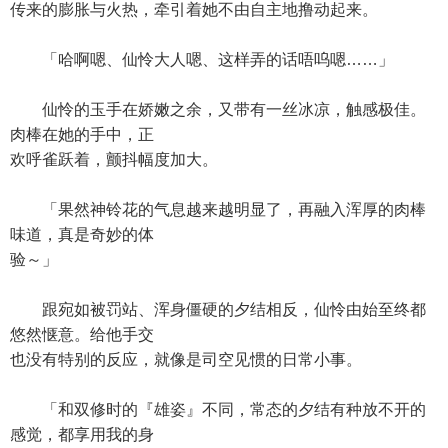
传来的膨胀与火热，牵引着她不由自主地撸动起来。
「哈啊嗯、仙怜大人嗯、这样弄的话唔呜嗯……」
仙怜的玉手在娇嫩之余，又带有一丝冰凉，触感极佳。
肉棒在她的手中，正
欢呼雀跃着，颤抖幅度加大。
「果然神铃花的气息越来越明显了，再融入浑厚的肉棒
味道，真是奇妙的体
验～」
跟宛如被罚站、浑身僵硬的夕结相反，仙怜由始至终都
悠然惬意。给他手交
也没有特别的反应，就像是司空见惯的日常小事。
「和双修时的『雄姿』不同，常态的夕结有种放不开的
感觉，都享用我的身