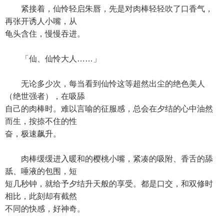
紧接着，仙怜轻启朱唇，先是对肉棒轻轻吹了口香气，
再张开诱人小嘴，从
龟头含住，慢慢吞进。
「仙、仙怜大人……」
无论多少次，每当看到仙怜这等超然出尘的绝色美人
（绝世强者），在吸舔
自己的肉棒时。难以言喻的征服感，总会在夕结的心中油然
而生，按捺不住的性
奋，极速飙升。
肉棒缓缓进入暖和的樱桃小嘴，紧凑的吸附、香舌的舔
舐、唾液的包围，短
短几秒钟，就给予夕结升天般的享受。都是口交，和双修时
相比，此刻却有截然
不同的快感，好神奇。