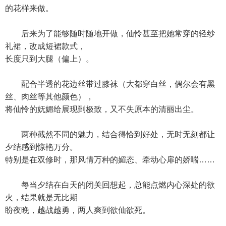
的花样来做。
后来为了能够随时随地开做，仙怜甚至把她常穿的轻纱
礼裙，改成短裙款式，
长度只到大腿（偏上）。
配合半透的花边丝带过膝袜（大都穿白丝，偶尔会有黑
丝、肉丝等其他颜色），
将仙怜的妩媚给展现到极致，又不失原本的清丽出尘。
两种截然不同的魅力，结合得恰到好处，无时无刻都让
夕结感到惊艳万分。
特别是在双修时，那风情万种的媚态、牵动心扉的娇喘……
每当夕结在白天的闭关回想起，总能点燃内心深处的欲
火，结果就是无比期
盼夜晚，越战越勇，两人爽到欲仙欲死。