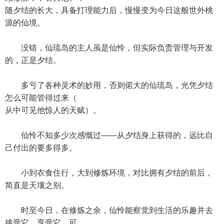
随夕结的长大，具备打理能力后，慢慢变为今日这般世外桃
源的仙境。
没错，仙琉岛的主人虽是仙怜，但实际负责管理与开发
的，正是夕结。
多亏了各种灵术的妙用，否则偌大的仙琉岛，光凭夕结
怎么可能管得过来（
从中可见他惊人的天赋）。
仙怜不知多少次感慨过——从夕结身上获得的，远比自
己付出的要多得多。
小到衣食住行，大到修炼环境，对比拥有夕结的前后，
简直是天壤之别。
时至今日，在修炼之余，仙怜能察觉到生活的乐趣并去
接受它、享受它，可