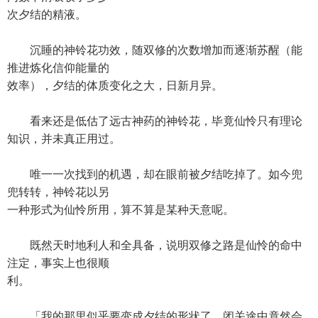
次夕结的精液。
沉睡的神铃花功效，随双修的次数增加而逐渐苏醒（能
推进炼化信仰能量的
效率），夕结的体质变化之大，日新月异。
看来还是低估了远古神药的神铃花，毕竟仙怜只有理论
知识，并未真正用过。
唯一一次找到的机遇，却在眼前被夕结吃掉了。如今兜
兜转转，神铃花以另
一种形式为仙怜所用，算不算是某种天意呢。
既然天时地利人和全具备，说明双修之路是仙怜的命中
注定，事实上也很顺
利。
「我的那里似乎要变成夕结的形状了，闭关途中竟然会