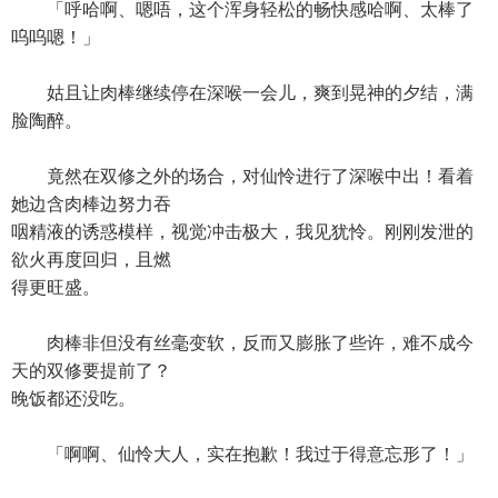
「呼哈啊、嗯唔，这个浑身轻松的畅快感哈啊、太棒了
呜呜嗯！」
姑且让肉棒继续停在深喉一会儿，爽到晃神的夕结，满
脸陶醉。
竟然在双修之外的场合，对仙怜进行了深喉中出！看着
她边含肉棒边努力吞
咽精液的诱惑模样，视觉冲击极大，我见犹怜。刚刚发泄的
欲火再度回归，且燃
得更旺盛。
肉棒非但没有丝毫变软，反而又膨胀了些许，难不成今
天的双修要提前了？
晚饭都还没吃。
「啊啊、仙怜大人，实在抱歉！我过于得意忘形了！」