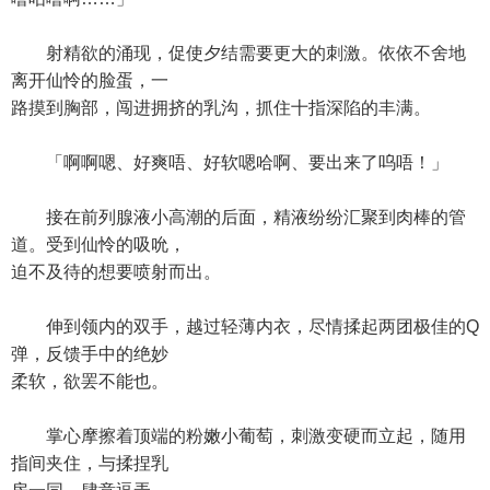
射精欲的涌现，促使夕结需要更大的刺激。依依不舍地
离开仙怜的脸蛋，一
路摸到胸部，闯进拥挤的乳沟，抓住十指深陷的丰满。
「啊啊嗯、好爽唔、好软嗯哈啊、要出来了呜唔！」
接在前列腺液小高潮的后面，精液纷纷汇聚到肉棒的管
道。受到仙怜的吸吮，
迫不及待的想要喷射而出。
伸到领内的双手，越过轻薄内衣，尽情揉起两团极佳的Q
弹，反馈手中的绝妙
柔软，欲罢不能也。
掌心摩擦着顶端的粉嫩小葡萄，刺激变硬而立起，随用
指间夹住，与揉捏乳