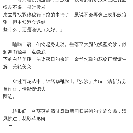
得差不多。是时候考
虑去寻找双修秘籍下篇的事情了，虽说不会再像上次那般狼
狈，但不知道会遇到
些什么，还是谨慎点为好。」
喃喃自语，仙怜起身走动。垂落至大腿的浅蓝柔纱，似
起舞而轻晃，点缀底
下的白丝美腿，沾染落日的余晖，金丝勾勒的花纹正熠熠生
辉，美轮美奂。
穿过百花丛中，锦绣华靴踏出『沙沙』声响，清新芬芳
自许香，倩影恍惚失
踪迹。
转眼间，空荡荡的清涟庭重新回归最初的宁静久远，清
风拂过，花影草形舞
一叶。