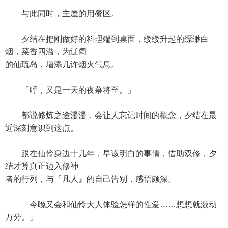
与此同时，主屋的用餐区。
夕结在把刚做好的料理端到桌面，缕缕升起的缥缈白
烟，菜香四溢，为辽阔
的仙琉岛，增添几许烟火气息。
「呼，又是一天的夜幕将至。」
都说修炼之途漫漫，会让人忘记时间的概念，夕结在最
近深刻意识到这点。
跟在仙怜身边十几年，早该明白的事情，借助双修，夕
结才算真正迈入修神
者的行列，与『凡人』的自己告别，感悟颇深。
「今晚又会和仙怜大人体验怎样的性爱……想想就激动
万分。」