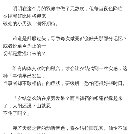
明明在这个月的双修中做了无数次，但每当夜色降临，
夕结就好比即将迎来
破处的小男孩，满怀期待。
难道是舒服过头，导致每次做完都会缺失那部分记忆？
或者说至今为止的一
切都是意淫出来的？
唯有肉体交欢时的融合，才会让夕结找到一丝实感，这
种『事情早已发生，
当事者却不敢相信』的症状，要缓解，恐怕还得好些时日。
「夕结怎么站在桌旁发呆？而且裤裆的帐篷都撑起来
了，太阳还没下山就忍
不住了吗？」
宛若天籁之音的动听音色，将夕结拉回现实。仙怜不知