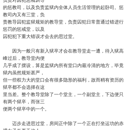
负责对囚犯惩戒训导
的惩教司，以及负责监狱内全体人员生活管理的起卧司。惩
教司内又有三堂，负
责教导囚犯监狱规矩的教导堂，负责囚犯日常普通过错进行
惩罚的惩戒堂，以及
囚犯犯下重大错误才会去的思过堂。
因为一般只有新入狱卒才会在教导堂走一遭，待入狱高
峰过后，教导堂内便
几乎成了摆设，算是监狱内所有堂口内最冷清的地方，毕竟
狱内虽然规矩甚严，
但一些权力大的堂口会有很多隐形的福利，故而稍有资历的
狱卒都不会选择在这
里当差。整个教导堂除了一个堂主，一个副堂主，下边便只
有两个狱卒，而张三
便两个狱卒中的一个。
迈步走进思过堂，房间正中除了一个正在打坐运功的赤