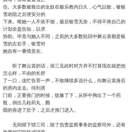
住。大多数被救出的女奴在极乐教内日久，心气以散，被银
雪劝阻之后便安分的
下来。唯她一人不依不饶，最后银雪无奈，不得不将自己的
计划全盘告知，以求
协助。毕竟与她人不同，之前的大多数轮回中舞云裳都是银
雪的左右手，银雪对
她自有一番情意在。
听了舞云裳的话，张三见此时对方并不打算现在就把他
怎么样，不由的长舒
了一口，连忙告罪一声，不敢继续多说什么，向舞云裳身后
的房内走去。待到房
门前，正要推门的时候，犹豫了下，从怀中掏出了一个药
瓶，倒出几粒药丸，囫
囵的吞进了肚子，之后才推门进入。
无间狱下辖三司，除了负责监察事务的监察司外，还有