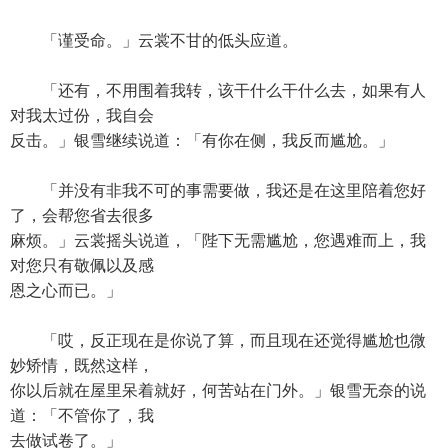
「谨受命。」云裳不甘的低头应道。
「还有，不用围着我转，该干什么干什么去，如果有人
对我太过份，我自会
反击。」银雪继续说道：「有你在侧，我反而尴尬。」
「并没有非我不可的事需要做，我还是在这里陪着您好
了，会帮您省去很多
麻烦。」云裳摇头说道，「陛下无需尴尬，您遇难而上，我
对您只有敬佩以及感
恩之心而已。」
「哎，反正现在是你说了算，而且现在还觉得尴尬也微
妙矫情，既然这样，
你以后就在屋里呆着就好，何苦站在门外。」银雪无奈的说
道：「不管你了，我
去做试卷了。」