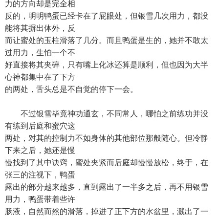
力的方向却是完全相
反的，明明鸭蛋已经卡在了屁眼处，但银雪几次用力，都没
能将其摒出体外，反
而让蜜处的玉柱滑落了几分。而且鸭蛋是生的，她并不敢太
过用力，生怕一个不
好直接将其夹碎，只有嘴上化冰还算是顺利，但也因为大半
心神都集中在了下方
的两处，舌头总是不自觉的停下一会。
不过银雪毕竟神功通玄，不同常人，哪怕之前练功并没
有练到后庭和蜜穴这
两处，对其的控制力不如身体的其他部位那般随心。但冷静
下来之后，她还是慢
慢找到了其中诀窍，蜜处夹紧而后庭却慢慢放松，终于，在
张三的注视下，鸭蛋
露出的部分越来越多，直到露出了一半多之后，再不用银雪
用力，鸭蛋带着些许
肠液，自然而然的滑落，掉进了正下方的水盆里，溅出了一