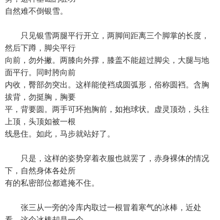
自然难不倒银雪。
只见银雪两腿平行开立，两脚间距离三个脚掌的长度，
然后下蹲，脚尖平行
向前，勿外撇。两膝向外撑，膝盖不能超过脚尖，大腿与地
面平行。同时胯向前
内收，臀部勿突出。这样能使裆成圆弧形，俗称圆裆。含胸
拔背，勿挺胸，胸要
平，背要圆。两手可环抱胸前，如抱球状。虚灵顶劲，头往
上顶，头顶如被一根
线悬住。如此，马步就站好了。
只是，这样的姿势穿着衣服也就罢了，赤身裸体的情况
下，自然身体各处所
有的私密部位都遮掩不住。
张三从一旁的冷库内取过一根冒着寒气的冰棒，近处
看，这个冰棒却是一个