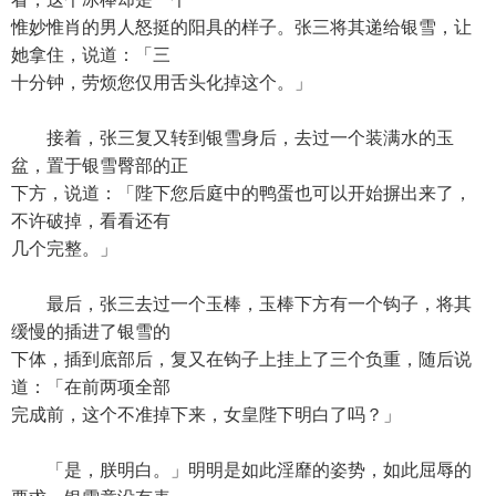
惟妙惟肖的男人怒挺的阳具的样子。张三将其递给银雪，让
她拿住，说道：「三
十分钟，劳烦您仅用舌头化掉这个。」
接着，张三复又转到银雪身后，去过一个装满水的玉
盆，置于银雪臀部的正
下方，说道：「陛下您后庭中的鸭蛋也可以开始摒出来了，
不许破掉，看看还有
几个完整。」
最后，张三去过一个玉棒，玉棒下方有一个钩子，将其
缓慢的插进了银雪的
下体，插到底部后，复又在钩子上挂上了三个负重，随后说
道：「在前两项全部
完成前，这个不准掉下来，女皇陛下明白了吗？」
「是，朕明白。」明明是如此淫靡的姿势，如此屈辱的