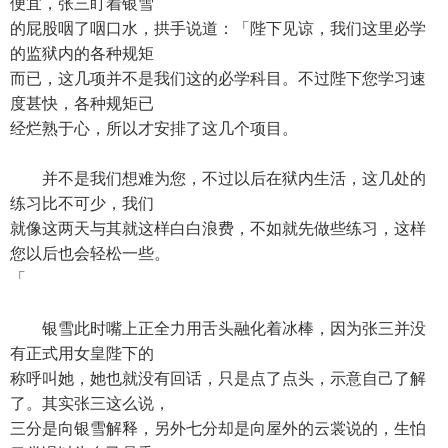
便宜，张三盯着银雪
的屁股咽了咽口水，拱手说道：「陛下见谅，我们这里必学
的监狱内的各种规矩
而已，这几项并不是我们这的必学科目。不过陛下您学习速
度甚快，各种规矩已
经烂熟于心，所以才安排了这几个项目。
并不是我们想难为您，不过以后在狱内生活，这几处的
练习比不可少，我们
就像这两天与其就这样白白浪费，不如就先做些练习，这样
您以后也会轻松一些。
「
银雪此时嘴上正全力用舌头融化着冰棒，因为张三并没
有正式用女皇陛下的
称呼叫她，她也就没有回话，只是点了点头，示意自己了解
了。其实张三这么说，
三分是向银雪解释，另外七分却是向屋外的云裳说的，生怕