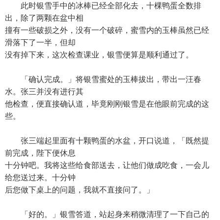
此时银雪手中的冰棒已经全部化去，十棵鸭蛋全数排
出，除了两颗在盆中相
撞有一些破损之外，没有一个破碎，蜜雪内的玉棒虽然已经
滑落下了一半，但却
没有掉下来，这次检查课业，银雪便算是顺利通过了。
「确认完成。」将银雪蜜处的玉棒拔出，带出一汪春
水。张三并没有进行其
他检查，便直接确认道，毕竟刚刚银雪是在他眼前完成的这
些。
张三端起里面有十颗鸭蛋的水盆，开口说道，「既然提
前完成，陛下便休息
十分钟吧。我将这些给食部送去，让他们做成吃食，一会儿
给您送过来。十分钟
后您做下桌上的问题，我就不直接问了。」
「好的。」银雪答道，站起身来稍微清理了一下自己的