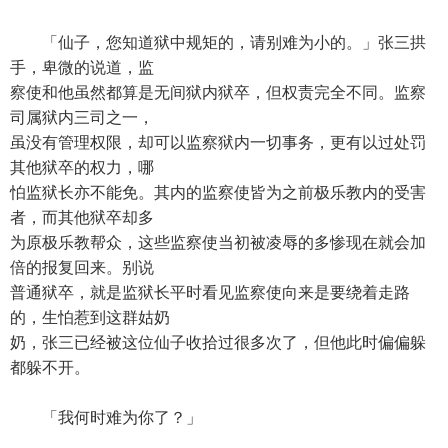
「仙子，您知道狱中规矩的，请别难为小的。」张三拱
手，卑微的说道，监
察使和他虽然都算是无间狱内狱卒，但权责完全不同。监察
司属狱内三司之一，
虽没有管理权限，却可以监察狱内一切事务，更有以过处罚
其他狱卒的权力，哪
怕监狱长亦不能免。其内的监察使皆为之前极乐教内的受害
者，而其他狱卒却多
为原极乐教帮众，这些监察使当初被凌辱的多惨现在就会加
倍的报复回来。别说
普通狱卒，就是监狱长平时看见监察使向来是要绕着走路
的，生怕惹到这群姑奶
奶，张三已经被这位仙子收拾过很多次了，但他此时偏偏躲
都躲不开。
「我何时难为你了？」