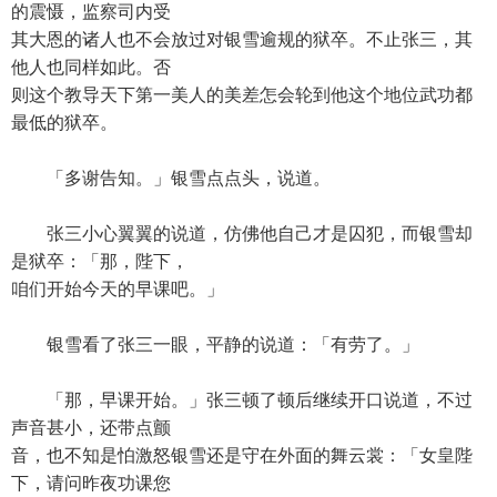
的震慑，监察司内受
其大恩的诸人也不会放过对银雪逾规的狱卒。不止张三，其
他人也同样如此。否
则这个教导天下第一美人的美差怎会轮到他这个地位武功都
最低的狱卒。
「多谢告知。」银雪点点头，说道。
张三小心翼翼的说道，仿佛他自己才是囚犯，而银雪却
是狱卒：「那，陛下，
咱们开始今天的早课吧。」
银雪看了张三一眼，平静的说道：「有劳了。」
「那，早课开始。」张三顿了顿后继续开口说道，不过
声音甚小，还带点颤
音，也不知是怕激怒银雪还是守在外面的舞云裳：「女皇陛
下，请问昨夜功课您