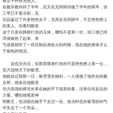
裸女子外再无他人。
在极乐教内待了半年，后又在无间狱内做了半年的狱卒，张
三早已不复当初，见
识品鉴过了许多绝色女子，尤其在无间狱中，不乏绝色榜上
的美人。但看到眼前
这个只是在静静打坐的玉体，哪怕不是第一次，张三便已经
浑身燥热了起来。幸
亏进屋前吃了一些压制自身欲火的药物，现在他的身体才止
于燥热的情况。
这也没办法，在那里裸身打坐的可是绝色榜上第一位，
实力冠绝天下的银雪。
他犹自记得那一日，银雪雪衣独剑，一人便挑了他所在的极
乐帮，很多在他眼里
功力高强的师兄长辈在她的手下宛若幼童，没有任何反抗的
力量。哪怕他视若神
明教主，也没能在她手下走过一合。他当时也在银雪的剑气
中失去了一个耳朵，