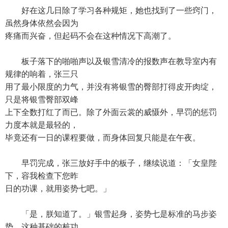
好在这几日除了学习各种规矩，她也找到了一些窍门，
虽然身体依然会因为
疼痛而兴奋，但起码不会在这种情况下高潮了。
板子落下的啪啪声以及银雪清冷的报数声在教导室内有
规律的响着，张三只
用了最小限度的力气，并没有将银雪的臀部打得皮开肉绽，
只是将银雪臀部双峰
上下全数打红了而已。除了外面云裳的威慑外，早罚的惩罚
力度本就是最轻的，
毕竟还有一日的课程要做，而身体回复只能是在午夜。
早罚完成，张三放好手中的板子，继续说道：「女皇陛
下，容我检查下您昨
日的功课，就用姿势七吧。」
「是，朕知道了。」银雪起身，姿势七是标准的马步姿
势，这种基础的桩功