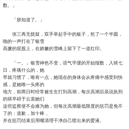
数。」
「朕知道了。」
张三再无犹疑，双手举起手中的板子，抡了一个半圆，
啪的一声打在了银雪
高撅的屁股上，在娇嫩的雪峰上留下了一道红印。
「一。」银雪神色不变，语气平缓的开始报数，入狱七
日，疼痛什么的，她
早就习惯了，唯有一点，她现在的身体会从疼痛中感受到快
感，是她唯一头疼的
地方，前两日时经常被生生打到高潮，每次高潮后虽说执刑
的狱卒碍于云裳她们
这些监察使不会难为她，但每次高潮最低限度的惩罚是免不
了的：道歉，加十棒，
并在惩罚结束后用嘴清理干净自己喷出来的爱液。