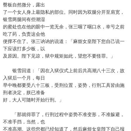
臀板自然微分，露出
了一个女人身上最隐私的部位。同时因为双腿分开至肩宽，
银雪两腿间有些潮湿
的蜜处也在他的眼中一览无余，张三咽了咽口水，幸亏之前
吃了药，负责这会他
便撑不住了。张三讷讷的说道：「麻烦女皇陛下您自己说一
下应该打多少板，以
及原因。陛下见谅，狱中规矩如此，望您不要怪罪。」
银雪回道：「因在入狱仪式上前后共高潮八十三次，故
入狱后一个月，每日
早中晚都要受八十三板，受刑位置，姿势，行刑工具皆由施
刑者决定，朕已准备
好，大人可随时开始行刑。」
「那就得罪了，行刑过程中姿势不准变形，不准躲避，
不准手挡，当然，也
不准高潮。这些您都已经知道了，然后麻烦女皇陛下自己报