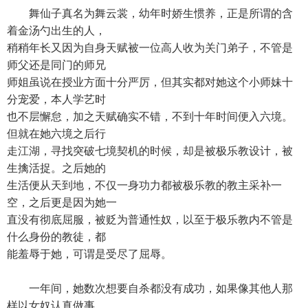
舞仙子真名为舞云裳，幼年时娇生惯养，正是所谓的含
着金汤勺出生的人，
稍稍年长又因为自身天赋被一位高人收为关门弟子，不管是
师父还是同门的师兄
师姐虽说在授业方面十分严厉，但其实都对她这个小师妹十
分宠爱，本人学艺时
也不层懈怠，加之天赋确实不错，不到十年时间便入六境。
但就在她六境之后行
走江湖，寻找突破七境契机的时候，却是被极乐教设计，被
生擒活捉。之后她的
生活便从天到地，不仅一身功力都被极乐教的教主采补一
空，之后更是因为她一
直没有彻底屈服，被贬为普通性奴，以至于极乐教内不管是
什么身份的教徒，都
能羞辱于她，可谓是受尽了屈辱。
一年间，她数次想要自杀都没有成功，如果像其他人那
样以女奴认真做事，