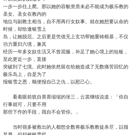
一步一步往上爬。那以她的容貌资质未必不能成为极乐教的
圣女。圣女在教内的
地位与副教主相当，自不用再行女奴事。就在她想要认命的
时候，却恰逢银雪上
岛，让她脱厄。之后更是凭借无上玄功帮她重铸根基，不仅
功力重归六境，兼其
经历一年多女奴生活又不曾屈服，补足了她心境上的短板，
至此更近一步，直接
突破到了七境。此时她依然留在给她造成了无数痛苦回忆的
极乐岛上，自是为了
报银雪之恩，顺便报自己之仇，以慰己心。
看着眼前犹自畏畏缩缩的张三，云裳继续说道：「你自
行事就可，只要不用
那些下作的手段，我自不会管你。」
当时很多被救出的人都想全数将极乐教教徒杀尽，以报
其辱，但却被银雪拦