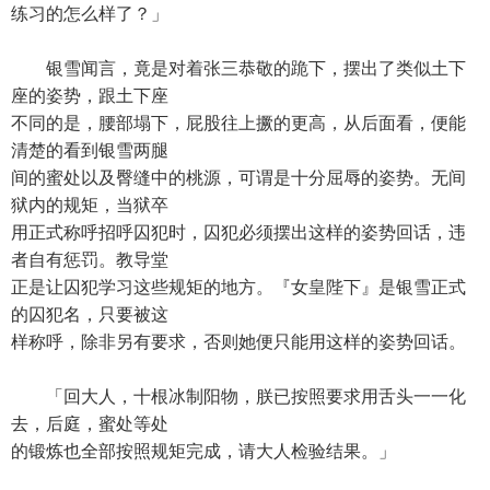
练习的怎么样了？」
银雪闻言，竟是对着张三恭敬的跪下，摆出了类似土下
座的姿势，跟土下座
不同的是，腰部塌下，屁股往上撅的更高，从后面看，便能
清楚的看到银雪两腿
间的蜜处以及臀缝中的桃源，可谓是十分屈辱的姿势。无间
狱内的规矩，当狱卒
用正式称呼招呼囚犯时，囚犯必须摆出这样的姿势回话，违
者自有惩罚。教导堂
正是让囚犯学习这些规矩的地方。『女皇陛下』是银雪正式
的囚犯名，只要被这
样称呼，除非另有要求，否则她便只能用这样的姿势回话。
「回大人，十根冰制阳物，朕已按照要求用舌头一一化
去，后庭，蜜处等处
的锻炼也全部按照规矩完成，请大人检验结果。」