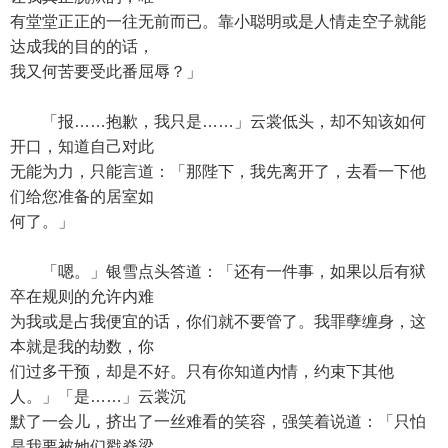
有堂堂正正的一往无前而已。靠小聪明或是人情走空子就能
达成我的目的的话，
我又何苦要受此番屈辱？」
「报……抱歉，我只是……」云裳低头，却不知该如何
开口，知道自己对此
无能为力，只能言道：「那陛下，我先离开了，去看一下他
们给您准备的居室如
何了。」
「嗯。」银雪点头答道：「还有一件事，如果以后有狱
卒在规则的允许内难
为我或是占我便宜的话，你们就不要管了。我罪孽缠身，这
本就是我的劫数，你
们过多干预，却是不好。只有你知道内情，约束下其他
人。」「是……」云裳沉
默了一会儿，挤出了一丝难看的笑容，强笑着说道：「只怕
是我要被她们戳脊梁