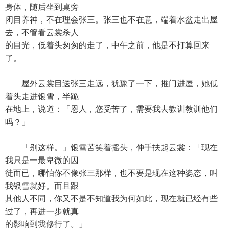
身体，随后坐到桌旁
闭目养神，不在理会张三。张三也不在意，端着水盆走出屋
去，不管看云裳杀人
的目光，低着头匆匆的走了，中午之前，他是不打算回来
了。
屋外云裳目送张三走远，犹豫了一下，推门进屋，她低
着头走进银雪，半跪
在地上，说道：「恩人，您受苦了，需要我去教训教训他们
吗？」
「别这样。」银雪苦笑着摇头，伸手扶起云裳：「现在
我只是一最卑微的囚
徒而已，哪怕你不像张三那样，也不要是现在这种姿态，叫
我银雪就好。而且跟
其他人不同，你又不是不知道我为何如此，现在就已经有些
过了，再进一步就真
的影响到我修行了。」