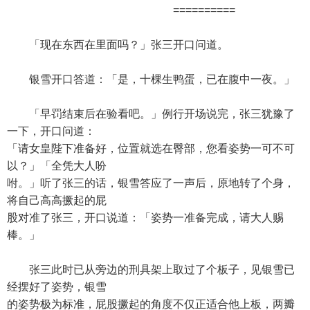
==========
「现在东西在里面吗？」张三开口问道。
银雪开口答道：「是，十棵生鸭蛋，已在腹中一夜。」
「早罚结束后在验看吧。」例行开场说完，张三犹豫了
一下，开口问道：
「请女皇陛下准备好，位置就选在臀部，您看姿势一可不可
以？」「全凭大人吩
咐。」听了张三的话，银雪答应了一声后，原地转了个身，
将自己高高撅起的屁
股对准了张三，开口说道：「姿势一准备完成，请大人赐
棒。」
张三此时已从旁边的刑具架上取过了个板子，见银雪已
经摆好了姿势，银雪
的姿势极为标准，屁股撅起的角度不仅正适合他上板，两瓣