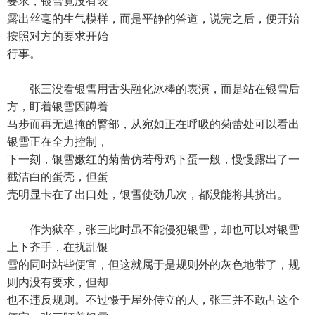
要求，银雪竟没有表
露出丝毫的生气模样，而是平静的答道，说完之后，便开始
按照对方的要求开始
行事。
张三没看银雪用舌头融化冰棒的表演，而是站在银雪后
方，盯着银雪因蹲着
马步而再无遮掩的臀部，从宛如正在呼吸的菊蕾处可以看出
银雪正在全力控制，
下一刻，银雪嫩红的菊蕾仿若母鸡下蛋一般，慢慢露出了一
截洁白的蛋壳，但蛋
壳明显卡在了出口处，银雪使劲几次，都没能将其挤出。
作为狱卒，张三此时虽不能侵犯银雪，却也可以对银雪
上下齐手，在扰乱银
雪的同时站些便宜，但这就属于是规则外的灰色地带了，规
则内没有要求，但却
也不违反规则。不过慑于屋外侍立的人，张三并不敢占这个