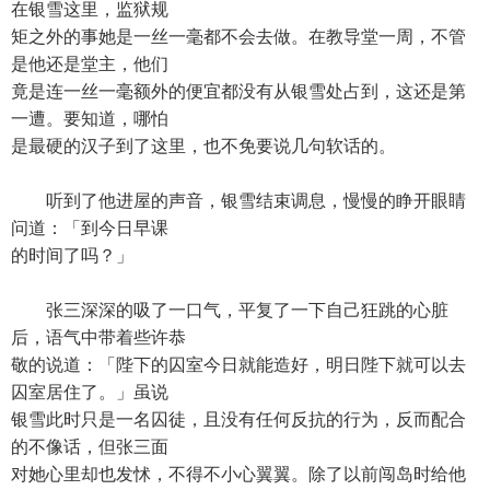
在银雪这里，监狱规
矩之外的事她是一丝一毫都不会去做。在教导堂一周，不管
是他还是堂主，他们
竟是连一丝一毫额外的便宜都没有从银雪处占到，这还是第
一遭。要知道，哪怕
是最硬的汉子到了这里，也不免要说几句软话的。
听到了他进屋的声音，银雪结束调息，慢慢的睁开眼睛
问道：「到今日早课
的时间了吗？」
张三深深的吸了一口气，平复了一下自己狂跳的心脏
后，语气中带着些许恭
敬的说道：「陛下的囚室今日就能造好，明日陛下就可以去
囚室居住了。」虽说
银雪此时只是一名囚徒，且没有任何反抗的行为，反而配合
的不像话，但张三面
对她心里却也发怵，不得不小心翼翼。除了以前闯岛时给他