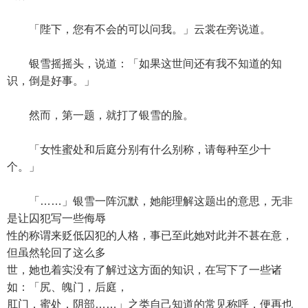
「陛下，您有不会的可以问我。」云裳在旁说道。
银雪摇摇头，说道：「如果这世间还有我不知道的知
识，倒是好事。」
然而，第一题，就打了银雪的脸。
「女性蜜处和后庭分别有什么别称，请每种至少十
个。」
「……」银雪一阵沉默，她能理解这题出的意思，无非
是让囚犯写一些侮辱
性的称谓来贬低囚犯的人格，事已至此她对此并不甚在意，
但虽然轮回了这么多
世，她也着实没有了解过这方面的知识，在写下了一些诸
如：「尻、魄门，后庭，
肛门，蜜处，阴部……」之类自己知道的常见称呼，便再也