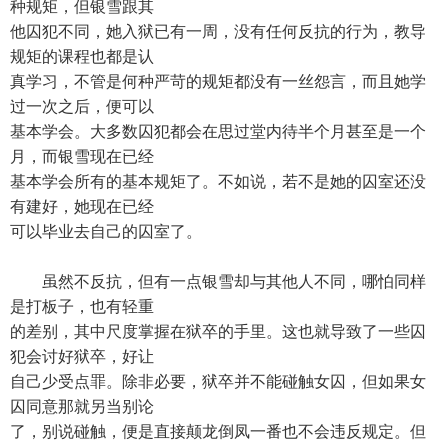
种规矩，但银雪跟其
他囚犯不同，她入狱已有一周，没有任何反抗的行为，教导
规矩的课程也都是认
真学习，不管是何种严苛的规矩都没有一丝怨言，而且她学
过一次之后，便可以
基本学会。大多数囚犯都会在思过堂内待半个月甚至是一个
月，而银雪现在已经
基本学会所有的基本规矩了。不如说，若不是她的囚室还没
有建好，她现在已经
可以毕业去自己的囚室了。
虽然不反抗，但有一点银雪却与其他人不同，哪怕同样
是打板子，也有轻重
的差别，其中尺度掌握在狱卒的手里。这也就导致了一些囚
犯会讨好狱卒，好让
自己少受点罪。除非必要，狱卒并不能碰触女囚，但如果女
囚同意那就另当别论
了，别说碰触，便是直接颠龙倒凤一番也不会违反规定。但