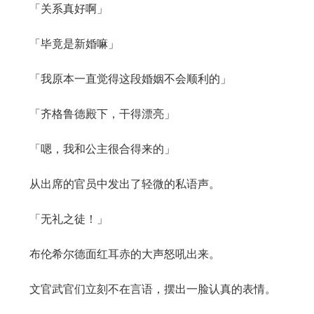
「关系真好啊」
「毕竟是新婚嘛」
「我原本一直觉得这段婚姻不会顺利的」
「齐格鲁德殿下，干得漂亮」
「嗯，我和公主很合得来的」
从出席的官员中发出了轻微的私语声。
「无礼之徒！」
布伦希尔德面红耳赤的大声怒吼出来。
文官武官们立刻不在言语，摆出一脸认真的表情。