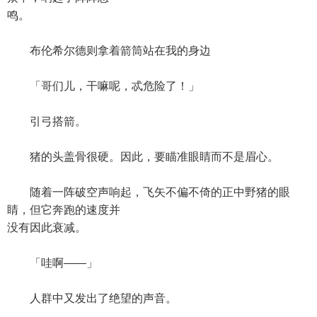
鸣。
布伦希尔德则拿着箭筒站在我的身边
「哥们儿，干嘛呢，忒危险了！」
引弓搭箭。
猪的头盖骨很硬。因此，要瞄准眼睛而不是眉心。
随着一阵破空声响起，飞矢不偏不倚的正中野猪的眼
睛，但它奔跑的速度并
没有因此衰减。
「哇啊——」
人群中又发出了绝望的声音。