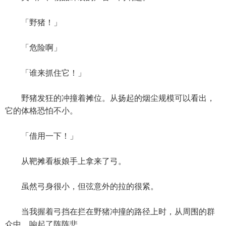
「野猪！」
「危险啊」
「谁来抓住它！」
野猪发狂的冲撞着摊位。从扬起的烟尘规模可以看出，
它的体格恐怕不小。
「借用一下！」
从靶摊看板娘手上拿来了弓。
虽然弓身很小，但弦意外的拉的很紧。
当我握着弓挡在拦在野猪冲撞的路径上时，从周围的群
众中，响起了阵阵悲