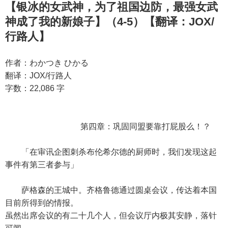
【银冰的女武神，为了祖国边防，最强女武
神成了我的新娘子】（4-5）【翻译：JOX/
行路人】
作者：わかつき ひかる
翻译：JOX/行路人
字数：22,086 字
第四章：巩固同盟要靠打屁股么！？
「在审讯企图刺杀布伦希尔德的厨师时，我们发现这起
事件有第三者参与」
萨格森的王城中。齐格鲁德通过圆桌会议，传达着本国
目前所得到的情报。
虽然出席会议的有二十几个人，但会议厅内极其安静，落针