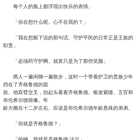
每个人的脸上都浮现出快乐的表情。
「你在想什么呢。心不在焉的？」
「我在想殿下说的那句话。守护平民的日常正是王族的
职责」
「必须药守护啊。就算只是为了那些笑颜」
两人一遍闲聊一遍散步，这时一个带着护卫的贵族少年
挡在了齐格鲁德的面
前。他双臂交叉，抬起头看着齐格鲁德。银发紫瞳。五官和
布伦希尔德很像。年
龄大概在十二岁左右。应该是布伦希尔德年龄悬殊的弟弟。
「你就是齐格鲁德？」
「的确。我就是齐格鲁德·法兰」