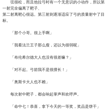
弦很松，而且他拉弓时有一个无意识的小动作，所以第
一射完全偏离了靶子、
第二射离靶心很远。第三射则逐渐适应了弓的质量射中了目
标。
「那个小哥。很上手啊」
「我看法兰王子那么瘦，还以为很弱呢」
「布伦希尔德大人也没有很差嘛？」
「对不起。弓箭我不是很擅长！」
「奥斯卡大人也不赖」
每次射中靶子，都会响起掌声和欢呼声。
「命中七！恭喜，拿下今天的一等奖，奖品是饼干」