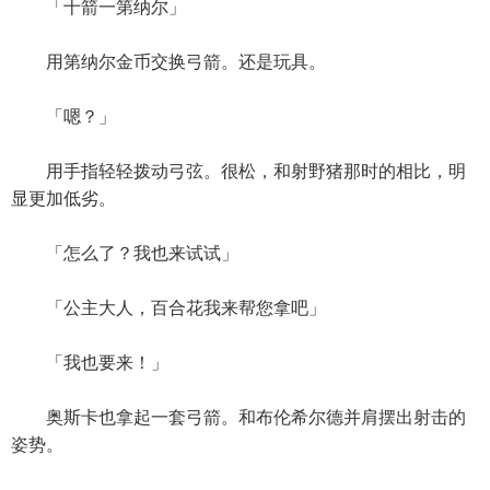
「十箭一第纳尔」
用第纳尔金币交换弓箭。还是玩具。
「嗯？」
用手指轻轻拨动弓弦。很松，和射野猪那时的相比，明
显更加低劣。
「怎么了？我也来试试」
「公主大人，百合花我来帮您拿吧」
「我也要来！」
奥斯卡也拿起一套弓箭。和布伦希尔德并肩摆出射击的
姿势。