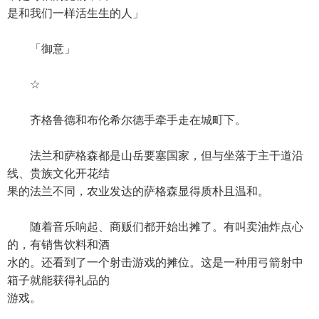
是和我们一样活生生的人」
「御意」
☆
齐格鲁德和布伦希尔德手牵手走在城町下。
法兰和萨格森都是山岳要塞国家，但与坐落于主干道沿
线、贵族文化开花结
果的法兰不同，农业发达的萨格森显得质朴且温和。
随着音乐响起、商贩们都开始出摊了。有叫卖油炸点心
的，有销售饮料和酒
水的。还看到了一个射击游戏的摊位。这是一种用弓箭射中
箱子就能获得礼品的
游戏。