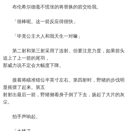
布伦希尔德毫不慌张的将替换的箭交给我。
「很棒呢。这一箭反应得很快」
「毕竟公主大人和我天生一对嘛」
第二射和第三射采用了连射。但要注意力度，如果箭头
追上了上一箭的尾羽，
那威力说不定会大幅度下降。
接着将瞄准错位半英寸左右。第四射时，野猪的步伐明
显摇摆了起来。第五
射射出最后一箭，野猪侧着身子倒了下去，扬起了大片的灰
尘。
拍手声响起。