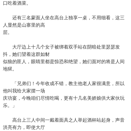
口吃着酒菜。
还有三名蒙面人坐在高台上独享一桌，不用细看，这三
人显然是山寨里的高
层。
大厅边上十几个女子被绑着双手站在阴暗处里瑟瑟发
抖，她们望着这群如豺
似狼的匪人，眼睛里都是惊恐和绝望，她们面对的将是人间
地狱。
「兄弟们！今年收成不错，教主他老人家很满意，所以
他叫我给大家摆一场
庆功宴，今晚咱们尽情吃喝，更有十几名美娇娘供大家伙玩
乐。」
高台上三人中间一戴着面具之人举起酒杯站起身，声音
洪亮有力，即使大厅