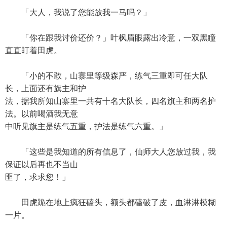
「大人，我说了您能放我一马吗？」
「你在跟我讨价还价？」叶枫眉眼露出冷意，一双黑瞳
直直盯着田虎。
「小的不敢，山寨里等级森严，练气三重即可任大队
长，上面还有旗主和护
法，据我所知山寨里一共有十名大队长，四名旗主和两名护
法。以前喝酒我无意
中听见旗主是练气五重，护法是练气六重。」
「这些是我知道的所有信息了，仙师大人您放过我，我
保证以后再也不当山
匪了，求求您！」
田虎跪在地上疯狂磕头，额头都磕破了皮，血淋淋模糊
一片。