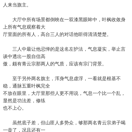
人来当旗主。
大厅中所有场景都倒映在一双漆黑眼眸中，叶枫收敛身
上所有气息观察着大
厅里面的所有人，高台三人的对话他听得清清楚楚。
三人中最让他忌惮的是这名左护法，气息凝实，举止言
谈中透出一股自信高
傲，颇有青云宗那两人的气质，应该有宗门背景。
至于另外两名旗主，浑身气息虚浮，一看就是根基不
稳，通脉五重叶枫完全
不放在眼里，大厅里那些人更不用说，气息一个比一个乱，
显然是功法差，修练
也不上心。
虽然底子差，但山匪人多势众，够那两名青云宗弟子喝
一壶了，况且还有一