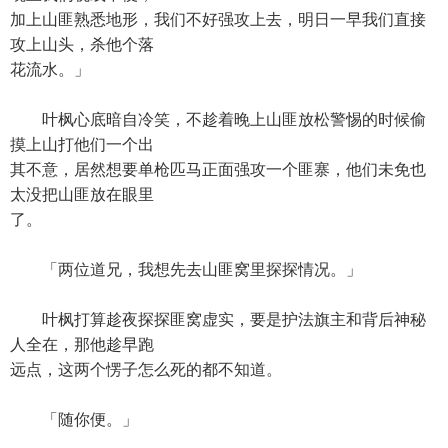
加上山匪熟悉地形，我们不好强攻上去，明日一早我们直接
攻上山头，杀他个落
花流水。」
叶枫心底暗自冷笑，不趁着晚上山匪放松警惕的时候偷
摸上山打他们一个出
其不意，居然想要单枪匹马正面强攻一个匪寨，他们未免也
太没把山匪放在眼里
了。
「两位道兄，我想先去山匪窝里探探情况。」
叶枫打算趁夜探探匪窝虚实，要是护法旗主和背后神秘
人全在，那他趁早跑
远点，这两个愣子怎么死的都不知道。
「随你便。」