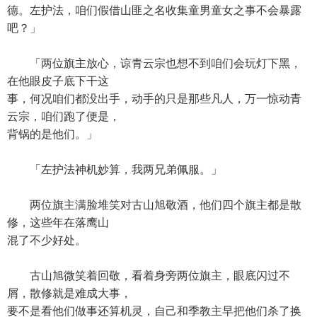
德。左护法，咱们假借山匪之名收集童男童女之事不会暴露
吧？」
「两位旗主放心，谅青云宗也想不到咱们会玩灯下黑，
在他眼皮子底下干这
事，何况咱们都没出手，动手的只是那些凡人，万一惊动青
云宗，咱们跑了便是，
背锅的是他们。」
「左护法神机妙算，我两兄弟佩服。」
两位旗主满脸堆笑对古山旭敬酒，他们四个旗主都是散
修，这些年在落鹰山
混了不少好处。
古山旭微笑着回敬，看着身旁两位旗主，眼底闪过不
屑，散修就是难成大事，
要不是看他们做事还算机灵，自己和季教主早把他们杀了换