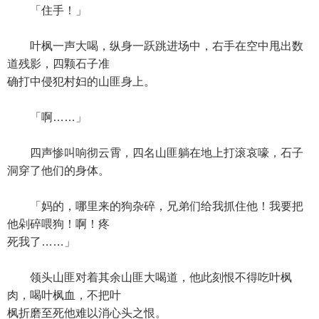
「住手！」
叶枫一声大喝，纵身一跃跳进场中，右手在空中甩出数
道残影，四颗石子准
确打中侵犯村妇的山匪身上。
「啊……」
四声惨叫响彻云霄，四名山匪躺在地上打滚哀嚎，石子
洞穿了他们的身体。
「妈的，哪里来的狗杂碎，兄弟们给我抓住他！我要把
他剁碎喂狗！啊！疼
死我了……」
领头山匪对着其余山匪大喝道，他此刻恨不得吃叶枫
肉，喝叶枫血，不把叶
枫折磨至死他难以消心头之恨。