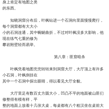
身上肯定有地图之类
的东西。
知晓洞窟分布后，叶枫钻进一个石洞向里面慢慢爬行，
每个洞窟都有大大小
小的石洞连通，其中蜿蜒曲折，不过对叶枫没多大影响，他
现在练气七重的修为
攀岩附壁轻而易举。
第八章：匪窟暗杀
叶枫凭着地图兜兜转转来到洞窟大厅，大厅顶上有许多
小石洞，叶枫倒挂在
其中一个石洞中探出眼睛，得以看见大厅全貌。
大厅里足有数百丈方圆大小，凹凸不平的地面被山匪们
修整得有模有样，平
整的地面上放着十几张大桌，每桌都有八个粗汉坐在桌前大