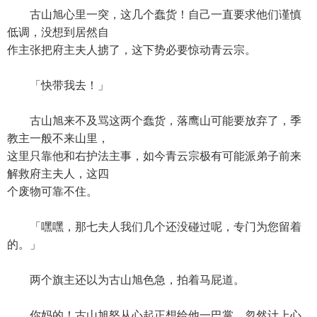
古山旭心里一突，这几个蠢货！自己一直要求他们谨慎
低调，没想到居然自
作主张把府主夫人掳了，这下势必要惊动青云宗。
「快带我去！」
古山旭来不及骂这两个蠢货，落鹰山可能要放弃了，季
教主一般不来山里，
这里只靠他和右护法主事，如今青云宗极有可能派弟子前来
解救府主夫人，这四
个废物可靠不住。
「嘿嘿，那七夫人我们几个还没碰过呢，专门为您留着
的。」
两个旗主还以为古山旭色急，拍着马屁道。
你妈的！古山旭怒从心起正想给他一巴掌，忽然计上心