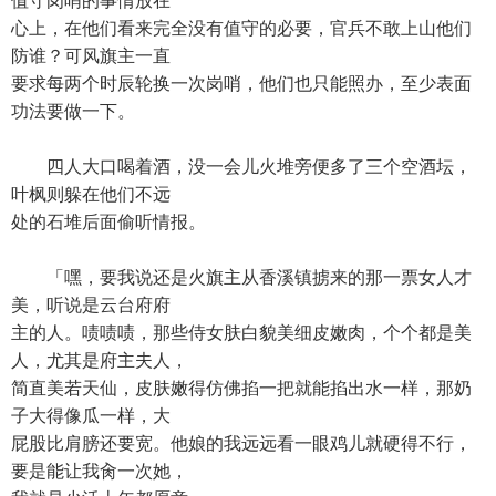
值守岗哨的事情放在
心上，在他们看来完全没有值守的必要，官兵不敢上山他们
防谁？可风旗主一直
要求每两个时辰轮换一次岗哨，他们也只能照办，至少表面
功法要做一下。
四人大口喝着酒，没一会儿火堆旁便多了三个空酒坛，
叶枫则躲在他们不远
处的石堆后面偷听情报。
「嘿，要我说还是火旗主从香溪镇掳来的那一票女人才
美，听说是云台府府
主的人。啧啧啧，那些侍女肤白貌美细皮嫩肉，个个都是美
人，尤其是府主夫人，
简直美若天仙，皮肤嫩得仿佛掐一把就能掐出水一样，那奶
子大得像瓜一样，大
屁股比肩膀还要宽。他娘的我远远看一眼鸡儿就硬得不行，
要是能让我肏一次她，