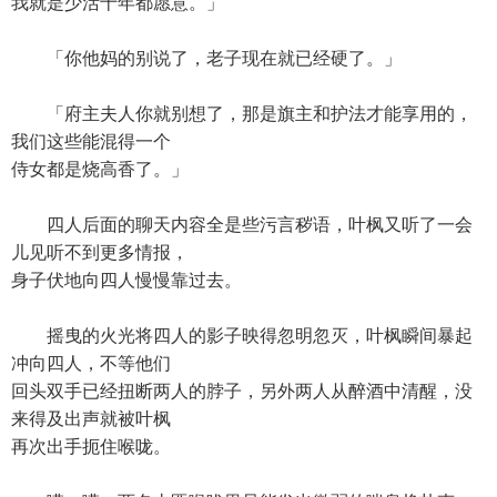
我就是少活十年都愿意。」
「你他妈的别说了，老子现在就已经硬了。」
「府主夫人你就别想了，那是旗主和护法才能享用的，
我们这些能混得一个
侍女都是烧高香了。」
四人后面的聊天内容全是些污言秽语，叶枫又听了一会
儿见听不到更多情报，
身子伏地向四人慢慢靠过去。
摇曳的火光将四人的影子映得忽明忽灭，叶枫瞬间暴起
冲向四人，不等他们
回头双手已经扭断两人的脖子，另外两人从醉酒中清醒，没
来得及出声就被叶枫
再次出手扼住喉咙。