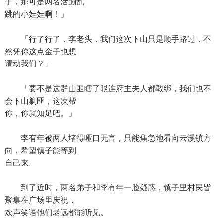
手，那可是两名活蹦乱
跳的小娃娃啊！」
「行了行了，李老头，我们这次下山只是顺手路过，不
然凭你这点金子也想
请动我们？」
「要不是这群山匪瞎了眼连府主夫人都敢绑，我们也不
会下山剿匪，这次帮
你，你就知足吧。」
李有年被两人堵得哑口无言，只能焦急地看向云溪镇方
向，希望镇子能等到
自己来。
到了近时，两名弟子和李有年一脸疑惑，镇子里村民皆
聚集在广场里庆祝，
欢声笑语他们老远都能听见。