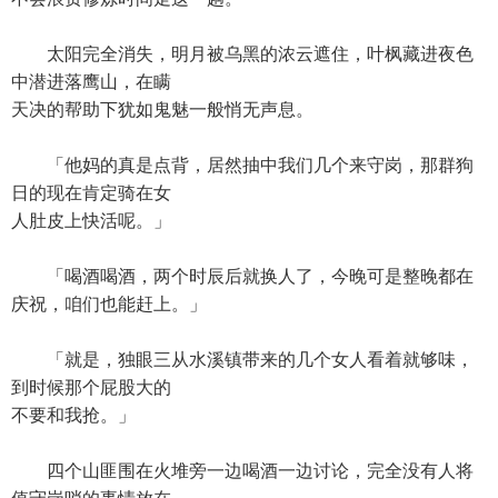
太阳完全消失，明月被乌黑的浓云遮住，叶枫藏进夜色
中潜进落鹰山，在瞒
天决的帮助下犹如鬼魅一般悄无声息。
「他妈的真是点背，居然抽中我们几个来守岗，那群狗
日的现在肯定骑在女
人肚皮上快活呢。」
「喝酒喝酒，两个时辰后就换人了，今晚可是整晚都在
庆祝，咱们也能赶上。」
「就是，独眼三从水溪镇带来的几个女人看着就够味，
到时候那个屁股大的
不要和我抢。」
四个山匪围在火堆旁一边喝酒一边讨论，完全没有人将