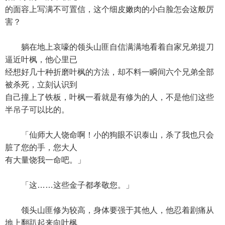
的面容上写满不可置信，这个细皮嫩肉的小白脸怎会这般厉
害？
躺在地上哀嚎的领头山匪自信满满地看着自家兄弟提刀
逼近叶枫，他心里已
经想好几十种折磨叶枫的方法，却不料一瞬间六个兄弟全部
被杀死，立刻认识到
自己撞上了铁板，叶枫一看就是有修为的人，不是他们这些
半吊子可以比的。
「仙师大人饶命啊！小的狗眼不识泰山，杀了我也只会
脏了您的手，您大人
有大量饶我一命吧。」
「这……这些金子都孝敬您。」
领头山匪修为较高，身体要强于其他人，他忍着剧痛从
地上翻趴起来向叶枫