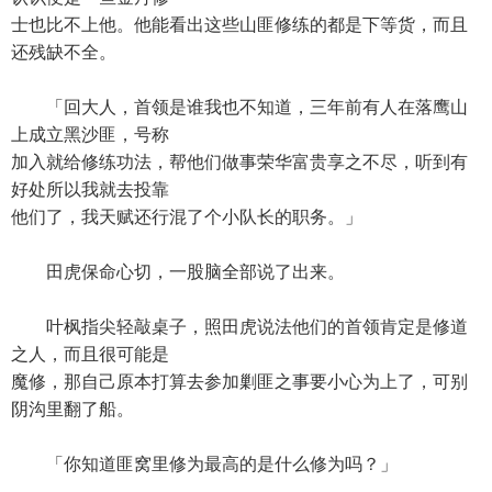
士也比不上他。他能看出这些山匪修练的都是下等货，而且
还残缺不全。
「回大人，首领是谁我也不知道，三年前有人在落鹰山
上成立黑沙匪，号称
加入就给修练功法，帮他们做事荣华富贵享之不尽，听到有
好处所以我就去投靠
他们了，我天赋还行混了个小队长的职务。」
田虎保命心切，一股脑全部说了出来。
叶枫指尖轻敲桌子，照田虎说法他们的首领肯定是修道
之人，而且很可能是
魔修，那自己原本打算去参加剿匪之事要小心为上了，可别
阴沟里翻了船。
「你知道匪窝里修为最高的是什么修为吗？」