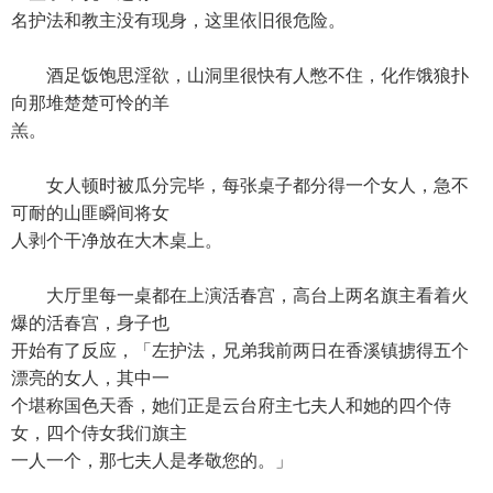
名护法和教主没有现身，这里依旧很危险。
酒足饭饱思淫欲，山洞里很快有人憋不住，化作饿狼扑
向那堆楚楚可怜的羊
羔。
女人顿时被瓜分完毕，每张桌子都分得一个女人，急不
可耐的山匪瞬间将女
人剥个干净放在大木桌上。
大厅里每一桌都在上演活春宫，高台上两名旗主看着火
爆的活春宫，身子也
开始有了反应，「左护法，兄弟我前两日在香溪镇掳得五个
漂亮的女人，其中一
个堪称国色天香，她们正是云台府主七夫人和她的四个侍
女，四个侍女我们旗主
一人一个，那七夫人是孝敬您的。」