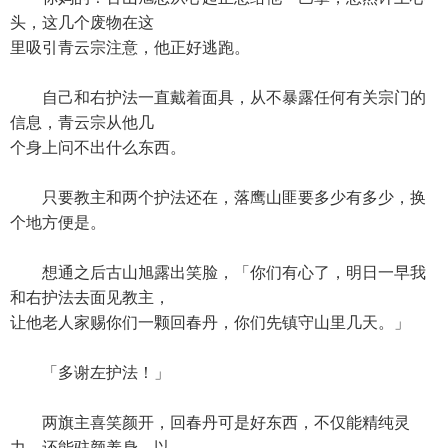
头，这几个废物在这
里吸引青云宗注意，他正好逃跑。
自己和右护法一直戴着面具，从不暴露任何有关宗门的
信息，青云宗从他几
个身上问不出什么东西。
只要教主和两个护法还在，落鹰山匪要多少有多少，换
个地方便是。
想通之后古山旭露出笑脸，「你们有心了，明日一早我
和右护法去面见教主，
让他老人家赐你们一颗回春丹，你们先镇守山里几天。」
「多谢左护法！」
两旗主喜笑颜开，回春丹可是好东西，不仅能精纯灵
力，还能驻颜养身，以