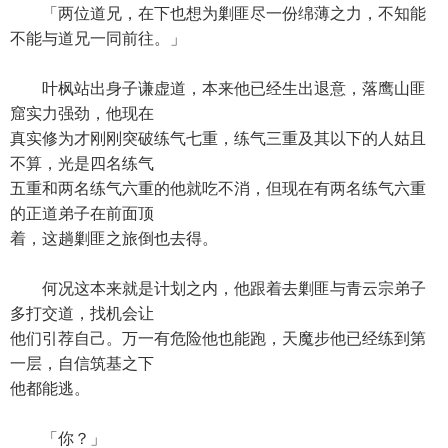
「两位道兄，在下也想为剿匪尽一份绵薄之力，不知能
不能与道兄一同前往。」
叶枫站出身子谦虚道，本来他已经生出退意，落鹰山匪
窟实力强劲，他现在
真实修为才刚刚突破练气七重，练气三重及其以下的人姑且
不算，光是四名练气
五重和两名练气六重的他就吃不消，但现在有两名练气六重
的正道弟子在前面顶
着，这趟剿匪之旅倒也去得。
何况这本来就是计划之内，他跟着去剿匪与青云宗弟子
多打交道，找机会让
他们引荐自己。万一有危险他也能跑，天魔步他已经练到第
一层，自信筑基之下
他都能逃。
「你？」