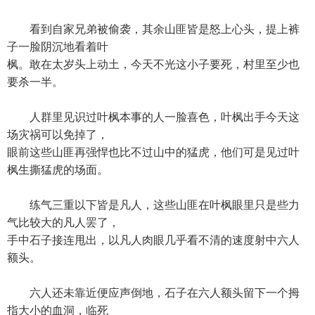
看到自家兄弟被偷袭，其余山匪皆是怒上心头，提上裤
子一脸阴沉地看着叶
枫。敢在太岁头上动土，今天不光这小子要死，村里至少也
要杀一半。
人群里见识过叶枫本事的人一脸喜色，叶枫出手今天这
场灾祸可以免掉了，
眼前这些山匪再强悍也比不过山中的猛虎，他们可是见过叶
枫生撕猛虎的场面。
练气三重以下皆是凡人，这些山匪在叶枫眼里只是些力
气比较大的凡人罢了，
手中石子接连甩出，以凡人肉眼几乎看不清的速度射中六人
额头。
六人还未靠近便应声倒地，石子在六人额头留下一个拇
指大小的血洞，临死