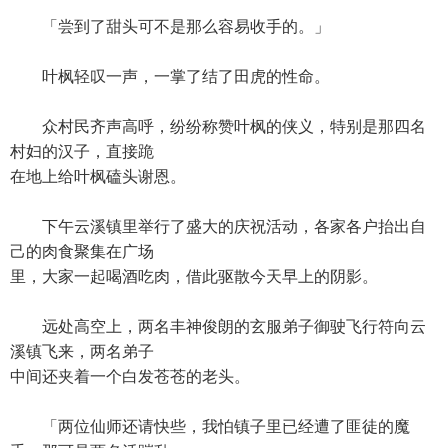
「尝到了甜头可不是那么容易收手的。」
叶枫轻叹一声，一掌了结了田虎的性命。
众村民齐声高呼，纷纷称赞叶枫的侠义，特别是那四名
村妇的汉子，直接跪
在地上给叶枫磕头谢恩。
下午云溪镇里举行了盛大的庆祝活动，各家各户抬出自
己的肉食聚集在广场
里，大家一起喝酒吃肉，借此驱散今天早上的阴影。
远处高空上，两名丰神俊朗的玄服弟子御驶飞行符向云
溪镇飞来，两名弟子
中间还夹着一个白发苍苍的老头。
「两位仙师还请快些，我怕镇子里已经遭了匪徒的魔