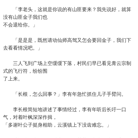
「李老头，这就是你说的有山匪要来？我先说好，就算
没有山匪金子我们也
不会退给你。」
「是是是，既然请动仙师高驾又怎会要回金子，我们下
去看看情况吧。」
三人飞到广场上空缓缓下落，村民们早已看见青云宗制
式的飞行符，纷纷围
了上来。
「长根，怎么回事？」李有年急忙抓住儿子手臂问。
李长根简短地讲述了事情经过，李有年听后长吁一口
气，对着叶枫深深作揖，
「多谢叶公子挺身相助，云溪镇上下没齿难忘。」