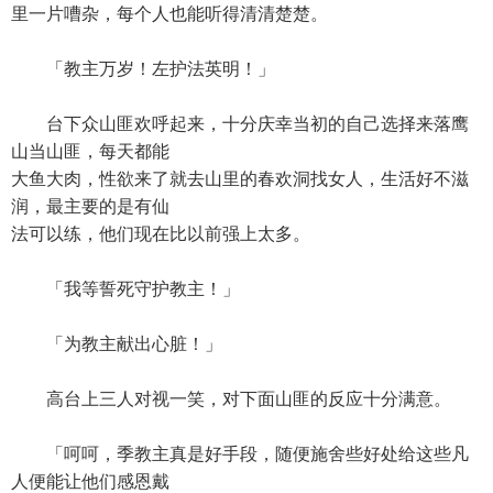
里一片嘈杂，每个人也能听得清清楚楚。
「教主万岁！左护法英明！」
台下众山匪欢呼起来，十分庆幸当初的自己选择来落鹰
山当山匪，每天都能
大鱼大肉，性欲来了就去山里的春欢洞找女人，生活好不滋
润，最主要的是有仙
法可以练，他们现在比以前强上太多。
「我等誓死守护教主！」
「为教主献出心脏！」
高台上三人对视一笑，对下面山匪的反应十分满意。
「呵呵，季教主真是好手段，随便施舍些好处给这些凡
人便能让他们感恩戴