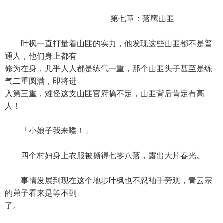
第七章：落鹰山匪
叶枫一直打量着山匪的实力，他发现这些山匪都不是普
通人，他们身上都有
修为在身，几乎人人都是练气一重，那个山匪头子甚至是练
气二重圆满，即将进
入第三重，难怪这支山匪官府搞不定，山匪背后肯定有高
人！
「小娘子我来喽！」
四个村妇身上衣服被撕得七零八落，露出大片春光。
事情发展到现在这个地步叶枫也不忍袖手旁观，青云宗
的弟子看来是等不到
了。