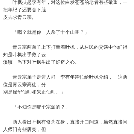
叶枫扶起李有年，对这位白发苍苍的老者有些敬重，一
把年纪了还要舍下脸
皮去求青云宗。
「哦？就是你一人杀了十个山匪？」
青云宗两弟子上下打量着叶枫，从村民的交谈中他们得
知是叶枫出手救了云
溪镇，当下对叶枫生出了好奇之心。
青云宗弟子走进人群，李有年连忙给叶枫介绍，「这两
位是青云宗高徒，分
别是屈华仙师和朱正仙师。」
「不知你是哪个宗派的？」
两人看出叶枫有修为在身，直接开口问道，虽然直接问
人师门有些唐突，但