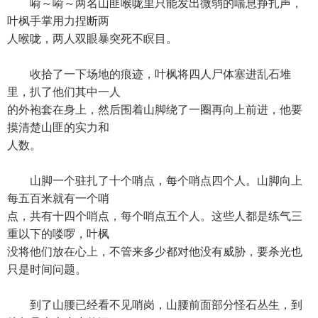
嗬～嗬～两名山匪喉咙里只能发出微弱的喘息挣扎声，
叶枫手掌用力捏断两
人喉咙，两人双眼暴突死不瞑目。
收拾了一下场地的痕迹，叶枫将四人尸体塞进乱石堆
里，扒了他们其中一人
的外袍套在身上，然后围着山脚绕了一圈再向上前进，他要
摸清楚山匪的实力和
人数。
山脚一个驻扎了十个哨点，每个哨点四个人。山脚向上
每五百米就有一个哨
点，共有十四个哨点，每个哨点五个人。这些人都是练气三
重以下的喽啰，叶枫
没将他们放在心上，不管来多少都对他没有威胁，要杀光也
只是时间问题。
到了山腰已经看不见哨岗，山腰前面部分怪石丛生，到