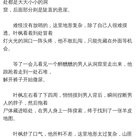
处都是大大小小的洞
窟，后面部分则是陡直的悬崖。
难怪没有放哨的，这里地形复杂，除了自己人很难摸
透。叶枫看着到处冒着
灯火光的洞口一阵头疼，他不敢乱闯，只能先藏在外面等机
会。
等了一会儿看见一个醉醺醺的男人从洞窟里走出来，他
踉跄着走到一处石堆，
解开裤子开始撒尿。
叶枫左右看了下四周，悄悄摸到男人背后，瞬间捏断男
人的脖子，然后拖着
尸体藏进暗处，在男人身上一阵摸索，终于找到了一张羊皮
地图。
叶枫舒了口气，他所料不差，这里地形太过复杂，山匪