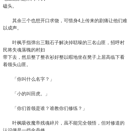
磕头。
其余三个也想开口求饶，可惜身4上传来的剧痛让他们难
以成声。
叶枫手指弹出三颗石子解决掉聒噪的三名山匪，招呼村
民将失魂落魄的村妇
带下去，然后整了整衣衫好整以暇地坐在凳子上居高临下看
着领头山匪。
「你叫什么名字？」
「小的叫田虎。」
「你们首领是谁？谁教你们修练？」
叶枫吸收魔帝残魂碎片，虽不能完全领悟，但对修道的
认识便是一些金丹修