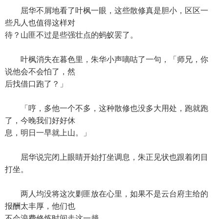
屈华不屑地看了叶枫一眼，这些散修真是胆小，区区一
些凡人也值得这样对
待？山匪不过是些强壮点的蚂蚁罢了。
叶枫消失在暮色里，朱华小声嘀咕了一句，「师兄，你
说他会不会怕了，然
后找借口跑了？」
「哼，多他一个不多，这种散修也没多大用处，跑就跑
了，今晚我们好好休
息，明日一早就上山。」
屈华说完闭上眼睛开始打坐调息，朱正见状也跟着闭目
打坐。
两人均没将这次剿匪放在心里，如果不是云台府主给的
报酬太丰厚，他们也
不会浪费修炼时间走这一趟。