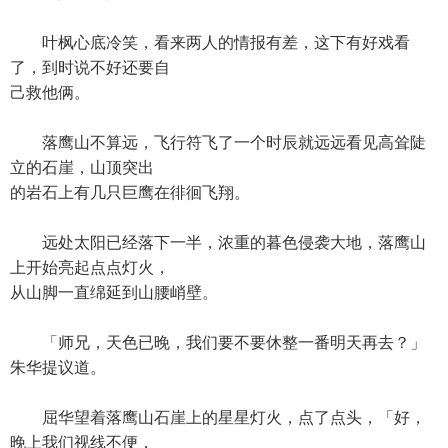
叶枫心底冷笑，看来两人的情报有差，这下有好戏看
了，到时说不好还要自
己救他俩。
落鹰山不算远，飞行符飞了一个时辰就远远看见高耸陡
立的石崖，山顶突出
的岩石上有几只巨鹰在徘徊飞翔。
远处太阳已经落下一半，浓重的暮色侵袭大地，落鹰山
上开始亮起点点灯火，
从山脚一直绵延到山腰峭壁。
「师兄，天色已晚，我们要不要休整一番明天再去？」
朱华提议道。
屈华望着落鹰山石崖上的星星灯火，点了点头，「好，
晚上我们视线不便，