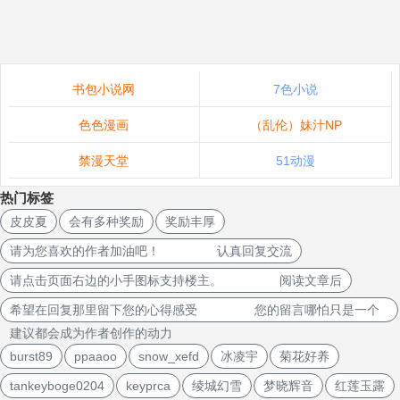
书包小说网
7色小说
色色漫画
（乱伦）妹汁NP
禁漫天堂
51动漫
热门标签
皮皮夏
会有多种奖励
奖励丰厚
请为您喜欢的作者加油吧！ 认真回复交流
请点击页面右边的小手图标支持楼主。 阅读文章后
希望在回复那里留下您的心得感受 您的留言哪怕只是一个
建议都会成为作者创作的动力
burst89
ppaaoo
snow_xefd
冰凌宇
菊花好养
tankeyboge0204
keyprca
绫城幻雪
梦晓辉音
红莲玉露