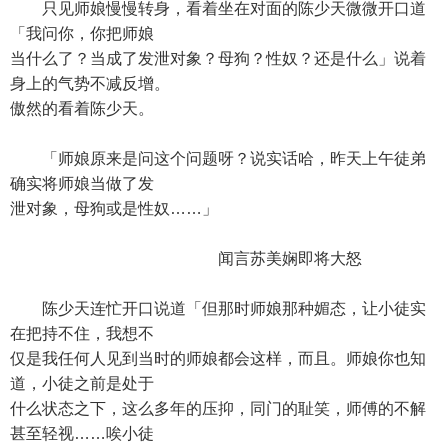
只见师娘慢慢转身，看着坐在对面的陈少天微微开口道
「我问你，你把师娘
当什么了？当成了发泄对象？母狗？性奴？还是什么」说着
身上的气势不减反增。
傲然的看着陈少天。
「师娘原来是问这个问题呀？说实话哈，昨天上午徒弟
确实将师娘当做了发
泄对象，母狗或是性奴……」
闻言苏美娴即将大怒
陈少天连忙开口说道「但那时师娘那种媚态，让小徒实
在把持不住，我想不
仅是我任何人见到当时的师娘都会这样，而且。师娘你也知
道，小徒之前是处于
什么状态之下，这么多年的压抑，同门的耻笑，师傅的不解
甚至轻视……唉小徒