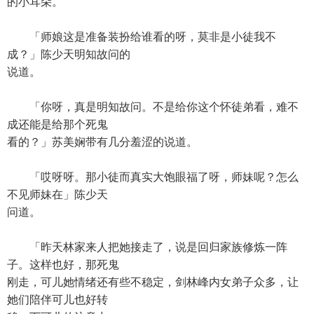
的小耳朵。
「师娘这是准备装扮给谁看的呀，莫非是小徒我不
成？」陈少天明知故问的
说道。
「你呀，真是明知故问。不是给你这个怀徒弟看，难不
成还能是给那个死鬼
看的？」苏美娴带有几分羞涩的说道。
「哎呀呀。那小徒而真实大饱眼福了呀，师妹呢？怎么
不见师妹在」陈少天
问道。
「昨天林家来人把她接走了，说是回归家族修炼一阵
子。这样也好，那死鬼
刚走，可儿她情绪还有些不稳定，剑林峰内女弟子众多，让
她们陪伴可儿也好转