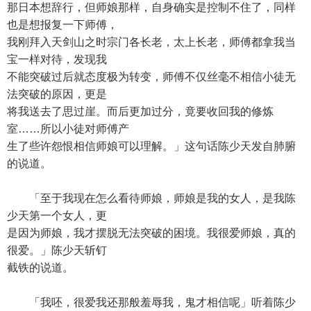
那日本想辞行，但师娘那样，自身确实是控制不住了，同样
也是想报复一下师傅，
我刚拜入天剑山之时宗门各长老，太上长老，师傅都拿我当
宝一样对待，发现我
不能突破过后就态度极为转变，师傅不仅丝毫不相信小徒无
法突破的原因，更是
将我送去了思过崖。而后更加过分，竟要收回我的修炼
室……所以小徒对师傅产
生了些许怨恨相信师娘可以理解。」这句话陈少天发自肺腑
的说道。
「至于我现在怎么看待师娘，师娘是我的女人，是我陈
少天第一个女人，更
是因为师娘，我才摆脱无法突破的困境。我很爱师娘，真的
很爱。」陈少天斩钉
截铁的说道。
「我呸，很爱我还那般羞辱我，鬼才相信呢」听着陈少