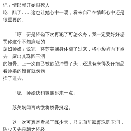
记」情郎就开始跟死人
吃上醋了……这也让她心中一暖，看来自己在情郎心中还是
很重要的。
「哼，要是轻饶下次再犯了可怎么办，我一定要好好惩
罚你这个不知廉耻的
荡妇师娘」说完，将苏美娴身体翻了过来，将小亵裤向下褪
去，露出其珠圆玉润
的翘臀。上一次自己被欲望冲昏了头，还没有来得及仔细品
看师娘的翘臀就匆匆
插了进去。
「嗯，师娘快稍微撅起来一点」
苏美娴闻言略微将娇臀挺起。
这一次可真是看呆了陈少天，只见面前翘臀珠圆玉润，
陈少天先是朝之轻轻