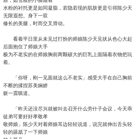
唇，如雪般的小脸随着
水粉的衬托更是如同凝脂，若隐若现的肌肤更是引得陈少天
无限遐想。身下一双
修长的美腿，时而交叉滑动。
看着平日里从未见过打扮的师娘陈少天见状从色心大起
后面抱住了师娘大手
极为不老实的在师娘胸前两颗硕大的巨乳上面隔着衣物把玩
着。
「你呀，刚一见面就这么不老实」感受大手在自己胸前
不断的揉捏苏美娴娇
躯一震嗔道。
「昨天还没尽兴就被叫去召开什么劳什子会议，今天乖
徒弟可要好好孝敬孝
敬师娘」陈少天对着师娘耳边轻轻说道，说完就伸出舌头轻
轻的舔舐了一下师娘