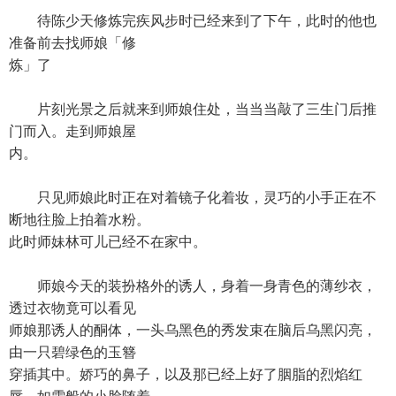
待陈少天修炼完疾风步时已经来到了下午，此时的他也
准备前去找师娘「修
炼」了
片刻光景之后就来到师娘住处，当当当敲了三生门后推
门而入。走到师娘屋
内。
只见师娘此时正在对着镜子化着妆，灵巧的小手正在不
断地往脸上拍着水粉。
此时师妹林可儿已经不在家中。
师娘今天的装扮格外的诱人，身着一身青色的薄纱衣，
透过衣物竟可以看见
师娘那诱人的酮体，一头乌黑色的秀发束在脑后乌黑闪亮，
由一只碧绿色的玉簪
穿插其中。娇巧的鼻子，以及那已经上好了胭脂的烈焰红