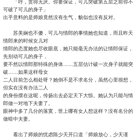
「哼，贪得无厌。你要保证，可儿突破第五层之前你不
可破了可儿的身子」
出乎意料的是师娘竟然没有生气，貌似也没有反对。
苏美娴也不傻，可儿与情郎的事情她也知道，而且昨天
情郎来的时候女儿对
情郎的态度她也尽收眼底，她只能毫无办法的让情郎保证，
先别动可儿的身子，
要不然以情郎那特殊的身体……五层估计破一次身子就能突
破……如果这样母女
二人目前怎么相处呀？她倒不是不求名分，虽然心里很想，
但实在没有办法二人
的身份摆在这呢，传扬出去必定天下大惊。她认为只能与情
郎做一对地下夫妻了。
眼神中多了几分的落寞，世上哪有女人想这样？没有名分的
做暗中夫妻。
看出了师娘的忧虑陈少天开口道「师娘放心，少天谨