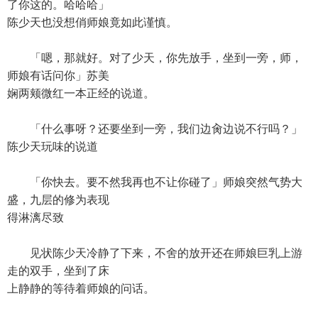
了你这的。哈哈哈」
陈少天也没想俏师娘竟如此谨慎。
「嗯，那就好。对了少天，你先放手，坐到一旁，师，
师娘有话问你」苏美
娴两颊微红一本正经的说道。
「什么事呀？还要坐到一旁，我们边肏边说不行吗？」
陈少天玩味的说道
「你快去。要不然我再也不让你碰了」师娘突然气势大
盛，九层的修为表现
得淋漓尽致
见状陈少天冷静了下来，不舍的放开还在师娘巨乳上游
走的双手，坐到了床
上静静的等待着师娘的问话。