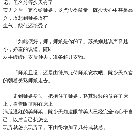
记。但名分等少天有了
实力之后一定会给师娘，这点没得商量」陈少天心中甚是高
兴，没想到师娘没有
生气，貌似还接受了……
「如此便好，师，师娘是你的了」苏美娴越说声音越
小，娇羞的说道。随即
双手缓缓向衣后伸去，准备解开衣物。
「师娘且慢，还是由徒弟服侍师娘宽衣吧」陈少天兴奋
的朝着美熟师娘走去。
走到师娘身边一把抱住了师娘，将其轻轻的放在了床
上，看着眼前躺在床上
满脸通红的美师娘，陈少天知道眼前美人已经完全倾心于自
己，以后自己想怎么
玩弄就怎么玩弄了。不由得增加了几分成就感。