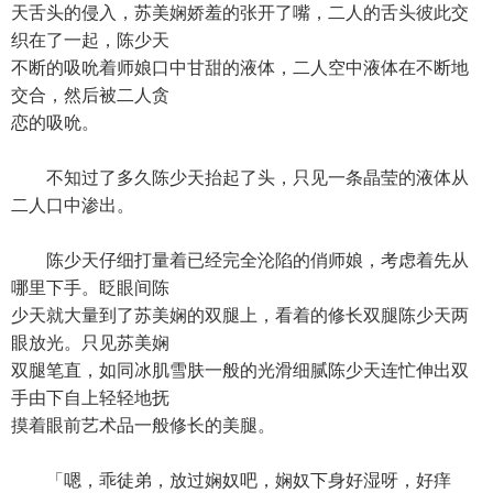
天舌头的侵入，苏美娴娇羞的张开了嘴，二人的舌头彼此交
织在了一起，陈少天
不断的吸吮着师娘口中甘甜的液体，二人空中液体在不断地
交合，然后被二人贪
恋的吸吮。
不知过了多久陈少天抬起了头，只见一条晶莹的液体从
二人口中渗出。
陈少天仔细打量着已经完全沦陷的俏师娘，考虑着先从
哪里下手。眨眼间陈
少天就大量到了苏美娴的双腿上，看着的修长双腿陈少天两
眼放光。只见苏美娴
双腿笔直，如同冰肌雪肤一般的光滑细腻陈少天连忙伸出双
手由下自上轻轻地抚
摸着眼前艺术品一般修长的美腿。
「嗯，乖徒弟，放过娴奴吧，娴奴下身好湿呀，好痒