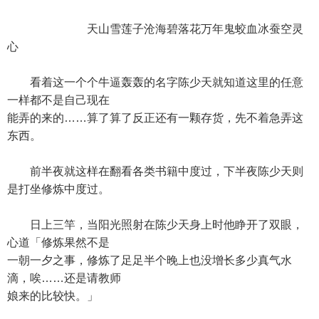
天山雪莲子沧海碧落花万年鬼蛟血冰蚕空灵
心
看着这一个个牛逼轰轰的名字陈少天就知道这里的任意
一样都不是自己现在
能弄的来的……算了算了反正还有一颗存货，先不着急弄这
东西。
前半夜就这样在翻看各类书籍中度过，下半夜陈少天则
是打坐修炼中度过。
日上三竿，当阳光照射在陈少天身上时他睁开了双眼，
心道「修炼果然不是
一朝一夕之事，修炼了足足半个晚上也没增长多少真气水
滴，唉……还是请教师
娘来的比较快。」