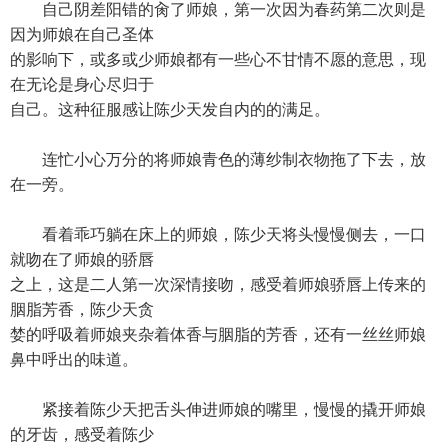
自己阴差阳错的肏了师娘，第一次因为春药第二次则是
因为师娘在自己圣体
的影响下，或多或少师娘都有一些心不甘情不愿的意思，现
在无论是身心尽归于
自己。这种征服感让陈少天发自内的的满足。
连忙小心万分的将师娘青色的薄纱制衣物拖了下去，放
在一旁。
看着乖巧躺在床上的师娘，陈少天将头慢慢侧去，一口
就吻在了师娘的骄唇
之上，这是二人第一次深情接吻，感受着师娘骄唇上传来的
胭脂芳香，陈少天贪
婪的呼吸着师娘夹杂着体香与胭脂的芳香，还有一丝丝师娘
鼻中呼出的味道。
紧接着陈少天把舌头伸进师娘的嘴里，慢慢的撬开师娘
的牙齿，感受着陈少