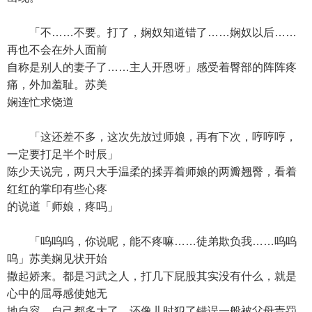
「不……不要。打了，娴奴知道错了……娴奴以后……
再也不会在外人面前
自称是别人的妻子了……主人开恩呀」感受着臀部的阵阵疼
痛，外加羞耻。苏美
娴连忙求饶道
「这还差不多，这次先放过师娘，再有下次，哼哼哼，
一定要打足半个时辰」
陈少天说完，两只大手温柔的揉弄着师娘的两瓣翘臀，看着
红红的掌印有些心疼
的说道「师娘，疼吗」
「呜呜呜，你说呢，能不疼嘛……徒弟欺负我……呜呜
呜」苏美娴见状开始
撒起娇来。都是习武之人，打几下屁股其实没有什么，就是
心中的屈辱感使她无
地自容。自己都多大了，还像儿时犯了错误一般被父母责罚