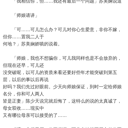
「我相信你，但……我还有最后一个问题」苏美娴说道
「师娘请讲」
「可……可儿怎么办？可儿对你心生爱意，非你不嫁，
但你……置我二人于
何地？」苏美娴娇嗔的说着。
「师娘，我也不想骗你，可儿我同样也是不会放弃的，
但现在还早，可儿还
没突破呢，以可儿的资质来看还要好些年才能突破到第五
层，以后的事以后再说
好吗？我们先过好眼前。少天向师娘保证，到时一定给师娘
名分，你和可人两人
皆是正妻」陈少天说完就后悔了，这特么的说的太真诚了，
母女双收……现实中
又有哪位母亲可以接受的了……