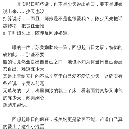
「其实那日那些话，也不是少天说出的口，要不是师娘
说出来……少天也没
打算说呀……而且，师娘是不是也很爱我？」陈少天先把话
题转移，把责任全推
到了师娘头上，随即反问师娘道。
嗡的一声，苏美娴脑袋一阵，回想起当日之事，貌似的
确如此……那些不要
脸的话竟然全是出自自己之口，她也不知为何当日自己会媚
态百出。难道陈少天
真是上天给安排的不成？至于自己爱不爱陈少天，这确实有
些难说，毕竟以前毫
无瓜葛的二人，稀里糊涂的就上了床，看着面前真挚又帅气
的陈少天，苏美娴心
跳越来越快。
回想起昨日的疯狂，苏美娴更是欲罢不能。难道自己真
的爱上了这个小混蛋