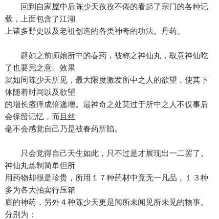
回到自家屋中后陈少天孜孜不倦的看起了宗门的各种记
载，上面包含了江湖
上诸多野史以及老祖创造的各类神奇的功法。丹药。
辟如之前师娘所中的春药，被称之神仙丸，取意神仙吃
了也要完之意。效果
就如同陈少天所见，最大限度激发所中之人的欲望，使其下
体随着时间以及欲望
的增长瘙痒成倍递增。最神奇之处莫过于所中之人不仅事后
会保留记忆，而且丝
毫不会感觉自己乃是被春药所陷。
只会觉得自己天生如此，只不过是才展现出一二罢了。
神仙丸炼制简单但所
用药物却很是珍贵，所用１７种药材中竟无一凡品，１３种
多为各大拍卖行压箱
底的神药，另外４种陈少天更是闻所未闻见所未见的物事。
分别为：