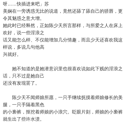
呀……快插进来吧」苏
美娴在一旁诱惑无比的说道，竟然还舔了舔自己的骄唇，更
令其魅惑之意大增。
她此时已经释然，正如陈少天所言那样，与所爱之人在床上
欢好，说一些淫浪之
话又能怎么样、不仅能增加几分情趣，而且少天还喜欢我这
样说，多说几句他高
兴就好。
她不知道的是她潜意识里也很喜欢说如此下贱的淫浪之
话，只不过是她自己
还没有发现罢了。
陈少天不闻师娘所愿，一只手继续抚摸着师娘修长的美
腿，一只手隔着黑色
的小亵裤，抠挖着师娘的小浪穴。眨眼片刻，师娘的小亵裤
就生出了些许水渍。