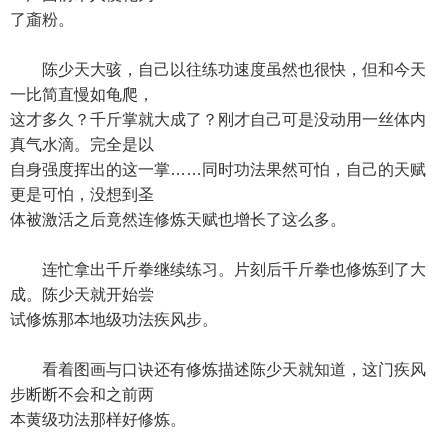
了齑粉。
陈少天大骇，自己以往练功速度虽然也很快，但和今天
一比简直慢如龟爬，
这才多久？千斤掌就大成了？刚才自己可是没动用一丝体内
真气水滴。完全是以
自身强度挥出的这一掌……同时功法果然可怕，自己的天赋
更是可怕，没想到圣
体被激活之后竟然连修炼天赋也增长了这么多。
连忙拿出千斤拳继续练习。片刻后千斤拳也修炼到了大
成。陈少天就开始尝
试修炼那本地级功法疾风步。
看着图画与口诀还有修炼描述陈少天就知道，这门疾风
步断断不会和之前两
本黄级功法那样好修炼。