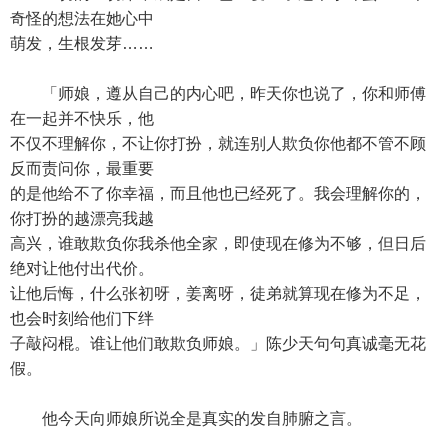
奇怪的想法在她心中
萌发，生根发芽……
「师娘，遵从自己的内心吧，昨天你也说了，你和师傅
在一起并不快乐，他
不仅不理解你，不让你打扮，就连别人欺负你他都不管不顾
反而责问你，最重要
的是他给不了你幸福，而且他也已经死了。我会理解你的，
你打扮的越漂亮我越
高兴，谁敢欺负你我杀他全家，即使现在修为不够，但日后
绝对让他付出代价。
让他后悔，什么张初呀，姜离呀，徒弟就算现在修为不足，
也会时刻给他们下绊
子敲闷棍。谁让他们敢欺负师娘。」陈少天句句真诚毫无花
假。
他今天向师娘所说全是真实的发自肺腑之言。