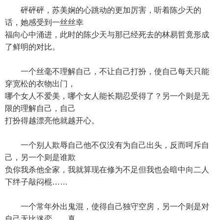
砰砰砰，苏美娴的心跳动的更加厉害，听着陈少天的
话，她感受到一丝丝幸
福向心中涌进，此时的陈少天与那已经死去的林易哲竟形成
了鲜明的对比。
一个丝毫不理解自己，不让自己打扮，使自己每天只能
穿宽松的衣物出门，
哪个女人不爱美，哪个女人能长期忍受得了？另一个则是无
限的理解自己，自己
打扮得越漂亮他就越开心。
一个别人欺辱自己他不仅没有为自己出头，反而呵斥自
己，另一个则是谁欺
负你我杀他全家，我就算现在修为不足但我也会暗中向二人
下绊子敲闷棍……
一个常年外出鬼混，使得自己独守空房，另一个则是对
自己无比迷恋……真