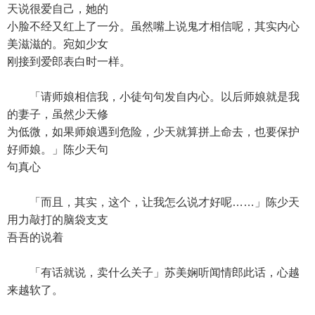
天说很爱自己，她的
小脸不经又红上了一分。虽然嘴上说鬼才相信呢，其实内心
美滋滋的。宛如少女
刚接到爱郎表白时一样。
「请师娘相信我，小徒句句发自内心。以后师娘就是我
的妻子，虽然少天修
为低微，如果师娘遇到危险，少天就算拼上命去，也要保护
好师娘。」陈少天句
句真心
「而且，其实，这个，让我怎么说才好呢……」陈少天
用力敲打的脑袋支支
吾吾的说着
「有话就说，卖什么关子」苏美娴听闻情郎此话，心越
来越软了。