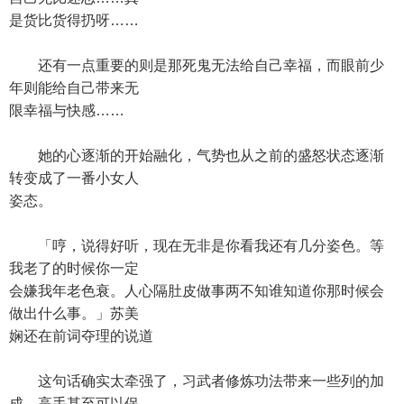
是货比货得扔呀……
还有一点重要的则是那死鬼无法给自己幸福，而眼前少
年则能给自己带来无
限幸福与快感……
她的心逐渐的开始融化，气势也从之前的盛怒状态逐渐
转变成了一番小女人
姿态。
「哼，说得好听，现在无非是你看我还有几分姿色。等
我老了的时候你一定
会嫌我年老色衰。人心隔肚皮做事两不知谁知道你那时候会
做出什么事。」苏美
娴还在前词夺理的说道
这句话确实太牵强了，习武者修炼功法带来一些列的加
成，高手甚至可以保