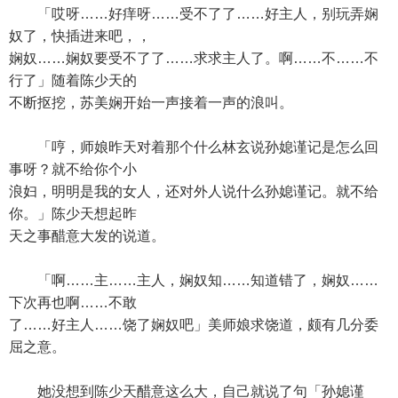
「哎呀……好痒呀……受不了了……好主人，别玩弄娴
奴了，快插进来吧，，
娴奴……娴奴要受不了了……求求主人了。啊……不……不
行了」随着陈少天的
不断抠挖，苏美娴开始一声接着一声的浪叫。
「哼，师娘昨天对着那个什么林玄说孙媳谨记是怎么回
事呀？就不给你个小
浪妇，明明是我的女人，还对外人说什么孙媳谨记。就不给
你。」陈少天想起昨
天之事醋意大发的说道。
「啊……主……主人，娴奴知……知道错了，娴奴……
下次再也啊……不敢
了……好主人……饶了娴奴吧」美师娘求饶道，颇有几分委
屈之意。
她没想到陈少天醋意这么大，自己就说了句「孙媳谨