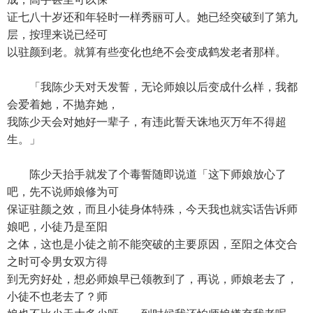
证七八十岁还和年轻时一样秀丽可人。她已经突破到了第九
层，按理来说已经可
以驻颜到老。就算有些变化也绝不会变成鹤发老者那样。
「我陈少天对天发誓，无论师娘以后变成什么样，我都
会爱着她，不抛弃她，
我陈少天会对她好一辈子，有违此誓天诛地灭万年不得超
生。」
陈少天抬手就发了个毒誓随即说道「这下师娘放心了
吧，先不说师娘修为可
保证驻颜之效，而且小徒身体特殊，今天我也就实话告诉师
娘吧，小徒乃是至阳
之体，这也是小徒之前不能突破的主要原因，至阳之体交合
之时可令男女双方得
到无穷好处，想必师娘早已领教到了，再说，师娘老去了，
小徒不也老去了？师