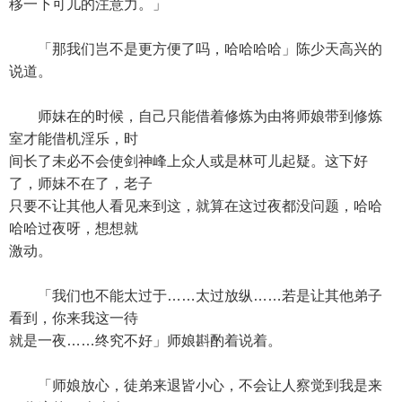
移一下可儿的注意力。」
「那我们岂不是更方便了吗，哈哈哈哈」陈少天高兴的
说道。
师妹在的时候，自己只能借着修炼为由将师娘带到修炼
室才能借机淫乐，时
间长了未必不会使剑神峰上众人或是林可儿起疑。这下好
了，师妹不在了，老子
只要不让其他人看见来到这，就算在这过夜都没问题，哈哈
哈哈过夜呀，想想就
激动。
「我们也不能太过于……太过放纵……若是让其他弟子
看到，你来我这一待
就是一夜……终究不好」师娘斟酌着说着。
「师娘放心，徒弟来退皆小心，不会让人察觉到我是来