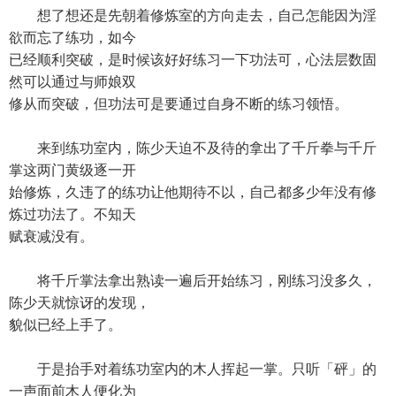
想了想还是先朝着修炼室的方向走去，自己怎能因为淫
欲而忘了练功，如今
已经顺利突破，是时候该好好练习一下功法可，心法层数固
然可以通过与师娘双
修从而突破，但功法可是要通过自身不断的练习领悟。
来到练功室内，陈少天迫不及待的拿出了千斤拳与千斤
掌这两门黄级逐一开
始修炼，久违了的练功让他期待不以，自己都多少年没有修
炼过功法了。不知天
赋衰减没有。
将千斤掌法拿出熟读一遍后开始练习，刚练习没多久，
陈少天就惊讶的发现，
貌似已经上手了。
于是抬手对着练功室内的木人挥起一掌。只听「砰」的
一声面前木人便化为