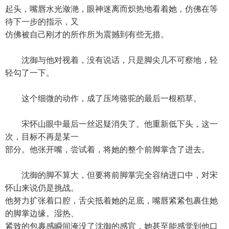
起头，嘴唇水光潋滟，眼神迷离而炽热地看着她，仿佛在等
待下一步的指示，又
仿佛被自己刚才的所作所为震撼到有些无措。
沈御与他对视着，没有说话，只是脚尖几不可察地，轻
轻勾了一下。
这个细微的动作，成了压垮骆驼的最后一根稻草。
宋怀山眼中最后一丝迟疑消失了。他重新低下头，这一
次，目标不再是某一
部分。他张开嘴，尝试着，将她的整个前脚掌含了进去。
沈御的脚不算大，但要将前脚掌完全容纳进口中，对宋
怀山来说仍是挑战。
他努力扩张着口腔，舌尖抵着她的足底，嘴唇紧紧包裹住她
的脚掌边缘。湿热、
紧致的包裹感瞬间淹没了沈御的感官，她甚至能感觉到他口