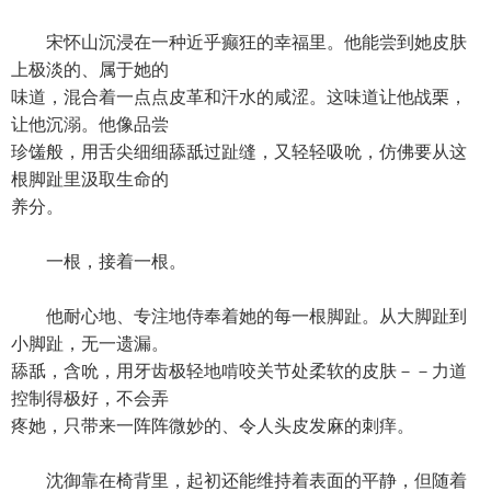
宋怀山沉浸在一种近乎癫狂的幸福里。他能尝到她皮肤
上极淡的、属于她的
味道，混合着一点点皮革和汗水的咸涩。这味道让他战栗，
让他沉溺。他像品尝
珍馐般，用舌尖细细舔舐过趾缝，又轻轻吸吮，仿佛要从这
根脚趾里汲取生命的
养分。
一根，接着一根。
他耐心地、专注地侍奉着她的每一根脚趾。从大脚趾到
小脚趾，无一遗漏。
舔舐，含吮，用牙齿极轻地啃咬关节处柔软的皮肤－－力道
控制得极好，不会弄
疼她，只带来一阵阵微妙的、令人头皮发麻的刺痒。
沈御靠在椅背里，起初还能维持着表面的平静，但随着