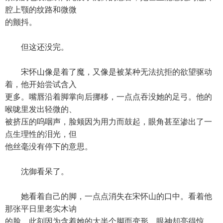
腔上颚的纹路和微微
的颤抖。
但这还没完。
宋怀山像是着了魔，又像是被某种无法抗拒的欲望驱动
着，他开始尝试含入
更多。嘴唇沿着脚掌向后挪移，一点点吞没她的足弓。他的
喉咙里发出轻微的、
被挤压的呜咽声，脸颊因为用力而鼓起，眼角甚至渗出了一
点生理性的泪光，但
他丝毫没有停下的意思。
沈御看呆了。
她看着自己的脚，一点点消失在宋怀山的口中。看着他
那张平日里老实木讷
的脸，此刻因为含着她的大半个脚而变形，眼神却亮得惊