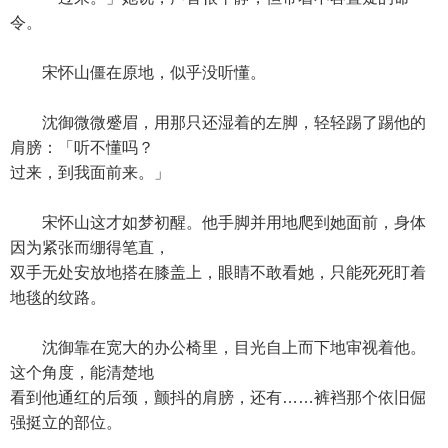
令。
宋怀山僵在原地，似乎没听懂。
沈御微微蹙眉，用那只还湿着的左脚，轻轻踢了踢他的
肩膀：「听不懂吗？
过来，到我面前来。」
宋怀山这才如梦初醒。他手脚并用地爬到她面前，身体
因为紧张而绷得笔直，
双手无处安放地搭在膝盖上，眼睛不敢看她，只能死死盯着
地毯的纹路。
沈御靠在宽大的办公椅里，目光自上而下地审视着他。
这个角度，能清楚地
看到他通红的后颈，颤抖的肩膀，还有……裤裆那个依旧倔
强挺立的部位。