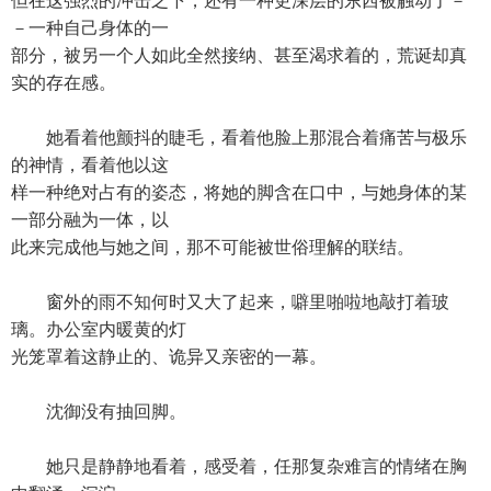
但在这强烈的冲击之下，还有一种更深层的东西被触动了－
－一种自己身体的一
部分，被另一个人如此全然接纳、甚至渴求着的，荒诞却真
实的存在感。
她看着他颤抖的睫毛，看着他脸上那混合着痛苦与极乐
的神情，看着他以这
样一种绝对占有的姿态，将她的脚含在口中，与她身体的某
一部分融为一体，以
此来完成他与她之间，那不可能被世俗理解的联结。
窗外的雨不知何时又大了起来，噼里啪啦地敲打着玻
璃。办公室内暖黄的灯
光笼罩着这静止的、诡异又亲密的一幕。
沈御没有抽回脚。
她只是静静地看着，感受着，任那复杂难言的情绪在胸