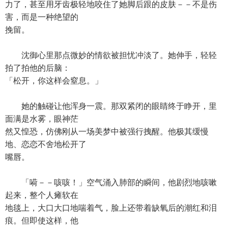
力了，甚至用牙齿极轻地咬住了她脚后跟的皮肤－－不是伤
害，而是一种绝望的
挽留。
沈御心里那点微妙的情欲被担忧冲淡了。她伸手，轻轻
拍了拍他的后脑：
「松开，你这样会窒息。」
她的触碰让他浑身一震。那双紧闭的眼睛终于睁开，里
面满是水雾，眼神茫
然又惶恐，仿佛刚从一场美梦中被强行拽醒。他极其缓慢
地、恋恋不舍地松开了
嘴唇。
「嗬－－咳咳！」空气涌入肺部的瞬间，他剧烈地咳嗽
起来，整个人瘫软在
地毯上，大口大口地喘着气，脸上还带着缺氧后的潮红和泪
痕。但即使这样，他