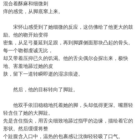
混合着酥麻和细微刺
痒的感觉，从脚底窜上来。
宋怀山感受到了她细微的反应，这仿佛给了他更大的鼓
励。他的吻开始变得
密集，从足弓蔓延到足跟，再到脚踝侧面那块凸起的骨头。
每一个吻都虔诚无比，
却又带着压抑已久的饥渴。他的舌尖偶尔会探出来，极快
地、害羞地舔过她的皮
肤，留下一道转瞬即逝的湿凉痕迹。
然后，他的目标转向了脚趾。
他双手依旧稳稳地托着她的脚，头却低得更深。嘴唇轻
轻含住了她的大脚趾。
先是含住指尖，用舌尖细致地舔过指甲的边缘，描绘着它的
形状。然后缓缓将整
个趾腹含入口中，温热的包裹感让沈御轻轻吸了口气。