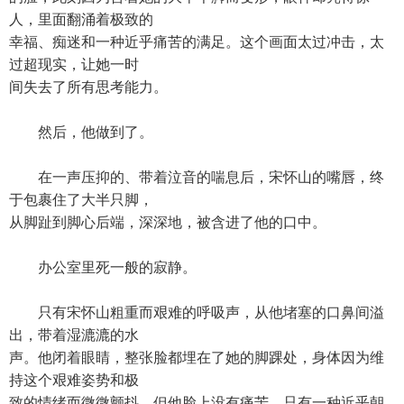
人，里面翻涌着极致的
幸福、痴迷和一种近乎痛苦的满足。这个画面太过冲击，太
过超现实，让她一时
间失去了所有思考能力。
然后，他做到了。
在一声压抑的、带着泣音的喘息后，宋怀山的嘴唇，终
于包裹住了大半只脚，
从脚趾到脚心后端，深深地，被含进了他的口中。
办公室里死一般的寂静。
只有宋怀山粗重而艰难的呼吸声，从他堵塞的口鼻间溢
出，带着湿漉漉的水
声。他闭着眼睛，整张脸都埋在了她的脚踝处，身体因为维
持这个艰难姿势和极
致的情绪而微微颤抖。但他脸上没有痛苦，只有一种近乎朝