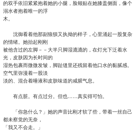
的双手依旧紧紧抱着她的小腿，脸颊贴在她膝盖侧面，像个
溺水者抱着唯一的浮
木。
沈御看着他那副狼狈又执拗的样子，心里涌起一股复杂
的情绪。她抬起刚刚
被他含过的左脚－－大半只脚湿漉漉的，在灯光下泛着水
光，皮肤因为长时间的
湿热包裹而微微发皱，脚趾缝里还残留着他口水的黏腻感。
空气里弥漫着一股淡
淡的、混合着唾液和皮肤味道的咸腥气息。
有点脏。有点过分。但也……真实得可怕。
「你急什么？」她的声音比刚才软了些，带着一丝自己
都未察觉的无奈，
「我又不会走。」