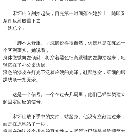
宋怀山立刻抬起头，目光第一时间落在她脸上，随即又
条件反射般垂下去：
「沈总？」
「脚不太舒服。」沈御说得很自然，仿佛只是在陈述一
个客观事实。她说着，
身体微微向左倾斜，将穿着黑色细高跟鞋的左脚抬起来，轻
轻搭在了办公桌边缘。
深色的漆皮在灯光下泛着冷硬的光泽，鞋跟悬空，纤细的脚
踝线条一览无余。
这是一个信号。一个在过去几周里，他们已经默契建立
起固定回应的信号。
宋怀山放下手中的文件，站起身。他没有立刻走过来，
而是在原地站了一秒，
像是在确认这个指令的真实性－－尽管这已经是最近频繁发