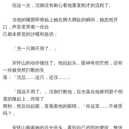
但这一次，沈御没有耐心看他重复刚才的流程了。
当他的嘴唇即将贴上她右脚大脚趾的瞬间，她忽然开
口，声音里带着一丝自
己都未察觉的沙哑和急切：
「另一只脚不用了。」
宋怀山的动作顿住了。他抬起头，眼神有些茫然，还有
一丝被突然打断的失
落：「沈总……这只，还没……」
「我说不用了。」沈御打断他，目光落在他裤裆那个明
显的隆起上，停留了
两秒，然后抬起眼，直视着他的眼睛，「你这里……不难受
吗？」
宋怀山顺着她的目光低头，看到自己裆部的窘状，整张