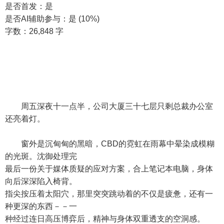
是否首发：是
是否AI辅助参与：是 (10%)
字数：26,848 字
周五深夜十一点半，公司大厦三十七层只剩总裁办公室
还亮着灯。
窗外是沉甸甸的黑暗，CBD的霓虹在雨幕中晕染成模糊
的光斑。沈御处理完
最后一份关于媒体质疑的应对方案，合上笔记本电脑，身体
向后深深陷入椅背。
指尖按压着太阳穴，那里突突跳动着的不仅是疲惫，还有一
种更深的东西－－一
种经过连日高压博弈后，精神与身体双重透支的空洞感。