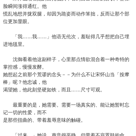
脸瞬间涨得通红。他
慌乱地想并拢双腿，却因为跪姿而动作笨拙，反而让那个部
位更加显眼。
「我……我……」他语无伦次，羞耻得几乎想把自己埋
进地毯里。
沈御看着他这副样子，心里那点情欲混合着一种奇特的
掌控感，慢慢发酵。
她想起之前那个荒谬的念头－－为什么不让宋怀山当「按摩
棒」呢？他忠诚，他
渴望她，他此刻坚硬如铁，而且……尺寸可观。
最重要的是，她需要。需要一场真实的、能让她暂时忘
记一切的性爱，而不
是那些扭曲的、带着羞辱意味的触碰。
「过来。」她说，声音很平静，但带着不容置疑的命