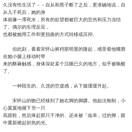
久没有性生活了－－自从和黑子断了之后，更准确地说，自
从儿子死后，她的身
体就像一潭死水，所有的欲望都被巨大的悲伤和压力冻结
了。偶尔的生理反应，
也都被她用工作和更扭曲的方式转移或压抑。
但此刻，看着宋怀山裤裆那明显的隆起，感受着他嘴唇
在她小腿上移动时带
来的酥麻触感，身体深处某个沉睡已久的地方，似乎被唤醒
了。
一种陌生的、久违的空虚感，从下腹缓缓升起。
宋怀山的吻已经移到了她右脚的脚踝。他如法炮制，小
心翼翼地褪下另一只
高跟鞋，然后捧起那只干净的、还未被「临幸」过的脚，眼
中重新燃起炽热的光。