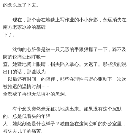
的念头压了下去。
现在，那个会在地毯上写作业的小小身影，永远消失在
南方老家冰冷的墓碑
下了。
沈御的心脏像是被一只无形的手狠狠攥了一下，猝不及
防的锐痛让她呼吸一
窒。她猛地闭上眼睛，指尖陷入掌心。太迟了。那些没能说
出口的话，那些以为
「以后还有时间」的陪伴，那些在理性与野心驱动下一次次
被推迟的温情时刻－－
全都成了再也无法填补的黑洞。
有个念头突然毫无征兆地跳出来。如果没有这个沉默
的、总是低着头的年轻
人，她此刻会是什么样子？独自坐在这间空旷的办公室里，
被失去儿子的痛苦、