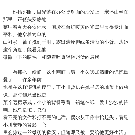
她抬起眼，目光落在办公桌对面的沙发上。宋怀山坐在
那里，正低头安静地
整理着今天会议记录，侧脸在台灯暖黄的光晕里显得专注而
平和。他穿着简单的
白衬衫，袖子挽到手肘，露出清瘦但线条清晰的小臂。从她
这个角度，能看见他
微微垂下的睫毛，和随着呼吸轻轻起伏的肩膀。
有那么一瞬间，这个画面与另一个久远却清晰的记忆重
叠了－－许多年前，
也是在这样深沉的夜里，王小川曾趴在她书房的地毯上做功
课。那时他只当她是
某个远房亲戚，小小的背脊弓着，铅笔在纸上发出沙沙的轻
响。她总是忙，总有
看不完的文件和打不完的电话。偶尔从工作中抬起头，看见
小川安静的背影，心
里会掠过一丝微弱的歉疚，但随即又被「要给他更好生活」