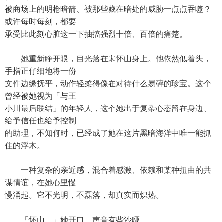
被商场上的明枪暗箭、被那些藏在暗处的威胁一点点吞噬？
或许每时每刻，都要
承受比此刻心脏这一下抽搐强烈十倍、百倍的痛楚。
她重新睁开眼，目光落在宋怀山身上。他依然低着头，
手指正仔细地将一份
文件边缘抚平，动作轻柔得像在对待什么易碎的珍宝。这个
曾经被她视为「与王
小川最后联结」的年轻人，这个她出于复杂心态留在身边、
给予信任也给予控制
的助理，不知何时，已经成了她在这片黑暗海洋中唯一能抓
住的浮木。
一种复杂的亲近感，混合着感激、依赖和某种扭曲的共
谋情谊，在她心里慢
慢涌起。它不光明，不磊落，却真实而炽热。
「怀山。」她开口，声音有些沙哑。