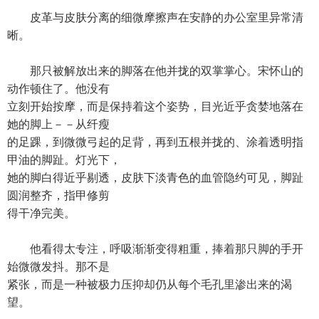
皮革与皮肤分离的细微摩擦声在安静的办公室里异常清
晰。
那只被解放出来的脚落在他并拢的双掌掌心。宋怀山的
动作顿住了。他没有
立刻开始按摩，而是保持着这个姿势，目光近乎贪婪地落在
她的脚上－－从纤瘦
的足踝，到微微弓起的足背，再到五根并拢的、涂着透明指
甲油的脚趾。灯光下，
她的脚白得近乎剔透，皮肤下淡青色的血管隐约可见，脚趾
圆润整齐，指甲修剪
得干净完美。
他看得太专注，呼吸渐渐变得粗重，捧着那只脚的手开
始微微发抖。那不是
紧张，而是一种被极力压抑却仍从每个毛孔里渗出来的渴
望。