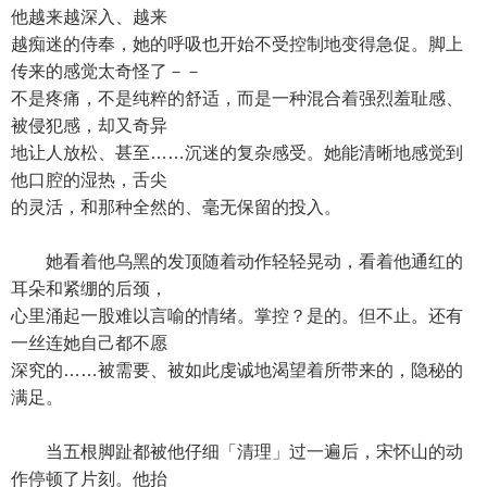
他越来越深入、越来
越痴迷的侍奉，她的呼吸也开始不受控制地变得急促。脚上
传来的感觉太奇怪了－－
不是疼痛，不是纯粹的舒适，而是一种混合着强烈羞耻感、
被侵犯感，却又奇异
地让人放松、甚至……沉迷的复杂感受。她能清晰地感觉到
他口腔的湿热，舌尖
的灵活，和那种全然的、毫无保留的投入。
她看着他乌黑的发顶随着动作轻轻晃动，看着他通红的
耳朵和紧绷的后颈，
心里涌起一股难以言喻的情绪。掌控？是的。但不止。还有
一丝连她自己都不愿
深究的……被需要、被如此虔诚地渴望着所带来的，隐秘的
满足。
当五根脚趾都被他仔细「清理」过一遍后，宋怀山的动
作停顿了片刻。他抬