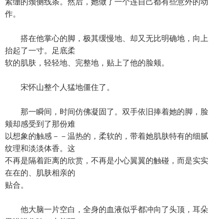
紧绷的颈侧线条。然后，她做了一个连自己都有些意外的动
作。
搭在他掌心的脚，极其缓慢地、却又无比明确地，向上
抬起了一寸。足底柔
软的肌肤，轻轻地、完整地，贴上了他的脸颊。
宋怀山整个人猛地僵住了。
那一瞬间，时间仿佛凝固了。双手依旧捧着她的脚，脸
颊却感受到了那份难
以想象的触感－－温热的，柔软的，带着她肌肤特有的细腻
纹理和淡淡体香。这
不再是隔着距离的欣赏，不再是小心翼翼的触碰，而是实实
在在的、肌肤相亲的
贴合。
他大脑一片空白，全身的血液似乎都冲向了头顶，耳朵