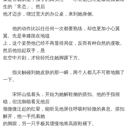
生的「常态」。然后
他才迈步，绕过宽大的办公桌，来到她身侧。
他的动作比以往任何一次都要熟练，却也更加小心翼
翼。先是单膝跪在地毯
上，这个姿势他已经不再显得局促，反而有种自然的虔敬。
然后他抬起双手，悬
在空中片刻，才轻轻托住她脚踝下方。
指尖触碰到她皮肤的那一瞬，两个人都几不可察地颤了
一下。
宋怀山低着头，开始为她解鞋侧的搭扣。他的手指很
稳，但沈御能看见他后
颈微微泛起的红晕，能听见他屏住呼吸时轻微的鼻息。搭扣
解开，他一手托着她
的脚跟，另一只手极其缓慢地将高跟鞋褪下。