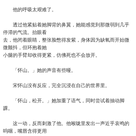
他的呼吸太艰难了。
透过他紧贴着她脚背的鼻翼，她能感觉到那微弱到几乎
停滞的气流。抬眼看
去，他闭着眼睛，整张脸憋得发紫，身体因为缺氧而开始微
微颤抖，但环抱着她
小腿的手臂却收得更紧，仿佛死也不会放开。
「怀山。」她的声音有些哑。
宋怀山没有反应，完全沉浸在自己的世界里。
「怀山，松开。」她加重了语气，同时尝试着抽动脚
踝。
这一动，反而刺激了他。他喉咙里发出一声近乎哀鸣的
呜咽，嘴唇含得更用