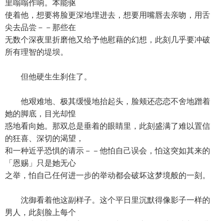
里嗡嗡作响。本能驱
使着他，想要将脸更深地埋进去，想要用嘴唇去亲吻，用舌
尖去品尝－－那些在
无数个深夜里折磨他又给予他慰藉的幻想，此刻几乎要冲破
所有理智的堤坝。
但他硬生生刹住了。
他艰难地、极其缓慢地抬起头，脸颊还恋恋不舍地蹭着
她的脚底，目光却惶
惑地看向她。那双总是垂着的眼睛里，此刻盛满了难以置信
的狂喜、深切的渴望，
和一种近乎恐惧的请示－－他怕自己误会，怕这突如其来的
「恩赐」只是她无心
之举，怕自己任何进一步的举动都会破坏这梦境般的一刻。
沈御看着他这副样子。这个平日里沉默得像影子一样的
男人，此刻脸上每个