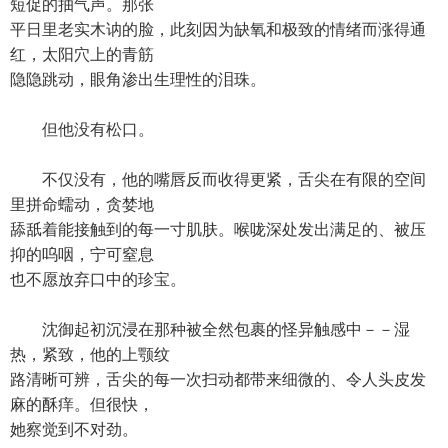
短促的抽气声。那张
平日里老实木讷的脸，此刻因为缺氧和极致的情绪而涨得通
红，太阳穴上的青筋
隐隐跳动，眼角渗出生理性的泪珠。
但他没有松口。
不仅没有，他的嘴唇反而收得更紧，舌尖在有限的空间
里拼命蠕动，贪婪地
舔舐着能接触到的每一寸肌肤。喉咙深处发出满足的、被压
抑的呜咽，宁可窒息
也不愿放弃口中的珍宝。
沈御起初沉浸在那种被全然包裹的怪异触感中－－湿
热，紧致，他的上颚纹
路清晰可辨，舌尖的每一次扫动都带来细微的、令人头皮发
麻的酥痒。但很快，
她察觉到不对劲。