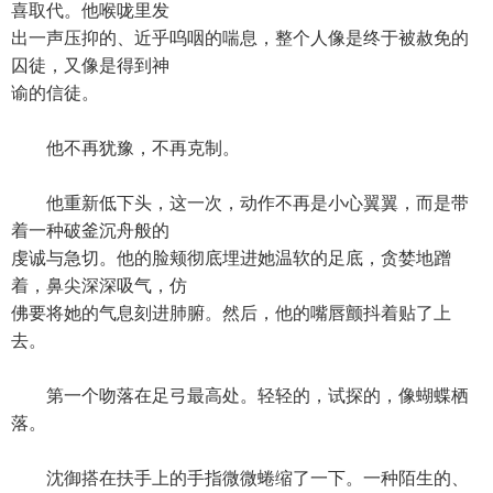
喜取代。他喉咙里发
出一声压抑的、近乎呜咽的喘息，整个人像是终于被赦免的
囚徒，又像是得到神
谕的信徒。
他不再犹豫，不再克制。
他重新低下头，这一次，动作不再是小心翼翼，而是带
着一种破釜沉舟般的
虔诚与急切。他的脸颊彻底埋进她温软的足底，贪婪地蹭
着，鼻尖深深吸气，仿
佛要将她的气息刻进肺腑。然后，他的嘴唇颤抖着贴了上
去。
第一个吻落在足弓最高处。轻轻的，试探的，像蝴蝶栖
落。
沈御搭在扶手上的手指微微蜷缩了一下。一种陌生的、