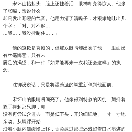
宋怀山抬起头，脸上还挂着泪，眼神却亮得惊人。他张
了张嘴，想说什么，
却只发出嘶哑的气音。他用力清了清嗓子，才艰难地吐出几
个字：「对、对不起…
…我……我没控制住……」
他的道歉是真诚的，但那双眼睛却出卖了他－－里面没
有丝毫悔意，只有未
餍足的渴望，和一种「如果能再来一次我还会这样」的执
念。
沈御没说话，只是将湿漉漉的脚重新伸到他面前。
宋怀山的眼睛瞬间亮了。他像得到特赦的囚徒，颤抖着
双手捧起那只脚，却
没有再尝试含进去，而是低下头，开始细细地、一寸一寸地
亲吻。从脚踝开始，
沿着小腿内侧缓慢上移，舌尖舔过那些还残留着口水痕迹的