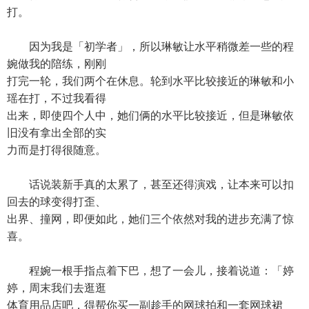
打。
因为我是「初学者」，所以琳敏让水平稍微差一些的程
婉做我的陪练，刚刚
打完一轮，我们两个在休息。轮到水平比较接近的琳敏和小
瑶在打，不过我看得
出来，即使四个人中，她们俩的水平比较接近，但是琳敏依
旧没有拿出全部的实
力而是打得很随意。
话说装新手真的太累了，甚至还得演戏，让本来可以扣
回去的球变得打歪、
出界、撞网，即便如此，她们三个依然对我的进步充满了惊
喜。
程婉一根手指点着下巴，想了一会儿，接着说道：「婷
婷，周末我们去逛逛
体育用品店吧，得帮你买一副趁手的网球拍和一套网球裙