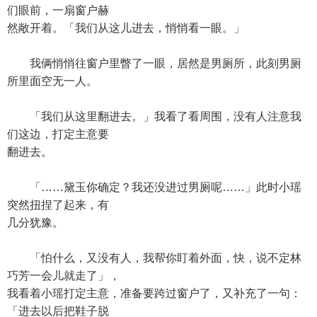
们眼前，一扇窗户赫
然敞开着。「我们从这儿进去，悄悄看一眼。」
我俩悄悄往窗户里瞥了一眼，居然是男厕所，此刻男厕
所里面空无一人。
「我们从这里翻进去。」我看了看周围，没有人注意我
们这边，打定主意要
翻进去。
「……黛玉你确定？我还没进过男厕呢……」此时小瑶
突然扭捏了起来，有
几分犹豫。
「怕什么，又没有人，我帮你盯着外面，快，说不定林
巧芳一会儿就走了」，
我看着小瑶打定主意，准备要跨过窗户了，又补充了一句：
「进去以后把鞋子脱