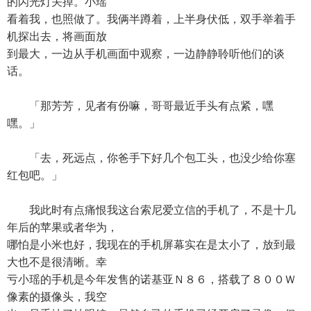
的闪光灯关掉。小瑶
看着我，也照做了。我俩半蹲着，上半身伏低，双手举着手
机探出去，将画面放
到最大，一边从手机画面中观察，一边静静聆听他们的谈
话。
「那芳芳，见者有份嘛，哥哥最近手头有点紧，嘿
嘿。」
「去，死远点，你爸手下好几个包工头，也没少给你塞
红包吧。」
我此时有点痛恨我这台索尼爱立信的手机了，不是十几
年后的苹果或者华为，
哪怕是小米也好，我现在的手机屏幕实在是太小了，放到最
大也不是很清晰。幸
亏小瑶的手机是今年发售的诺基亚Ｎ８６，搭载了８００Ｗ
像素的摄像头，我空