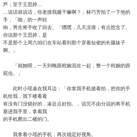
芦；至于王思婷…
…说话就说话，你老摸我腿干嘛啊？」林巧芳拍了一下他的
手，「啪」的一声轻
响，男生将手收了回去。「嘿嘿，几天没摸，有点想念了。
你说那个王思婷，是
不是那个上周六咱们在车站看到那个穿着短裙的长腿妹子
啊。」
「就她呗，一天到晚跟程婉混在一起，整一个程婉的跟
屁虫。」
此时小瑶凑在我耳边：「你拿我手机接着拍，把你的手
机给我，我下楼看看
有没有门没锁好的，凑近点好拍。」说完不由分说的将手机
塞进我手里，拿着我
的手机爬出二楼的门。
我拿着小瑶的手机，再次稳定好视角。