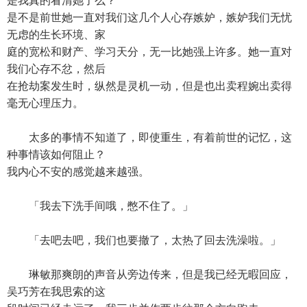
是我真的看清她了么？
是不是前世她一直对我们这几个人心存嫉妒，嫉妒我们无忧
无虑的生长环境、家
庭的宽松和财产、学习天分，无一比她强上许多。她一直对
我们心存不忿，然后
在抢劫案发生时，纵然是灵机一动，但是也出卖程婉出卖得
毫无心理压力。
太多的事情不知道了，即使重生，有着前世的记忆，这
种事情该如何阻止？
我内心不安的感觉越来越强。
「我去下洗手间哦，憋不住了。」
「去吧去吧，我们也要撤了，太热了回去洗澡啦。」
琳敏那爽朗的声音从旁边传来，但是我已经无暇回应，
吴巧芳在我思索的这