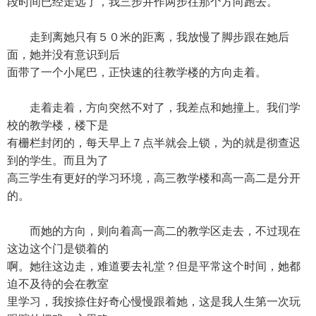
段时间已经走远了，我三步并作两步往那个方向跑去。
走到离她只有５０米的距离，我放慢了脚步跟在她后
面，她并没有意识到后
面带了一个小尾巴，正快速的往教学楼的方向走着。
走着走着，方向突然不对了，我差点和她撞上。我们学
校的教学楼，楼下是
有栅栏封闭的，每天早上７点半就会上锁，为的就是彻查迟
到的学生。而且为了
高三学生有更好的学习环境，高三教学楼和高一高二是分开
的。
而她的方向，则向着高一高二的教学区走去，不过现在
这边这个门是锁着的
啊。她往这边走，难道要去礼堂？但是平常这个时间，她都
迫不及待的会在教室
里学习，我按捺住好奇心慢慢跟着她，这是我人生第一次玩