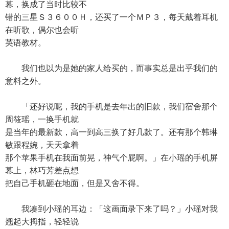
幕，换成了当时比较不
错的三星Ｓ３６００Ｈ，还买了一个ＭＰ３，每天戴着耳机
在听歌，偶尔也会听
英语教材。
我们也以为是她的家人给买的，而事实总是出乎我们的
意料之外。
「还好说呢，我的手机是去年出的旧款，我们宿舍那个
周筱瑶，一换手机就
是当年的最新款，高一到高三换了好几款了。还有那个韩琳
敏跟程婉，天天拿着
那个苹果手机在我面前晃，神气个屁啊。」在小瑶的手机屏
幕上，林巧芳差点想
把自己手机砸在地面，但是又舍不得。
我凑到小瑶的耳边：「这画面录下来了吗？」小瑶对我
翘起大拇指，轻轻说