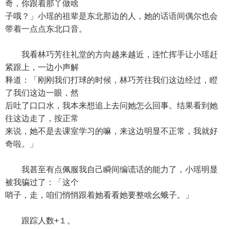
奇，你跟着那丫做啥
子哦？」小瑶的祖辈是东北那边的人，她的话语间偶尔也会
带着一点点东北口音。
我看林巧芳往礼堂的方向越来越近，连忙挥手让小瑶赶
紧跟上，一边小声解
释道：「刚刚我们打球的时候，林巧芳往我们这边经过，瞪
了我们这边一眼，然
后吐了口口水，我本来想追上去问她怎么回事。结果看到她
往这边走了，按正常
来说，她不是去课室学习的嘛，来这边明显不正常，我就好
奇啦。」
我甚至有点佩服我自己瞬间编谎话的能力了，小瑶明显
被我骗过了：「这个
哨子，走，咱们悄悄跟着她看看她要整啥幺蛾子。」
跟踪人数+１。