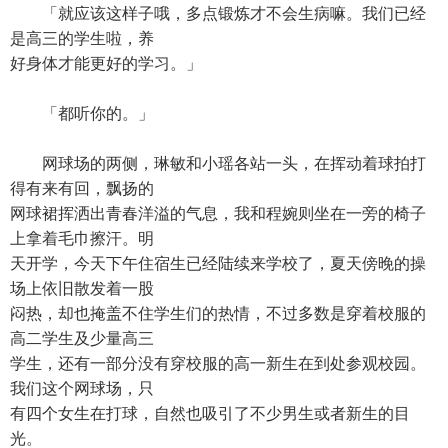
「就应该这样子哦，多点锻炼才不会生病嘛。我们已经
是高三的学生啦，养
好身体才能更好的学习。」
「都听你的。」
网球场的两侧，琳敏和小瑶各站一头，在挥动着球拍打
得有来有回，飘扬的
网球裙挥洒出青春洋溢的气息，我和程婉则坐在一旁的椅子
上拿着毛巾擦汗。明
天开学，今天下午住宿生已经陆续来学校了，夏天傍晚的操
场上依旧散发着一股
闷热，却也掩盖不住学生们的热情，不过多数是穿着校服的
高二学生及少量高三
学生，还有一部分没有穿校服的高一新生在到处参观校园。
我们这个网球场，只
有四个女生在打球，自然也吸引了不少男生或者新生的目
光。