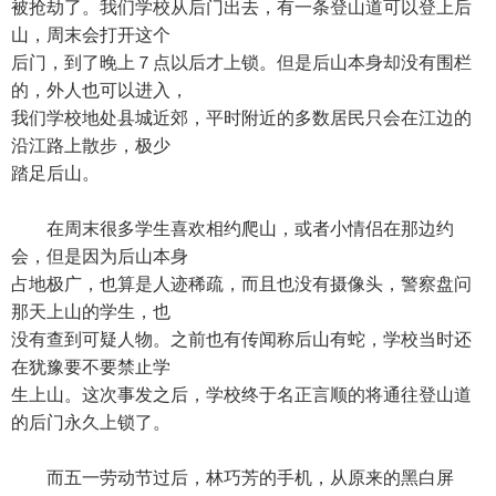
被抢劫了。我们学校从后门出去，有一条登山道可以登上后
山，周末会打开这个
后门，到了晚上７点以后才上锁。但是后山本身却没有围栏
的，外人也可以进入，
我们学校地处县城近郊，平时附近的多数居民只会在江边的
沿江路上散步，极少
踏足后山。
在周末很多学生喜欢相约爬山，或者小情侣在那边约
会，但是因为后山本身
占地极广，也算是人迹稀疏，而且也没有摄像头，警察盘问
那天上山的学生，也
没有查到可疑人物。之前也有传闻称后山有蛇，学校当时还
在犹豫要不要禁止学
生上山。这次事发之后，学校终于名正言顺的将通往登山道
的后门永久上锁了。
而五一劳动节过后，林巧芳的手机，从原来的黑白屏