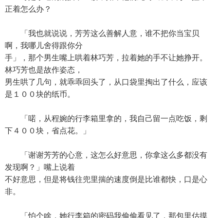
正着怎么办？
「我也就说说，芳芳这么善解人意，谁不把你当宝贝
啊，我哪儿舍得跟你分
手」，那个男生嘴上哄着林巧芳，拉着她的手不让她挣开。
林巧芳也是故作姿态，
男生哄了几句，就乖乖回头了，从口袋里掏出了什么，应该
是１００块的纸币。
「喏，从程婉的行李箱里拿的，我自己留一点吃饭，剩
下４００块，省点花。」
「谢谢芳芳的心意，这怎么好意思，你拿这么多都没有
发现啊？」嘴上说着
不好意思，但是将钱往兜里揣的速度倒是比谁都快，口是心
非。
「怕个啥，她行李箱的密码我偷偷看见了，那包里估摸