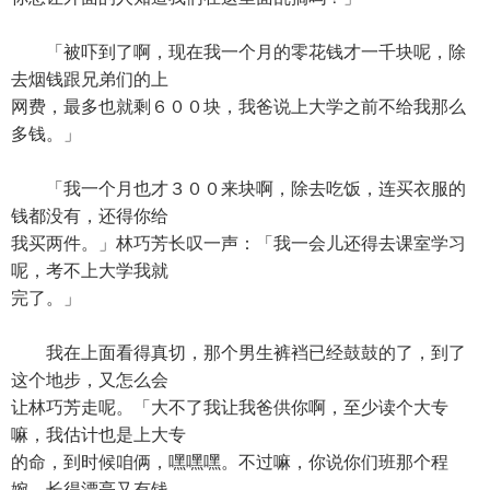
「被吓到了啊，现在我一个月的零花钱才一千块呢，除
去烟钱跟兄弟们的上
网费，最多也就剩６００块，我爸说上大学之前不给我那么
多钱。」
「我一个月也才３００来块啊，除去吃饭，连买衣服的
钱都没有，还得你给
我买两件。」林巧芳长叹一声：「我一会儿还得去课室学习
呢，考不上大学我就
完了。」
我在上面看得真切，那个男生裤裆已经鼓鼓的了，到了
这个地步，又怎么会
让林巧芳走呢。「大不了我让我爸供你啊，至少读个大专
嘛，我估计也是上大专
的命，到时候咱俩，嘿嘿嘿。不过嘛，你说你们班那个程
婉，长得漂亮又有钱，