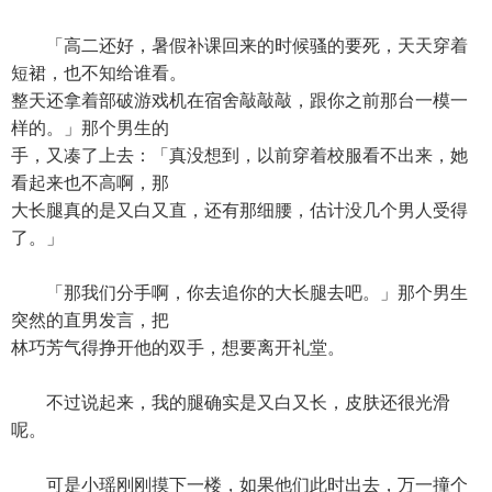
「高二还好，暑假补课回来的时候骚的要死，天天穿着
短裙，也不知给谁看。
整天还拿着部破游戏机在宿舍敲敲敲，跟你之前那台一模一
样的。」那个男生的
手，又凑了上去：「真没想到，以前穿着校服看不出来，她
看起来也不高啊，那
大长腿真的是又白又直，还有那细腰，估计没几个男人受得
了。」
「那我们分手啊，你去追你的大长腿去吧。」那个男生
突然的直男发言，把
林巧芳气得挣开他的双手，想要离开礼堂。
不过说起来，我的腿确实是又白又长，皮肤还很光滑
呢。
可是小瑶刚刚摸下一楼，如果他们此时出去，万一撞个