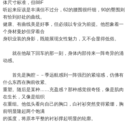
体尺寸标准，但88F
听起来应该是丰满但不过分，62的腰围很纤细，90的臀围则
有恰到好处的曲线。
健康、有曲线美是好事，但必须以专业为前提。他想象着一
个身材曼妙但穿着合
身职业装的身影，既能展现女性魅力，又不会显得低俗。
就在他敲下回车的那一刻，身体内部传来一阵奇异的涌
动感。
首先是胸腔－－季远航感到一阵强烈的紧缩感，仿佛有
什么东西在胸前收紧、
重塑。随后是某种……充盈感？那种感觉很奇怪，像是肌肉
在生长，又像是组织
在重组。他低头看向自己的胸口，白衬衫突然变得紧绷，胸
前明显隆起两个饱满
的弧度，将原本平整的衬衫撑起明显的轮廓。