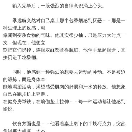
输入完毕后，一股强烈的自律意识涌上心头。
季远航突然对自己桌上那半包香烟感到厌恶－－那是一
种生理上的反感，就
像闻到变质食物的气味。他其实很少抽，只是压力大时点一
支，但现在，他想立
刻把它们扔掉，连烟灰缸都觉得肮脏。他伸手拿起烟盒，直
接扔进了垃圾桶。
同时，他感到一种强烈的想要去运动的冲动。不是被迫
的锻炼，而是身体本
能地渴望活动，渴望感受肌肉的舒展和汗水的释放。他想象
自己在跑步机上奔跑，
在健身房举铁，在瑜伽垫上拉伸－－每一种运动都让他感到
愉悦。
饮食方面也是－－他看着桌上剩下的半块巧克力，突然
觉得那太甜腻、太不