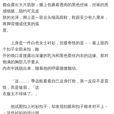
都会露出大片肌肤；腿上包裹着透肉的黑色丝袜，丝袜的质
感细腻，隐约可见皮
肤的光泽；脚上是一双尖头细高跟鞋，鞋跟至少有八厘米，
将脚背绷成优美的弧
度。
上身是一件白色女士衬衫，但最奇怪的是－－最上面四
个扣子全部未扣，敞
开的领口直接露出深邃的乳沟和黑色蕾丝内衣的边缘。那对
饱满的胸部几乎要从
内衣中跳脱出来，随着他的呼吸微微颤动。
「这……」季远航看着自己这身打扮，第一反应不是震
惊，而是皱眉，「这
衣服太不得体了。」
他试图扣上衬衫扣子，却发现扣眼和扣子根本对不上－
－这件衬衫的设计就