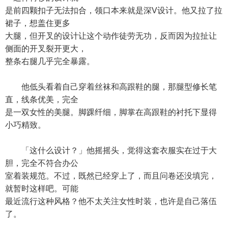
是前四颗扣子无法扣合，领口本来就是深V设计。他又拉了拉
裙子，想盖住更多
大腿，但开叉的设计让这个动作徒劳无功，反而因为拉扯让
侧面的开叉裂开更大，
整条右腿几乎完全暴露。
他低头看着自己穿着丝袜和高跟鞋的腿，那腿型修长笔
直，线条优美，完全
是一双女性的美腿。脚踝纤细，脚掌在高跟鞋的衬托下显得
小巧精致。
「这什么设计？」他摇摇头，觉得这套衣服实在过于大
胆，完全不符合办公
室着装规范。不过，既然已经穿上了，而且问卷还没填完，
就暂时这样吧。可能
最近流行这种风格？他不太关注女性时装，也许是自己落伍
了。