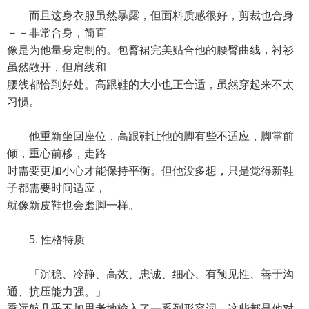
而且这身衣服虽然暴露，但面料质感很好，剪裁也合身
－－非常合身，简直
像是为他量身定制的。包臀裙完美贴合他的腰臀曲线，衬衫
虽然敞开，但肩线和
腰线都恰到好处。高跟鞋的大小也正合适，虽然穿起来不太
习惯。
他重新坐回座位，高跟鞋让他的脚有些不适应，脚掌前
倾，重心前移，走路
时需要更加小心才能保持平衡。但他没多想，只是觉得新鞋
子都需要时间适应，
就像新皮鞋也会磨脚一样。
5. 性格特质
「沉稳、冷静、高效、忠诚、细心、有预见性、善于沟
通、抗压能力强。」
季远航几乎不加思考地输入了一系列形容词。这些都是他对