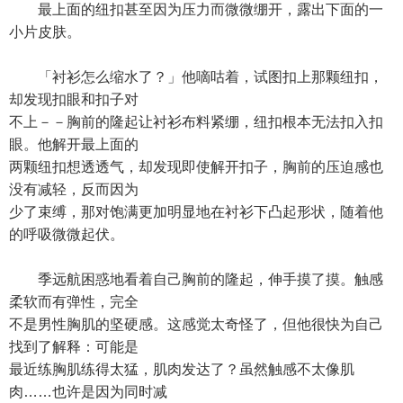
最上面的纽扣甚至因为压力而微微绷开，露出下面的一
小片皮肤。
「衬衫怎么缩水了？」他嘀咕着，试图扣上那颗纽扣，
却发现扣眼和扣子对
不上－－胸前的隆起让衬衫布料紧绷，纽扣根本无法扣入扣
眼。他解开最上面的
两颗纽扣想透透气，却发现即使解开扣子，胸前的压迫感也
没有减轻，反而因为
少了束缚，那对饱满更加明显地在衬衫下凸起形状，随着他
的呼吸微微起伏。
季远航困惑地看着自己胸前的隆起，伸手摸了摸。触感
柔软而有弹性，完全
不是男性胸肌的坚硬感。这感觉太奇怪了，但他很快为自己
找到了解释：可能是
最近练胸肌练得太猛，肌肉发达了？虽然触感不太像肌
肉……也许是因为同时减