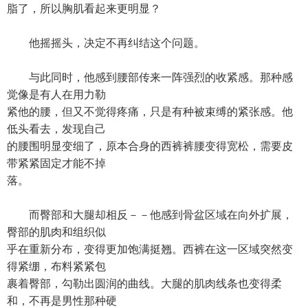
脂了，所以胸肌看起来更明显？
他摇摇头，决定不再纠结这个问题。
与此同时，他感到腰部传来一阵强烈的收紧感。那种感
觉像是有人在用力勒
紧他的腰，但又不觉得疼痛，只是有种被束缚的紧张感。他
低头看去，发现自己
的腰围明显变细了，原本合身的西裤裤腰变得宽松，需要皮
带紧紧固定才能不掉
落。
而臀部和大腿却相反－－他感到骨盆区域在向外扩展，
臀部的肌肉和组织似
乎在重新分布，变得更加饱满挺翘。西裤在这一区域突然变
得紧绷，布料紧紧包
裹着臀部，勾勒出圆润的曲线。大腿的肌肉线条也变得柔
和，不再是男性那种硬