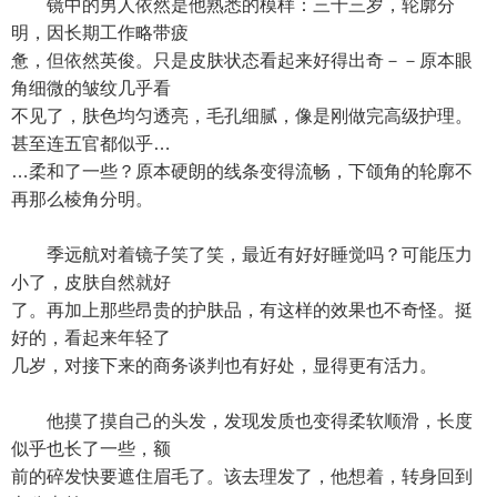
镜中的男人依然是他熟悉的模样：三十三岁，轮廓分
明，因长期工作略带疲
惫，但依然英俊。只是皮肤状态看起来好得出奇－－原本眼
角细微的皱纹几乎看
不见了，肤色均匀透亮，毛孔细腻，像是刚做完高级护理。
甚至连五官都似乎…
…柔和了一些？原本硬朗的线条变得流畅，下颌角的轮廓不
再那么棱角分明。
季远航对着镜子笑了笑，最近有好好睡觉吗？可能压力
小了，皮肤自然就好
了。再加上那些昂贵的护肤品，有这样的效果也不奇怪。挺
好的，看起来年轻了
几岁，对接下来的商务谈判也有好处，显得更有活力。
他摸了摸自己的头发，发现发质也变得柔软顺滑，长度
似乎也长了一些，额
前的碎发快要遮住眉毛了。该去理发了，他想着，转身回到