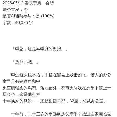
2026/05/12 发表于第一会所
是否首发：否
是否AI辅助参与：是 (100%)
字数：40,026 字
「季总，这是本季度的财报。」
「放那儿吧。」
季远航头也不抬，手指在键盘上敲击如飞。偌大的办公
室里只有键盘声和中
央空调轻柔的嗡鸣。落地窗外，都市天际线在夕阳下镀上一
层金色，这是他打拼
十年换来的风景－－远航集团总部，32层，总裁办公室。
十年前，二十三岁的季远航从父亲手中接过这家濒临破