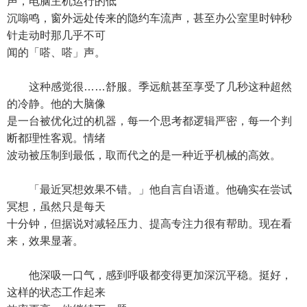
声，电脑主机运行的低
沉嗡鸣，窗外远处传来的隐约车流声，甚至办公室里时钟秒
针走动时那几乎不可
闻的「嗒、嗒」声。
这种感觉很……舒服。季远航甚至享受了几秒这种超然
的冷静。他的大脑像
是一台被优化过的机器，每一个思考都逻辑严密，每一个判
断都理性客观。情绪
波动被压制到最低，取而代之的是一种近乎机械的高效。
「最近冥想效果不错。」他自言自语道。他确实在尝试
冥想，虽然只是每天
十分钟，但据说对减轻压力、提高专注力很有帮助。现在看
来，效果显著。
他深吸一口气，感到呼吸都变得更加深沉平稳。挺好，
这样的状态工作起来