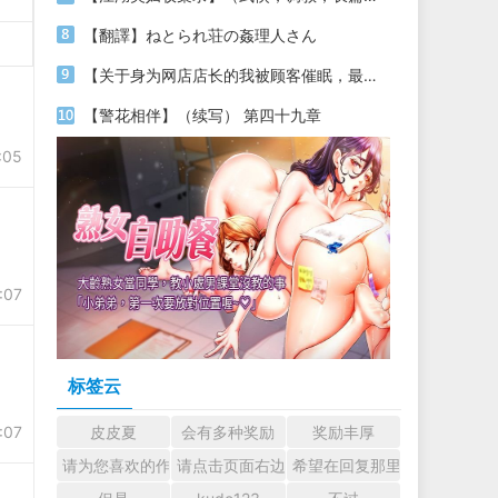
【翻譯】ねとられ荘の姦理人さん
【关于身为网店店长的我被顾客催眠，最终堕落为丝袜发情母狗这件事】（18～20）
【警花相伴】（续写） 第四十九章
:05
:07
标签云
:07
皮皮夏
会有多种奖励
奖励丰厚
请为您喜欢的作者加油吧！ 认真回复交流
请点击页面右边的小手图标支持楼主。
希望在回复那里留下您的心