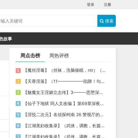
登录
注册
搜索
色故事
周点击榜
周热评榜
【魔丝淫毒】（丝袜，洗脑催眠，ntr）（24）（我不想）
【天香淫落】（11——————陷阱！勾结的警局调教（下））
【魅魔女王淫媚立志传】3———恶堕深渊的开端
【仙子下地狱 同人文改编 】第69章深夜窥淫戏 交心与交性(二)(纯爱+各种情趣玩法)
【淫悦二次元】名侦探柯南 26.警视厅的隐藏淫娃
【江湖美妇收集录】（武侠，调教，长篇）（6）（师娘篇）
【江湖美妇收集录】（武侠，调教，长篇）（13）（下山历练篇）