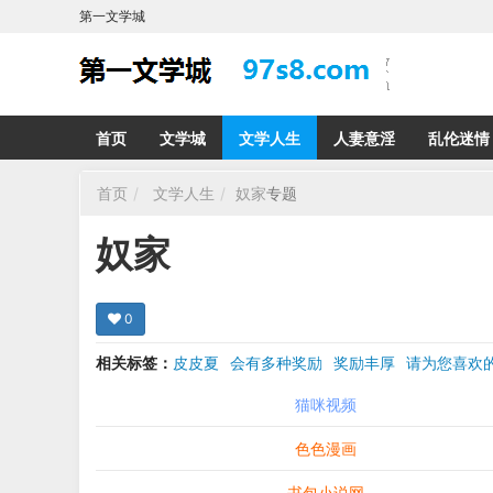
第一文学城
首页
文学城
文学人生
人妻意淫
乱伦迷情
首页
文学人生
奴家
专题
奴家
0
相关标签：
皮皮夏
会有多种奖励
奖励丰厚
请为您喜
希望在回复那里留下您的心得感受 您的留言哪怕只
猫咪视频
色色漫画
书包小说网