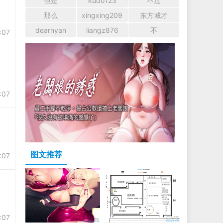
但是
kudo123
不过
那么
xingxing209
东方城才
dearnyan
liangz876
不
:07
:07
图文推荐
:07
:07