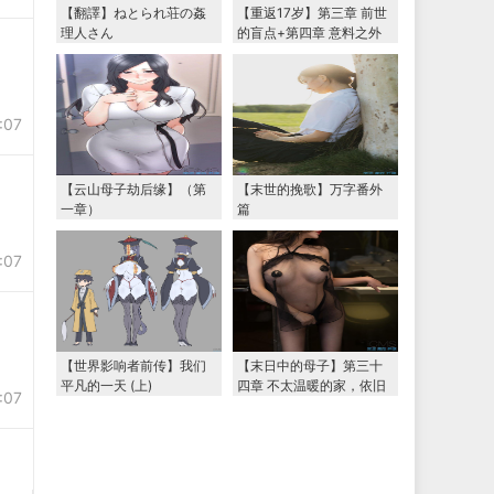
【翻譯】ねとられ荘の姦
【重返17岁】第三章 前世
理人さん
的盲点+第四章 意料之外
的相认+番外篇（本文为女
主第一视角，两万字更
新）
:07
【云山母子劫后缘】（第
【末世的挽歌】万字番外
一章）
篇
:07
【世界影响者前传】我们
【末日中的母子】第三十
平凡的一天 (上)
四章 不太温暖的家，依旧
:07
温暖的妈妈（下） 两万字
大更新