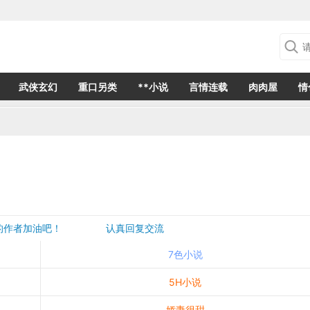
武侠玄幻
重口另类
**小说
言情连载
肉肉屋
情
欢的作者加油吧！ 认真回复交流
是一个建议都会成为作者创作的动力
7色小说
5H小说
娇妻很甜