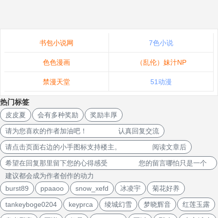
书包小说网
7色小说
色色漫画
（乱伦）妹汁NP
禁漫天堂
51动漫
热门标签
皮皮夏
会有多种奖励
奖励丰厚
请为您喜欢的作者加油吧！ 认真回复交流
请点击页面右边的小手图标支持楼主。 阅读文章后
希望在回复那里留下您的心得感受 您的留言哪怕只是一个
建议都会成为作者创作的动力
burst89
ppaaoo
snow_xefd
冰凌宇
菊花好养
tankeyboge0204
keyprca
绫城幻雪
梦晓辉音
红莲玉露