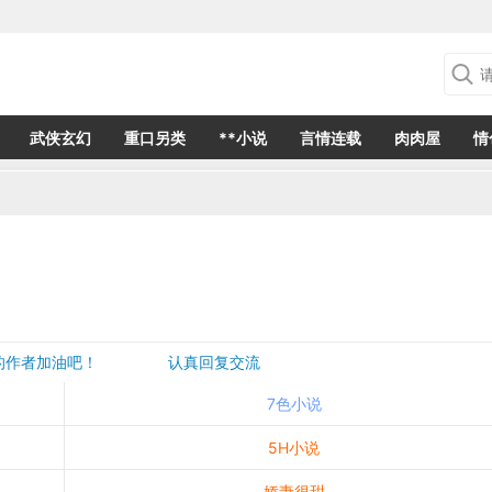
武侠玄幻
重口另类
**小说
言情连载
肉肉屋
情
欢的作者加油吧！ 认真回复交流
是一个建议都会成为作者创作的动力
7色小说
5H小说
娇妻很甜