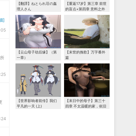
【翻譯】ねとられ荘の姦
【重返17岁】第三章 前世
理人さん
的盲点+第四章 意料之外
的相认+番外篇（本文为女
细]
主第一视角，两万字更
新）
:05
【云山母子劫后缘】（第
【末世的挽歌】万字番外
间所
一章）
篇
:25
【世界影响者前传】我们
【末日中的母子】第三十
更
平凡的一天 (上)
四章 不太温暖的家，依旧
温暖的妈妈（下） 两万字
大更新
:24