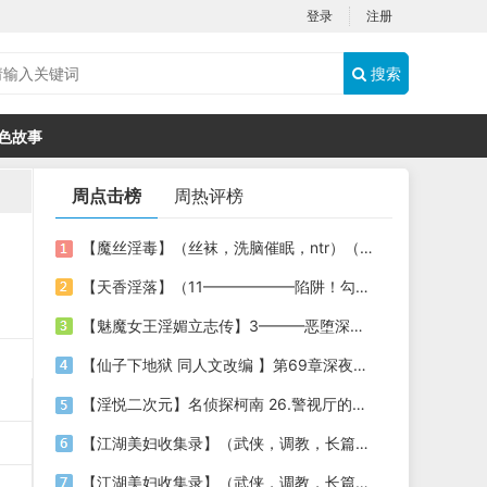
登录
注册
搜索
色故事
周点击榜
周热评榜
【魔丝淫毒】（丝袜，洗脑催眠，ntr）（24）（我不想）
【天香淫落】（11——————陷阱！勾结的警局调教（下））
【魅魔女王淫媚立志传】3———恶堕深渊的开端
【仙子下地狱 同人文改编 】第69章深夜窥淫戏 交心与交性(二)(纯爱+各种情趣玩法)
【淫悦二次元】名侦探柯南 26.警视厅的隐藏淫娃
【江湖美妇收集录】（武侠，调教，长篇）（6）（师娘篇）
【江湖美妇收集录】（武侠，调教，长篇）（13）（下山历练篇）