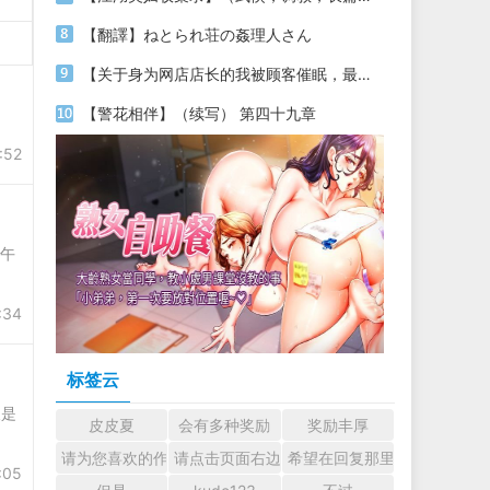
【翻譯】ねとられ荘の姦理人さん
【关于身为网店店长的我被顾客催眠，最终堕落为丝袜发情母狗这件事】（18～20）
【警花相伴】（续写） 第四十九章
:52
下午
:34
标签云
仗是
皮皮夏
会有多种奖励
奖励丰厚
请为您喜欢的作者加油吧！ 认真回复交流
请点击页面右边的小手图标支持楼主。
希望在回复那里留下您的心
:05