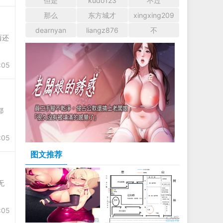
但是
kudo123
不过
那么
东方城才
xingxing209
dearnyan
liangz876
不
西还
:05
都
:05
图文推荐
无
:05