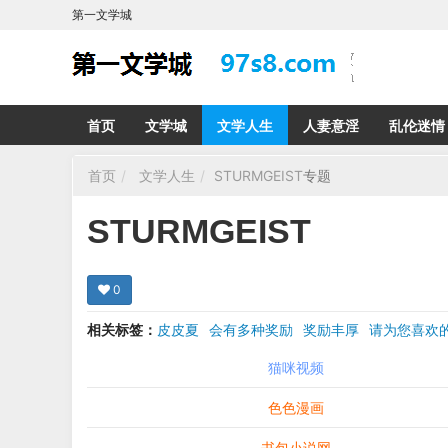
第一文学城
首页
文学城
文学人生
人妻意淫
乱伦迷情
首页
文学人生
STURMGEIST
专题
STURMGEIST
0
相关标签：
皮皮夏
会有多种奖励
奖励丰厚
请为您喜
希望在回复那里留下您的心得感受 您的留言哪怕只
猫咪视频
色色漫画
书包小说网