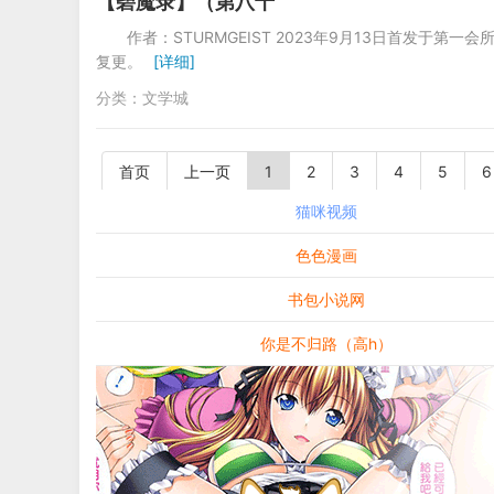
【碧魔录】（第八十
作者：STURMGEIST 2023年9月13日首发于第
复更。
[详细]
分类：
文学城
首页
上一页
1
2
3
4
5
6
猫咪视频
色色漫画
书包小说网
你是不归路（高h）