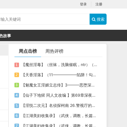
登录
注册
搜索
色故事
周点击榜
周热评榜
【魔丝淫毒】（丝袜，洗脑催眠，ntr）（24）（我不想）
【天香淫落】（11——————陷阱！勾结的警局调教（下））
【魅魔女王淫媚立志传】3———恶堕深渊的开端
【仙子下地狱 同人文改编 】第69章深夜窥淫戏 交心与交性(二)(纯爱+各种情趣玩法)
【淫悦二次元】名侦探柯南 26.警视厅的隐藏淫娃
【江湖美妇收集录】（武侠，调教，长篇）（6）（师娘篇）
【江湖美妇收集录】（武侠，调教，长篇）（13）（下山历练篇）