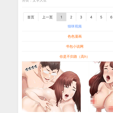
分类：
文学人生
首页
上一页
1
2
3
4
5
6
猫咪视频
色色漫画
书包小说网
你是不归路（高h）