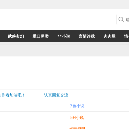
武侠玄幻
重口另类
**小说
言情连载
肉肉屋
情
欢的作者加油吧！ 认真回复交流
是一个建议都会成为作者创作的动力
7色小说
5H小说
娇妻很甜