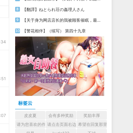
【翻譯】ねとられ荘の姦理人さん
【关于身为网店店长的我被顾客催眠，最终堕落为丝袜发情母狗这件事】（18～20）
【警花相伴】（续写） 第四十九章
:34
:51
标签云
:07
皮皮夏
会有多种奖励
奖励丰厚
请为您喜欢的作者加油吧！ 认真回复交流
请点击页面右边的小手图标支持楼主。
希望在回复那里留下您的心