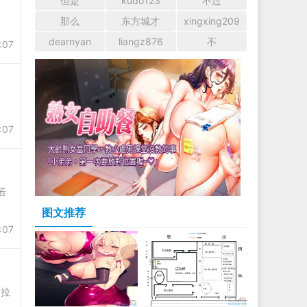
但是
kudo123
不过
那么
东方城才
xingxing209
dearnyan
liangz876
不
:07
:07
若
图文推荐
:07
边拉