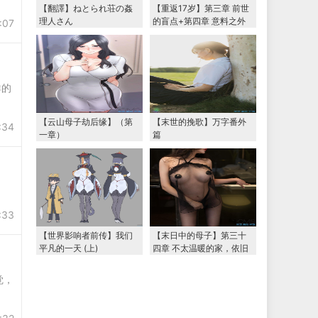
【翻譯】ねとられ荘の姦
【重返17岁】第三章 前世
理人さん
的盲点+第四章 意料之外
:07
的相认+番外篇（本文为女
主第一视角，两万字更
新）
群的
【云山母子劫后缘】（第
【末世的挽歌】万字番外
:34
一章）
篇
:33
【世界影响者前传】我们
【末日中的母子】第三十
平凡的一天 (上)
四章 不太温暖的家，依旧
温暖的妈妈（下） 两万字
大更新
觉，