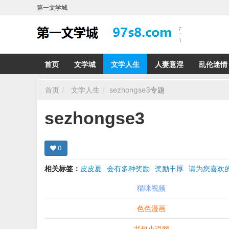
第一文学城
首页
文学城
文学人生
人妻意淫
乱伦迷情
首页
文学人生
sezhongse3
专题
sezhongse3
0
相关标签：
皮皮夏
会有多种奖励
奖励丰厚
请为您喜
希望在回复那里留下您的心得感受 您的留言哪怕只
猫咪视频
色色漫画
书包小说网