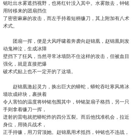
铭吐出水雾遮挡视野，也将红针没入其中。水雾散去，钟铭
用转移来的团扇挡住
了密密麻麻的攻击，而左手持着短柄镰刀，其上附加有八术
术式。
团扇一挥，便是大风呼啸着奔袭向赵锦凰，赵锦凰则发
动鬼神泣，生成冰障
壁挡下了狂风，当然寻常冰墙防不住这样的攻击，但被血目
强化，就是直接把爆
破术式贴上也不一定开的了这墙。
赵锦凰激起灵力，换出巨大的蟒蛇，蟒蛇吞吐寒风将冰
墙吹成碎块，裹挟着
令人害怕的温度将钟铭包围其中，钟铭架扇子格挡，另一只
手则拿着镰刀一挥，
迸射的雷电就把蟒蛇炸的四分五裂。而后他找准机会，拉近
身位，用骑兵战术，
正手持镰，用刀背顶她。赵锦凰用术抵挡，钟铭也不连战，