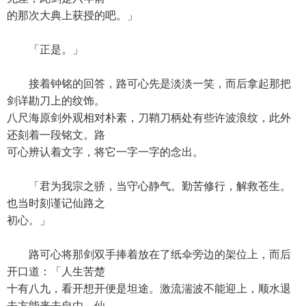
的那次大典上获授的吧。」
「正是。」
接着钟铭的回答，路可心先是淡淡一笑，而后拿起那把
剑详勘刀上的纹饰。
八尺海原剑外观相对朴素，刀鞘刀柄处有些许波浪纹，此外
还刻着一段铭文。路
可心辨认着文字，将它一字一字的念出。
「君为我宗之骄，当守心静气。勤苦修行，解救苍生。
也当时刻谨记仙路之
初心。」
路可心将那剑双手捧着放在了纸伞旁边的架位上，而后
开口道：「人生苦楚
十有八九，看开想开便是坦途。激流湍波不能迎上，顺水退
去方能来去自由。仙