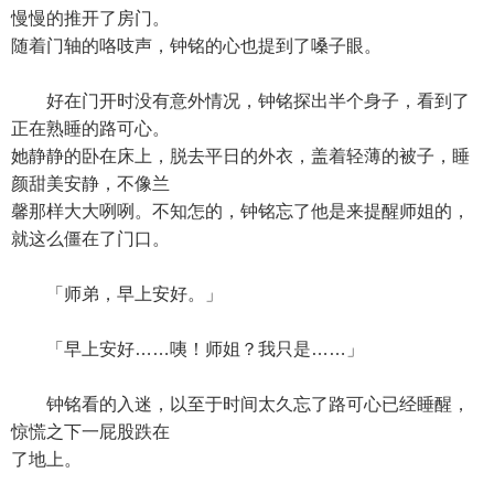
慢慢的推开了房门。
随着门轴的咯吱声，钟铭的心也提到了嗓子眼。
好在门开时没有意外情况，钟铭探出半个身子，看到了
正在熟睡的路可心。
她静静的卧在床上，脱去平日的外衣，盖着轻薄的被子，睡
颜甜美安静，不像兰
馨那样大大咧咧。不知怎的，钟铭忘了他是来提醒师姐的，
就这么僵在了门口。
「师弟，早上安好。」
「早上安好……咦！师姐？我只是……」
钟铭看的入迷，以至于时间太久忘了路可心已经睡醒，
惊慌之下一屁股跌在
了地上。