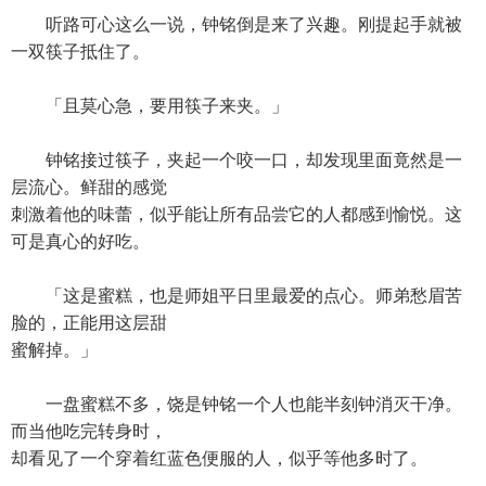
听路可心这么一说，钟铭倒是来了兴趣。刚提起手就被
一双筷子抵住了。
「且莫心急，要用筷子来夹。」
钟铭接过筷子，夹起一个咬一口，却发现里面竟然是一
层流心。鲜甜的感觉
刺激着他的味蕾，似乎能让所有品尝它的人都感到愉悦。这
可是真心的好吃。
「这是蜜糕，也是师姐平日里最爱的点心。师弟愁眉苦
脸的，正能用这层甜
蜜解掉。」
一盘蜜糕不多，饶是钟铭一个人也能半刻钟消灭干净。
而当他吃完转身时，
却看见了一个穿着红蓝色便服的人，似乎等他多时了。