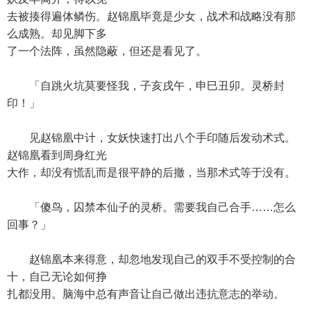
去被揍得遍体鳞伤。赵锦凰毕竟是少女，战术和战略没有那
么成熟。却见脚下多
了一个法阵，虽然隐蔽，但还是看见了。
「自跳火坑莫要怪我，子亥戌午，申巳丑卯。灵桥封
印！」
见赵锦凰中计，女妖快速打出八个手印随后发动术式。
赵锦凰看到周身红光
大作，却没有慌乱而是很平静的后撤，当那术式等于没有。
「傻鸟，囚禁本仙子的灵桥。需要我自己合手……怎么
回事？」
赵锦凰本来得意，却忽地发现自己的双手不受控制的合
十，自己无论如何挣
扎都没用。脑海中总有声音让自己做出违抗意志的举动。