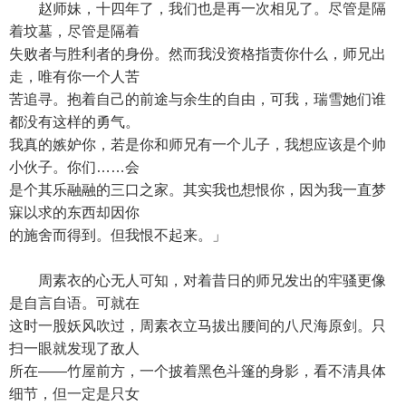
赵师妹，十四年了，我们也是再一次相见了。尽管是隔
着坟墓，尽管是隔着
失败者与胜利者的身份。然而我没资格指责你什么，师兄出
走，唯有你一个人苦
苦追寻。抱着自己的前途与余生的自由，可我，瑞雪她们谁
都没有这样的勇气。
我真的嫉妒你，若是你和师兄有一个儿子，我想应该是个帅
小伙子。你们……会
是个其乐融融的三口之家。其实我也想恨你，因为我一直梦
寐以求的东西却因你
的施舍而得到。但我恨不起来。」
周素衣的心无人可知，对着昔日的师兄发出的牢骚更像
是自言自语。可就在
这时一股妖风吹过，周素衣立马拔出腰间的八尺海原剑。只
扫一眼就发现了敌人
所在——竹屋前方，一个披着黑色斗篷的身影，看不清具体
细节，但一定是只女