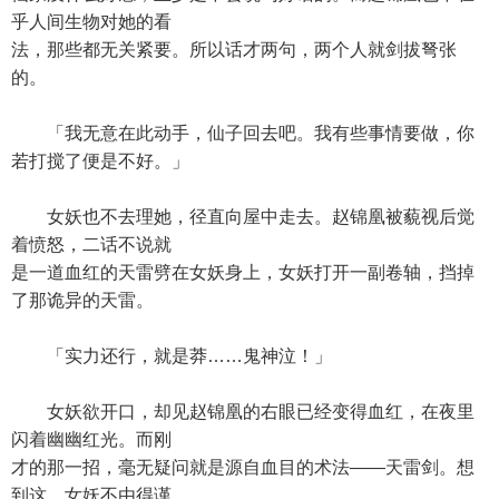
乎人间生物对她的看
法，那些都无关紧要。所以话才两句，两个人就剑拔弩张
的。
「我无意在此动手，仙子回去吧。我有些事情要做，你
若打搅了便是不好。」
女妖也不去理她，径直向屋中走去。赵锦凰被藐视后觉
着愤怒，二话不说就
是一道血红的天雷劈在女妖身上，女妖打开一副卷轴，挡掉
了那诡异的天雷。
「实力还行，就是莽……鬼神泣！」
女妖欲开口，却见赵锦凰的右眼已经变得血红，在夜里
闪着幽幽红光。而刚
才的那一招，毫无疑问就是源自血目的术法——天雷剑。想
到这，女妖不由得谨