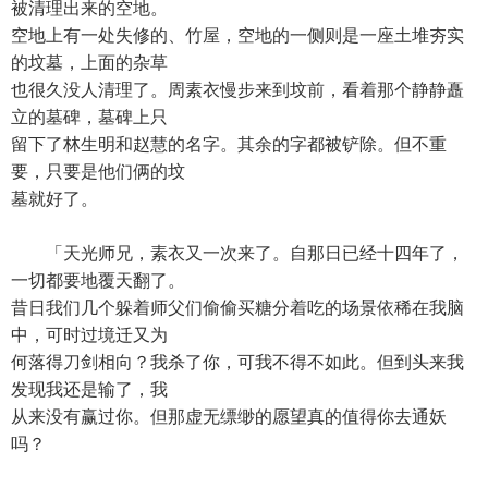
被清理出来的空地。
空地上有一处失修的、竹屋，空地的一侧则是一座土堆夯实
的坟墓，上面的杂草
也很久没人清理了。周素衣慢步来到坟前，看着那个静静矗
立的墓碑，墓碑上只
留下了林生明和赵慧的名字。其余的字都被铲除。但不重
要，只要是他们俩的坟
墓就好了。
「天光师兄，素衣又一次来了。自那日已经十四年了，
一切都要地覆天翻了。
昔日我们几个躲着师父们偷偷买糖分着吃的场景依稀在我脑
中，可时过境迁又为
何落得刀剑相向？我杀了你，可我不得不如此。但到头来我
发现我还是输了，我
从来没有赢过你。但那虚无缥缈的愿望真的值得你去通妖
吗？