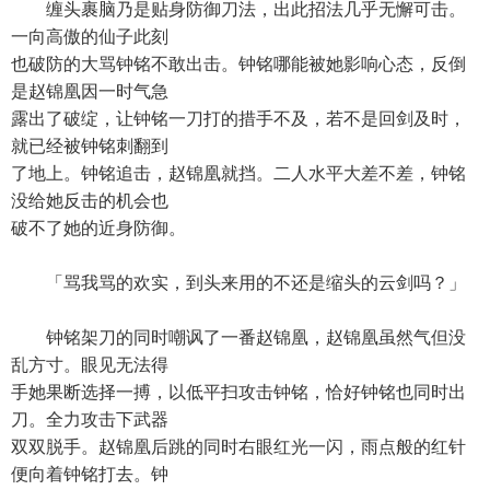
缠头裹脑乃是贴身防御刀法，出此招法几乎无懈可击。
一向高傲的仙子此刻
也破防的大骂钟铭不敢出击。钟铭哪能被她影响心态，反倒
是赵锦凰因一时气急
露出了破绽，让钟铭一刀打的措手不及，若不是回剑及时，
就已经被钟铭刺翻到
了地上。钟铭追击，赵锦凰就挡。二人水平大差不差，钟铭
没给她反击的机会也
破不了她的近身防御。
「骂我骂的欢实，到头来用的不还是缩头的云剑吗？」
钟铭架刀的同时嘲讽了一番赵锦凰，赵锦凰虽然气但没
乱方寸。眼见无法得
手她果断选择一搏，以低平扫攻击钟铭，恰好钟铭也同时出
刀。全力攻击下武器
双双脱手。赵锦凰后跳的同时右眼红光一闪，雨点般的红针
便向着钟铭打去。钟