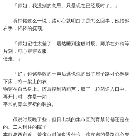
「师姐，我没别的意思。只是现在已经辰时了。」
听钟铭这么一说，路可心就明白了是怎么回事，她抬起
右手，轻轻的抚额。
「师姐记性太差了，居然睡到这般时辰。师弟在外稍等
片刻，可心穿穿衣服
便走。」
「好」钟铭恭敬的一声后逃也似的出了屋子路可心翻身
下床，将一架上的衣
物穿在自己身上。随后摸到药葫芦，取了一粒药送入口中。
再开门时，亦是一如
平常的青伞罗裙的装扮。
虽说时辰晚了些，但日出城的集市直到宵禁前都还是在
的。二人租住的院子
本就离西市近，差这点时间也没什么。这次邀约是路可心先