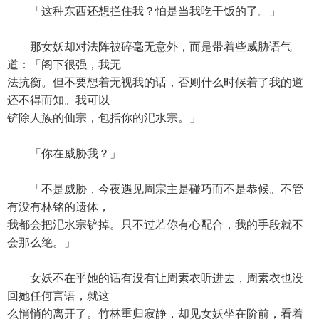
「这种东西还想拦住我？怕是当我吃干饭的了。」
那女妖却对法阵被碎毫无意外，而是带着些威胁语气
道：「阁下很强，我无
法抗衡。但不要想着无视我的话，否则什么时候着了我的道
还不得而知。我可以
铲除人族的仙宗，包括你的汜水宗。」
「你在威胁我？」
「不是威胁，今夜遇见周宗主是碰巧而不是恭候。不管
有没有林铭的遗体，
我都会把汜水宗铲掉。只不过若你有心配合，我的手段就不
会那么绝。」
女妖不在乎她的话有没有让周素衣听进去，周素衣也没
回她任何言语，就这
么悄悄的离开了。竹林重归寂静，却见女妖坐在阶前，看着