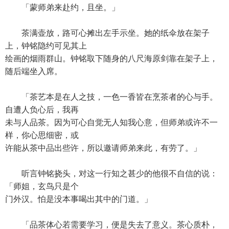
「蒙师弟来赴约，且坐。」
茶满壶放，路可心摊出左手示坐。她的纸伞放在架子
上，钟铭隐约可见其上
绘画的烟雨群山。钟铭取下随身的八尺海原剑靠在架子上，
随后端坐入席。
「茶艺本是在人之技，一色一香皆在烹茶者的心与手。
自遭人负心后，我再
未与人品茶。因为可心自觉无人知我心意，但师弟或许不一
样，你心思细密，或
许能从茶中品出些许，所以邀请师弟来此，有劳了。」
听言钟铭挠头，对这一行知之甚少的他很不自信的说：
「师姐，玄鸟只是个
门外汉。怕是没本事喝出其中的门道。」
「品茶体心若需要学习，便是失去了意义。茶心质朴，