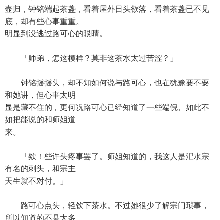
壶归，钟铭端起茶盏，看着屋外日头欲落，看着茶盏已不见
底，却有些心事重重。
明显到没逃过路可心的眼睛。
「师弟，怎这模样？莫非这茶水太过苦涩？」
钟铭摇摇头，却不知如何说与路可心，也在犹豫要不要
和她讲，但心事太明
显是藏不住的，更何况路可心已经知道了一些端倪。如此不
如把能说的和师姐道
来。
「欸！些许头疼事罢了。师姐知道的，我这人是汜水宗
有名的刺头，和宗主
天生就不对付。」
路可心点头，轻饮下茶水。不过她很少了解宗门琐事，
所以知道的不是太多。