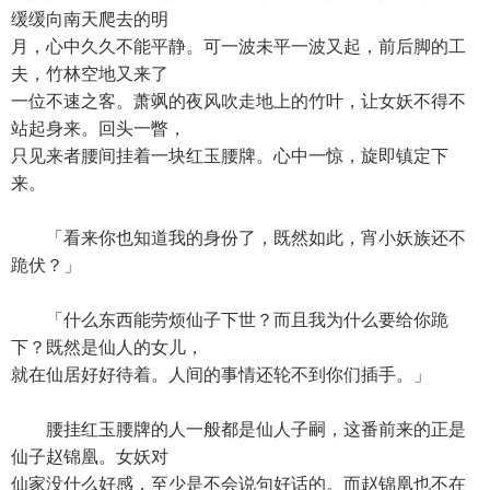
缓缓向南天爬去的明
月，心中久久不能平静。可一波未平一波又起，前后脚的工
夫，竹林空地又来了
一位不速之客。萧飒的夜风吹走地上的竹叶，让女妖不得不
站起身来。回头一瞥，
只见来者腰间挂着一块红玉腰牌。心中一惊，旋即镇定下
来。
「看来你也知道我的身份了，既然如此，宵小妖族还不
跪伏？」
「什么东西能劳烦仙子下世？而且我为什么要给你跪
下？既然是仙人的女儿，
就在仙居好好待着。人间的事情还轮不到你们插手。」
腰挂红玉腰牌的人一般都是仙人子嗣，这番前来的正是
仙子赵锦凰。女妖对
仙家没什么好感，至少是不会说句好话的。而赵锦凰也不在