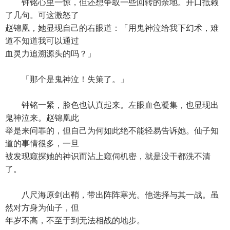
钟铭心里一惊，但还想争取一些回转的余地。开口抵赖
了几句。可这激怒了
赵锦凰，她显现自己的右眼道：「用鬼神泣给我下幻术，难
道不知道我可以通过
血灵力追溯源头的吗？」
「那个是鬼神泣！失策了。」
钟铭一紧，脸色也认真起来。左眼血色凝集，也显现出
鬼神泣来。赵锦凰此
举是来问罪的，但自己为何如此绝不能轻易告诉她。仙子知
道的事情很多，一旦
被发现窥探她的神识而沾上窥伺机密，就是没干都洗不清
了。
八尺海原剑出鞘，带出阵阵寒光。他选择与其一战。虽
然对方身为仙子，但
年岁不高，不至于到无法相战的地步。