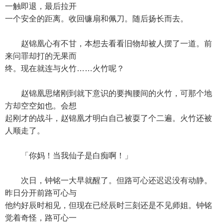
一触即退，最后拉开
一个安全的距离。收回镰扇和佩刀。随后扬长而去。
赵锦凰心有不甘，本想去看看旧物却被人摆了一道。前
来问罪却打的无果而
终。现在就连与火竹……火竹呢？
赵锦凰思绪刚到就下意识的要掏腰间的火竹，可那个地
方却空空如也。会想
起刚才的战斗，赵锦凰才明白自己被耍了个二遍。火竹还被
人顺走了。
「你妈！当我仙子是白痴啊！」
次日，钟铭一大早就醒了。但路可心还迟迟没有动静。
昨日分开前路可心与
他约好辰时相见，但现在已经辰时三刻还是不见师姐。钟铭
觉着奇怪，路可心一