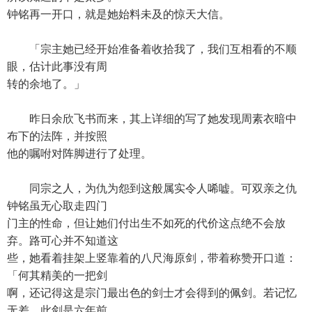
钟铭再一开口，就是她始料未及的惊天大信。
「宗主她已经开始准备着收拾我了，我们互相看的不顺
眼，估计此事没有周
转的余地了。」
昨日余欣飞书而来，其上详细的写了她发现周素衣暗中
布下的法阵，并按照
他的嘱咐对阵脚进行了处理。
同宗之人，为仇为怨到这般属实令人唏嘘。可双亲之仇
钟铭虽无心取走四门
门主的性命，但让她们付出生不如死的代价这点绝不会放
弃。路可心并不知道这
些，她看着挂架上竖靠着的八尺海原剑，带着称赞开口道：
「何其精美的一把剑
啊，还记得这是宗门最出色的剑士才会得到的佩剑。若记忆
无差，此剑是六年前