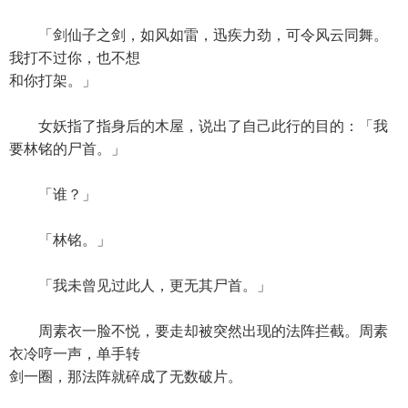
「剑仙子之剑，如风如雷，迅疾力劲，可令风云同舞。
我打不过你，也不想
和你打架。」
女妖指了指身后的木屋，说出了自己此行的目的：「我
要林铭的尸首。」
「谁？」
「林铭。」
「我未曾见过此人，更无其尸首。」
周素衣一脸不悦，要走却被突然出现的法阵拦截。周素
衣冷哼一声，单手转
剑一圈，那法阵就碎成了无数破片。