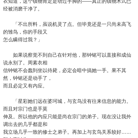
衣知道，这个镇物肯定是动过手脚的——真正的镇物术式已
经被消磨干净了。
「不出所料，虽说机灵了点。但毕竟还是一只尚未高飞
的雏鸟，你的手段又
怎么瞒得过我？」
如果说察觉不到自己在针对他，那钟铭可以直接和成仙
说永别了。周素衣相
信钟铭不会蠢到坐以待毙，必定会暗中搞她一手。果不其
然，钟铭还是动手了，
而且必定又有内应。
「星彩她们远在婆珂城，与玄鸟没有往来信息的能力。
而且对宗门也是手莫
伸及。所以他的内应只能是尚在宗门的弟子。现在没让我外
调出去的几乎都是和
我立场几乎一致的修士之弟子。再加上与玄鸟关系较好……