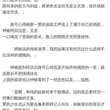
路何来的权力与利益，师弟舍去这些无妄之灾源，或许就能
诸念空灵。」
路可心用她那一贯的温甜之声送上了属于自己的劝慰，
钟铭闭目沉思，又是
一口喝光了里面的茶水。脸上的阴雨并无明显好转。
「师姐说的很有道理，我想如果没有经历过什么是得不
出这样的感慨的。」
钟铭提到经历后路可心却也是不知作何感想的一笑，就
连那从不把情绪挂在
上面的面容也让钟铭看到了一丝悲伤以及……愠怒。
「是啊，单纯的姑娘何来千般慨叹。说到底总要经历一
些事打醒她的天真。
爱的少女总认为爱会像美那样让人向往，却被道侣伤害后才