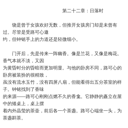
第二十二章：日落时
饶是曾于女孩欢好无数，但推开女孩房门却是未曾有
过。尽管是受路可心邀
约，但钟铭手上的力道还是轻微细小。
门开后，先是传来一阵幽香。像是兰花，又像是梅花。
香气本就不淡，又因
为黄昏时分的昏暗而更加明显。与他的卧房不同，路可心的
卧房被装扮的很精致，
虽没有流水玉竹，没有四屏八扇，但能看得出五分茶室的样
子。钟铭找到了香味
的来源——路可心刚刚点燃不久的香龛。它静静的矗立在屋
中的矮桌上，桌上摆
着内外晶莹的茶壶，前后各一个茶盏。路可心端坐一头，为
茶盏斟茶。