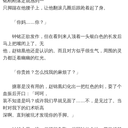
铭刚刚落定就感到一
只脚踹在他腰子上，让他翻滚几圈后踉跄着起了身。
「你妈……你？」
钟铭正欲发作，但在看到来人顶着一头银白色的长发后
马上把嘴闭上了。无
他，赵锦凰他还是认识的。而且对方似乎很生气，周围的灵
力都泛着幽幽的红光。
「你贵姓？怎么找我的麻烦了？」
搪塞是没有用的，赵锦凰幻化出一把红色的剑，耍了个
血振后开口：「呵呵，
装不知道是吗？或许我们早就见面了……不，是见过了。当
时对我下的幻术听高
深啊。直到被坑才发现你的手脚。」