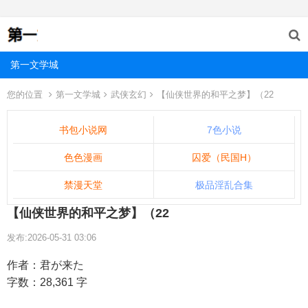
第一文学城
您的位置
第一文学城
武侠玄幻
【仙侠世界的和平之梦】（22
书包小说网
7色小说
色色漫画
囚爱（民国H）
禁漫天堂
极品淫乱合集
【仙侠世界的和平之梦】（22
发布:2026-05-31 03:06
作者：君が来た
字数：28,361 字