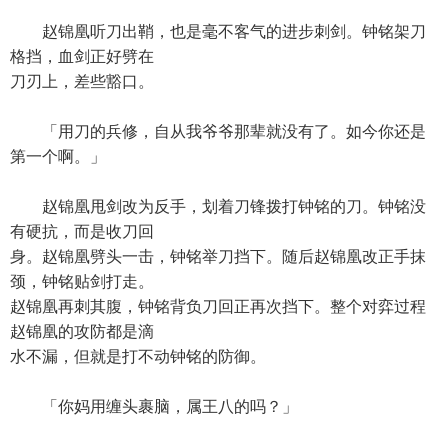
赵锦凰听刀出鞘，也是毫不客气的进步刺剑。钟铭架刀
格挡，血剑正好劈在
刀刃上，差些豁口。
「用刀的兵修，自从我爷爷那辈就没有了。如今你还是
第一个啊。」
赵锦凰甩剑改为反手，划着刀锋拨打钟铭的刀。钟铭没
有硬抗，而是收刀回
身。赵锦凰劈头一击，钟铭举刀挡下。随后赵锦凰改正手抹
颈，钟铭贴剑打走。
赵锦凰再刺其腹，钟铭背负刀回正再次挡下。整个对弈过程
赵锦凰的攻防都是滴
水不漏，但就是打不动钟铭的防御。
「你妈用缠头裹脑，属王八的吗？」