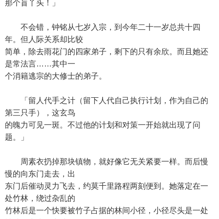
那个盲丫头！」
不会错，钟铭从七岁入宗，到今年二十一岁总共十四
年。但人际关系却比较
简单，除去雨花门的四家弟子，剩下的只有余欣。而且她还
是常法言……其中一
个消籍逃宗的大修士的弟子。
「留人代手之计（留下人代自己执行计划，作为自己的
第三只手），这玄鸟
的魄力可见一斑。不过他的计划和对策一开始就出现了问
题。」
周素衣扔掉那块镇物，就好像它无关紧要一样。而后慢
慢的向东门走去，出
东门后催动灵力飞去，约莫千里路程两刻便到。她落定在一
处竹林，绕过杂乱的
竹林后是一个快要被竹子占据的林间小径，小径尽头是一处