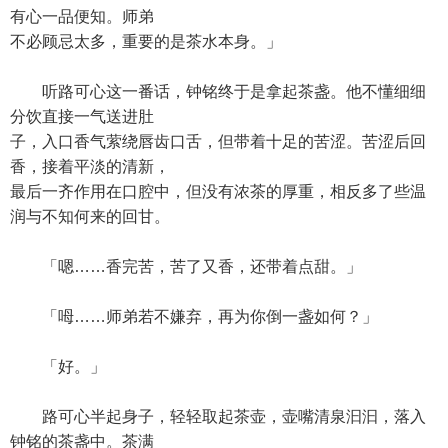
有心一品便知。师弟
不必顾忌太多，重要的是茶水本身。」
听路可心这一番话，钟铭终于是拿起茶盏。他不懂细细
分饮直接一气送进肚
子，入口香气萦绕唇齿口舌，但带着十足的苦涩。苦涩后回
香，接着平淡的清新，
最后一齐作用在口腔中，但没有浓茶的厚重，相反多了些温
润与不知何来的回甘。
「嗯……香完苦，苦了又香，还带着点甜。」
「呣……师弟若不嫌弃，再为你倒一盏如何？」
「好。」
路可心半起身子，轻轻取起茶壶，壶嘴清泉汩汩，落入
钟铭的茶盏中。茶满