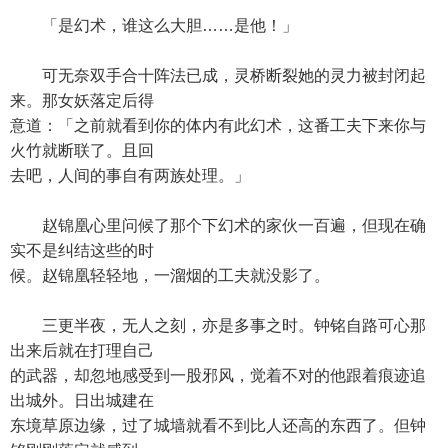
「是幻术，谁这么大胆……是他！」
可无奈双手合十阵法已成，灵桥断裂她的灵力被封闭起
来。那女妖落定后得
意道：「之前就看到你的体内有此幻术，这番工夫下来你与
火竹就断联了。且回
去吧，人间的事自有两族处理。」
赵锦凰心里问候了那个下幻术的家伙一百遍，但现在确
实不是纠结这些的时
候。赵锦凰轻轻地，一溜烟的工夫就没影了。
三更半夜，无人之刻，亦是多事之时。钟铭自路可心那
出来后就在打理自己
的武器，却忽地感受到一股邪风，觉着不对的他跟着痕迹追
出城外。日出城建在
东境草原边缘，过了城墙就看不到比人还高的东西了。但钟