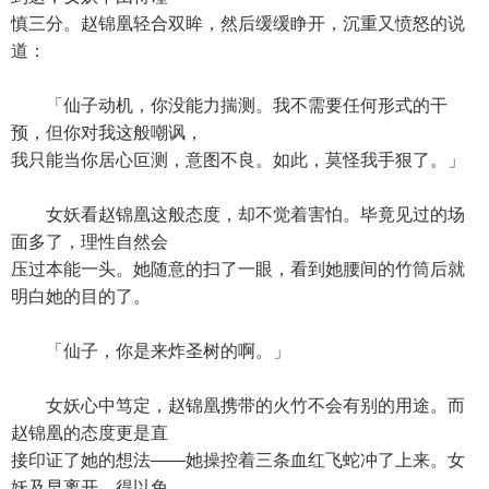
慎三分。赵锦凰轻合双眸，然后缓缓睁开，沉重又愤怒的说
道：
「仙子动机，你没能力揣测。我不需要任何形式的干
预，但你对我这般嘲讽，
我只能当你居心叵测，意图不良。如此，莫怪我手狠了。」
女妖看赵锦凰这般态度，却不觉着害怕。毕竟见过的场
面多了，理性自然会
压过本能一头。她随意的扫了一眼，看到她腰间的竹筒后就
明白她的目的了。
「仙子，你是来炸圣树的啊。」
女妖心中笃定，赵锦凰携带的火竹不会有别的用途。而
赵锦凰的态度更是直
接印证了她的想法——她操控着三条血红飞蛇冲了上来。女
妖及早离开，得以免