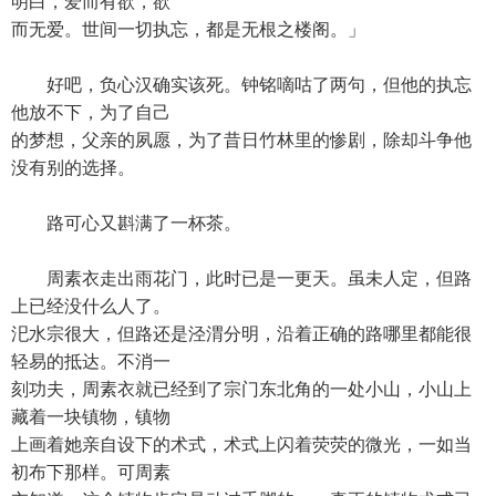
明白，爱而有欲，欲
而无爱。世间一切执忘，都是无根之楼阁。」
好吧，负心汉确实该死。钟铭嘀咕了两句，但他的执忘
他放不下，为了自己
的梦想，父亲的夙愿，为了昔日竹林里的惨剧，除却斗争他
没有别的选择。
路可心又斟满了一杯茶。
周素衣走出雨花门，此时已是一更天。虽未人定，但路
上已经没什么人了。
汜水宗很大，但路还是泾渭分明，沿着正确的路哪里都能很
轻易的抵达。不消一
刻功夫，周素衣就已经到了宗门东北角的一处小山，小山上
藏着一块镇物，镇物
上画着她亲自设下的术式，术式上闪着荧荧的微光，一如当
初布下那样。可周素