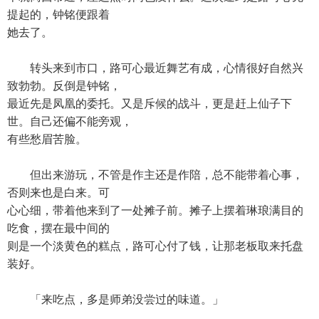
提起的，钟铭便跟着
她去了。
转头来到市口，路可心最近舞艺有成，心情很好自然兴
致勃勃。反倒是钟铭，
最近先是凤凰的委托。又是斥候的战斗，更是赶上仙子下
世。自己还偏不能旁观，
有些愁眉苦脸。
但出来游玩，不管是作主还是作陪，总不能带着心事，
否则来也是白来。可
心心细，带着他来到了一处摊子前。摊子上摆着琳琅满目的
吃食，摆在最中间的
则是一个淡黄色的糕点，路可心付了钱，让那老板取来托盘
装好。
「来吃点，多是师弟没尝过的味道。」