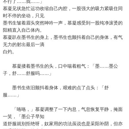
不行了……我……」
慕凝见状急忙运功收缩自己内腔，一股强大的吸力紧吸住同
时不停的坐动，只见
墨书生皱着眉头突然呻吟一声，慕凝感受到一股纯净滚烫的
阳精直入自己体内。
慕凝趴在墨书生的身上，墨书生也颤抖着自己的身体，有气
无力的射出最后一滴
白灼。
慕凝搂着墨书生的头，口中喘着粗气：「墨……墨公
子，舒……舒服吗……」
墨书生依旧颤抖着身体，艰难的点了点头：「舒
服……」
「咯咯，」慕凝调整了一下内息，气息恢复平静，掩面
一笑，「墨公子早知
道舒服就别拒绝呀，奴家用的功法虽说也是采阳补阴，但亦