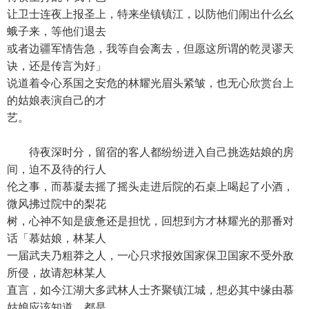
让卫士连夜上报圣上，特来坐镇镇江，以防他们闹出什么幺
蛾子来，等他们退去
或者边疆军情告急，我等自会离去，但愿这所谓的乾灵谬天
诀，还是传言为好」
说道着令心系国之安危的林耀光眉头紧皱，也无心欣赏台上
的姑娘表演自己的才
艺。
待夜深时分，留宿的客人都纷纷进入自己挑选姑娘的房
间，迫不及待的行人
伦之事，而慕凝去摇了摇头走进后院的石桌上喝起了小酒，
微风拂过院中的梨花
树，心神不知是疲惫还是担忧，回想到方才林耀光的那番对
话「慕姑娘，林某人
一届武夫乃粗莽之人，一心只求报效国家保卫国家不受外敌
所侵，故请恕林某人
直言，如今江湖大多武林人士齐聚镇江城，想必其中缘由慕
姑娘应该知道，都是