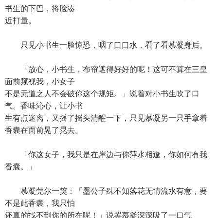
书生的下巴，将脸凑
近打量。
只见小书生一脸惊恐，咽了口口水，看了看慕凝身后。
「放心，小书生，布帘遮得好好的呢！这可不算在三皇
面前窥视我，小女子
不是无道之人不会破你这个规矩。」说着对小书生吹了口
气。香味沁心，让小书
生有点迷离，又摇了摇头清醒一下，只见慕凝另一只手拿着
香囊在面前晃了晃去。
「你这女子，我只是在岸边与你萍水相逢，你如何有我
香囊。」
慕凝莞尔一笑：「墨公子殊不知落花无情流水有意，要
不是此香囊，我只怕
还真的找不到你的所在呢！」说罢慕凝深深吸了一口气