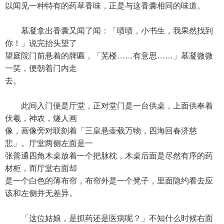
以闻见一种特有的药草香味，正是与这香囊相同的味道。
慕凝拿出香囊又闻了闻：「啧啧，小书生，我果然找到
你！」说完抬头望了
望庭院门前悬着的牌匾，「芜楼……有意思……」慕凝微微
一笑，便朝着门内走
去。
此间入门便是厅堂，正对堂门是一台供桌，上面供奉着
伏羲，神农，燧人画
像，画像旁对联刻着「三皇悬壶载万物，四海回春济慈
悲」。厅堂两侧左面是一
张普通四角木桌放着一个把脉枕，木桌后面是尽然有序的药
材柜，而厅堂右面却
是一个白色的薄布帘，布帘外是一个凳子，里面隐约看去应
该和左侧并无差异。
「这位姑娘，是抓药还是医病呢？」不知什么时候右面