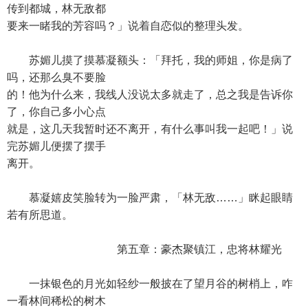
传到都城，林无敌都
要来一睹我的芳容吗？」说着自恋似的整理头发。
苏媚儿摸了摸慕凝额头：「拜托，我的师姐，你是病了
吗，还那么臭不要脸
的！他为什么来，我线人没说太多就走了，总之我是告诉你
了，你自己多小心点
就是，这几天我暂时还不离开，有什么事叫我一起吧！」说
完苏媚儿便摆了摆手
离开。
慕凝嬉皮笑脸转为一脸严肃，「林无敌……」眯起眼睛
若有所思道。
第五章：豪杰聚镇江，忠将林耀光
一抹银色的月光如轻纱一般披在了望月谷的树梢上，咋
一看林间稀松的树木