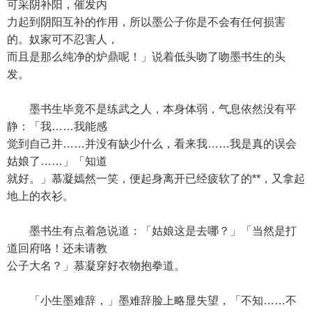
可采阴补阳，催发内
力起到阴阳互补的作用，所以墨公子你是不会有任何损害
的。奴家可不忍害人，
而且是那么纯净的炉鼎呢！」说着低头吻了吻墨书生的头
发。
墨书生毕竟不是练武之人，本身体弱，气息依然没有平
静：「我……我能感
觉到自己并……并没有缺少什么，看来我……我是真的误会
姑娘了……」「知道
就好。」慕凝嫣然一笑，便起身离开已经疲软了的**，又拿起
地上的衣衫。
墨书生有点着急说道：「姑娘这是去哪？」「当然是打
道回府咯！还未请教
公子大名？」慕凝穿好衣物抱拳道。
「小生墨难辞，」墨难辞脸上略显失望，「不知……不