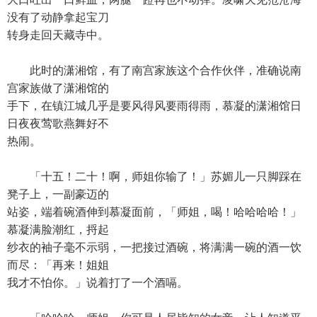
没有了动静拿起宝刀
转身走回天藏寺中。
此时的潇湘馆，有了南宫家族这个合作伙伴，准确说南
宫家族做了潇湘馆的
手下，在镇江城几乎是要风得风要雨得雨，慕凝的潇湘馆日
日夜夜莺歌燕舞好不
热闹。
「十五！二十！啊，师姐你输了！」苏媚儿一只脚踩在
凳子上，一副豪迈的
站姿，端着碗酒伸到慕凝面前，「师姐，喝！哈哈哈哈！」
慕凝满脸潮红，捋起
纱衣的袖子毫不示弱，一把接过酒碗，将满满一碗的酒一饮
而尽：「再来！姐姐
我才不怕你。」说着打了一个酒嗝。