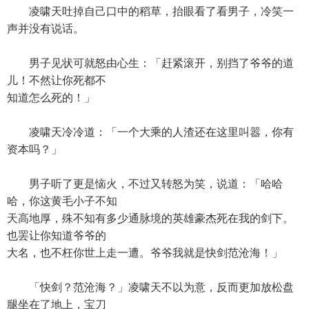
凌啸天吐掉自己口中的稻草，抬眼看了看男子，冷笑一
声并没有说话。
男子见状可就怒由心生：「赶紧滚开，别挡了爷爷的道
儿！不然让你死都不
知道怎么死的！」
凌啸天冷冷道：「一个大乘的人渣还在这里叫嚣，你有
资本吗？」
男子听了更是恼火，不过又转怒为笑，说道：「哈哈
哈，你这黄毛小子不知
天高地厚，殊不知有多少通脉境的英雄豪杰死在我的剑下。
也罢让你知道爷爷的
大名，也不枉你世上走一遭。爷爷我就是快剑范沧海！」
「快剑？范沧海？」凌啸天不以为意，反而更加放松盘
腿坐在了地上，宝刀