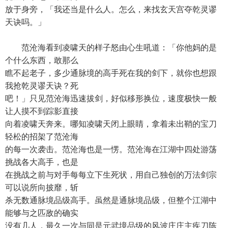
放于身旁，「我还当是什么人。怎么，来找玄天宫夺乾灵谬
天诀吗。」
范沧海看到凌啸天的样子怒由心生吼道：「你他妈的是
个什么东西，敢那么
瞧不起老子，多少通脉境的高手死在我的剑下，就你也想跟
我抢乾灵谬天诀？死
吧！」只见范沧海迅速拔剑，好似移形换位，速度极快一般
让人摸不到踪影直接
向着凌啸天奔来。哪知凌啸天闭上眼睛，拿着未出鞘的宝刀
轻松的招架了范沧海
的每一次袭击。范沧海也是一愣。范沧海在江湖中四处游荡
挑战各大高手，也是
在挑战之前与对手每每立下生死状，用自己独创的万法剑宗
可以说所向披靡，斩
杀无数通脉境品级高手。虽然是通脉境品级，但整个江湖中
能够与之匹敌的确实
没有几人，最久一次与同是元武境品级的风波庄庄主疾刀陈