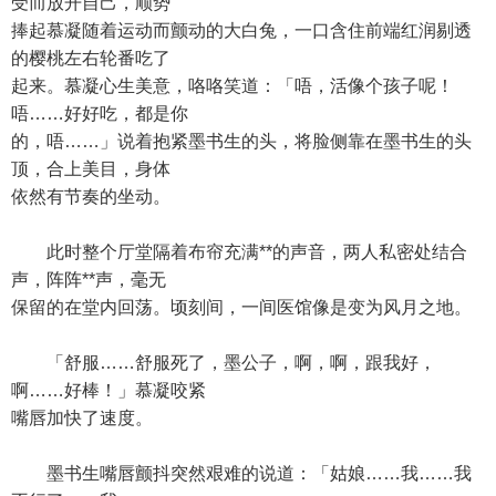
受而放开自己，顺势
捧起慕凝随着运动而颤动的大白兔，一口含住前端红润剔透
的樱桃左右轮番吃了
起来。慕凝心生美意，咯咯笑道：「唔，活像个孩子呢！
唔……好好吃，都是你
的，唔……」说着抱紧墨书生的头，将脸侧靠在墨书生的头
顶，合上美目，身体
依然有节奏的坐动。
此时整个厅堂隔着布帘充满**的声音，两人私密处结合
声，阵阵**声，毫无
保留的在堂内回荡。顷刻间，一间医馆像是变为风月之地。
「舒服……舒服死了，墨公子，啊，啊，跟我好，
啊……好棒！」慕凝咬紧
嘴唇加快了速度。
墨书生嘴唇颤抖突然艰难的说道：「姑娘……我……我