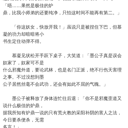
「唔……果然是极佳的炉
鼎，比我小师弟的还要纯净，只怕这时间不能再有第二。」
「你这妖女，快放开我！」虽说只是被捏住下巴，但慕
凝的功力却暗暗将小
书生定住动弹不得。
慕凝见状松开手跃下桌子，大笑道：「墨公子真是误会
奴家了，奴家可不是
什么邪魔外道，要论武林，也是名门正派，绝不行伤天害理
之事。不过没想到墨
公子居然丝毫不会武功，还会有如此不屈的气魄。」
墨公子被释放了身体连忙往后退：「你不是邪魔歪道又
说什么极佳的炉鼎，
据我所知有炉鼎一说的只有荒火教的采阳补阴的害人之法，
今日要杀便杀，无需
多言！」