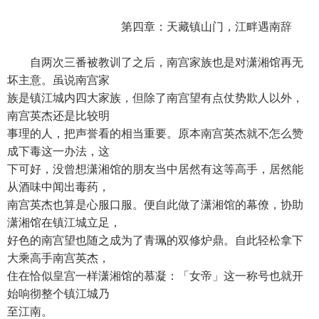
第四章：天藏镇山门，江畔遇南辞
自两次三番被教训了之后，南宫家族也是对潇湘馆再无
坏主意。虽说南宫家
族是镇江城内四大家族，但除了南宫望有点仗势欺人以外，
南宫英杰还是比较明
事理的人，把声誉看的相当重要。原本南宫英杰就不怎么赞
成下毒这一办法，这
下可好，没曾想潇湘馆的朋友当中居然有这等高手，居然能
从酒味中闻出毒药，
南宫英杰也算是心服口服。便自此做了潇湘馆的幕僚，协助
潇湘馆在镇江城立足，
好色的南宫望也随之成为了青珮的双修炉鼎。自此轻松拿下
大乘高手南宫英杰，
住在恰似皇宫一样潇湘馆的慕凝：「女帝」这一称号也就开
始响彻整个镇江城乃
至江南。