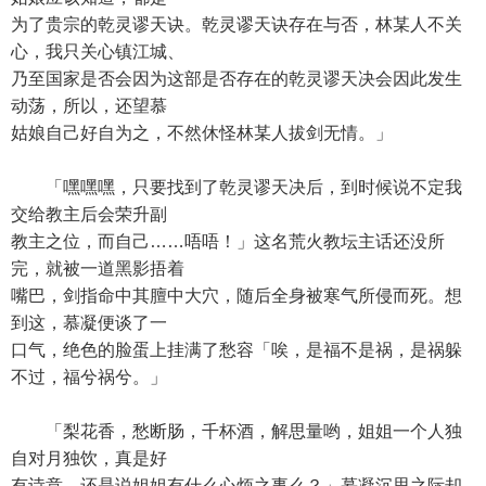
为了贵宗的乾灵谬天诀。乾灵谬天诀存在与否，林某人不关
心，我只关心镇江城、
乃至国家是否会因为这部是否存在的乾灵谬天决会因此发生
动荡，所以，还望慕
姑娘自己好自为之，不然休怪林某人拔剑无情。」
「嘿嘿嘿，只要找到了乾灵谬天决后，到时候说不定我
交给教主后会荣升副
教主之位，而自己……唔唔！」这名荒火教坛主话还没所
完，就被一道黑影捂着
嘴巴，剑指命中其膻中大穴，随后全身被寒气所侵而死。想
到这，慕凝便谈了一
口气，绝色的脸蛋上挂满了愁容「唉，是福不是祸，是祸躲
不过，福兮祸兮。」
「梨花香，愁断肠，千杯酒，解思量哟，姐姐一个人独
自对月独饮，真是好
有诗意，还是说姐姐有什么心烦之事么？」慕凝沉思之际却