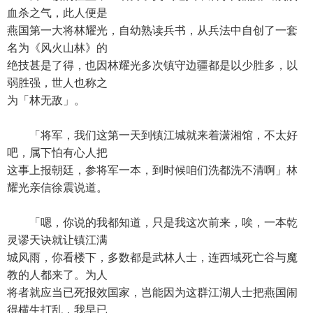
血杀之气，此人便是
燕国第一大将林耀光，自幼熟读兵书，从兵法中自创了一套
名为《风火山林》的
绝技甚是了得，也因林耀光多次镇守边疆都是以少胜多，以
弱胜强，世人也称之
为「林无敌」。
「将军，我们这第一天到镇江城就来着潇湘馆，不太好
吧，属下怕有心人把
这事上报朝廷，参将军一本，到时候咱们洗都洗不清啊」林
耀光亲信徐震说道。
「嗯，你说的我都知道，只是我这次前来，唉，一本乾
灵谬天诀就让镇江满
城风雨，你看楼下，多数都是武林人士，连西域死亡谷与魔
教的人都来了。为人
将者就应当已死报效国家，岂能因为这群江湖人士把燕国闹
得横生打乱，我早已