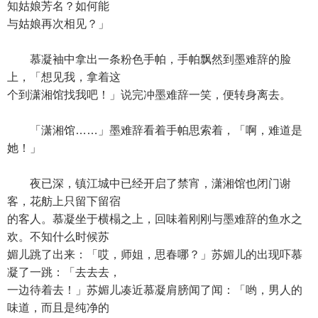
知姑娘芳名？如何能
与姑娘再次相见？」
慕凝袖中拿出一条粉色手帕，手帕飘然到墨难辞的脸
上，「想见我，拿着这
个到潇湘馆找我吧！」说完冲墨难辞一笑，便转身离去。
「潇湘馆……」墨难辞看着手帕思索着，「啊，难道是
她！」
夜已深，镇江城中已经开启了禁宵，潇湘馆也闭门谢
客，花舫上只留下留宿
的客人。慕凝坐于横榻之上，回味着刚刚与墨难辞的鱼水之
欢。不知什么时候苏
媚儿跳了出来：「哎，师姐，思春哪？」苏媚儿的出现吓慕
凝了一跳：「去去去，
一边待着去！」苏媚儿凑近慕凝肩膀闻了闻：「哟，男人的
味道，而且是纯净的