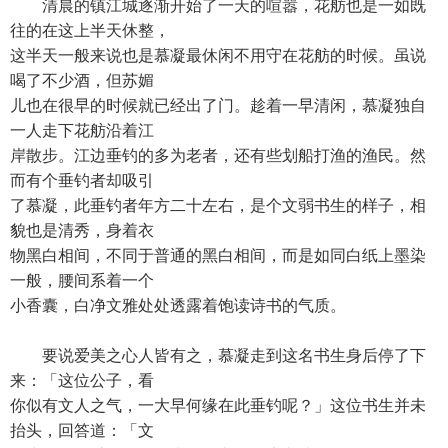
清晨的镇江城逐渐开始了一天的喧嚣，花舫也是一如既
往的在这上半天休整，
这半天一般来说也是慕凝最休闲不用守在花舫的时候。虽说
喝了不少酒，但苏媚
儿也在很早的时候就已经出了门。趁着一早清闲，慕凝独自
一人走下花舫沿着江
岸散步。江边垂钓的多为老者，还有些划船打渔的渔民。然
而有个垂钓者却吸引
了慕凝，此垂钓者年方二十左右，是个文弱书生的样子，相
貌也是清秀，身着衣
物黑白相间，不同于普通的黑白相间，而是如同白纸上墨染
一般，腰间系着一个
小香囊，白净文雅处处透露着饱读诗书的气质。
要说爱美之心人皆有之，慕凝走到这名书生身后停了下
来：「这位公子，看
你似有文人之气，一大早何缘在此垂钓呢？」这位书生并未
抬头，回答道：「文