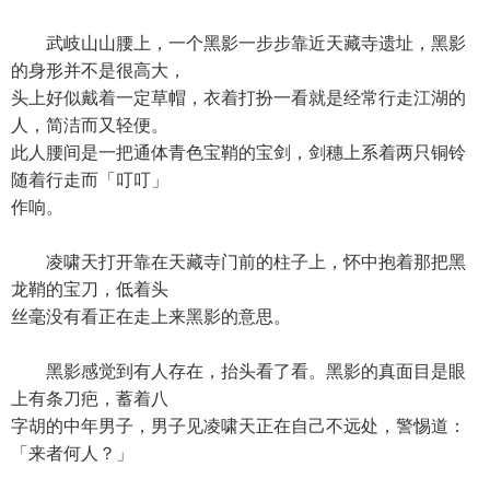
武岐山山腰上，一个黑影一步步靠近天藏寺遗址，黑影
的身形并不是很高大，
头上好似戴着一定草帽，衣着打扮一看就是经常行走江湖的
人，简洁而又轻便。
此人腰间是一把通体青色宝鞘的宝剑，剑穗上系着两只铜铃
随着行走而「叮叮」
作响。
凌啸天打开靠在天藏寺门前的柱子上，怀中抱着那把黑
龙鞘的宝刀，低着头
丝毫没有看正在走上来黑影的意思。
黑影感觉到有人存在，抬头看了看。黑影的真面目是眼
上有条刀疤，蓄着八
字胡的中年男子，男子见凌啸天正在自己不远处，警惕道：
「来者何人？」