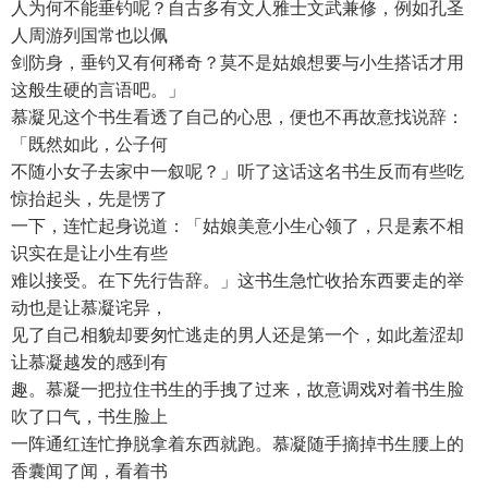
人为何不能垂钓呢？自古多有文人雅士文武兼修，例如孔圣
人周游列国常也以佩
剑防身，垂钓又有何稀奇？莫不是姑娘想要与小生搭话才用
这般生硬的言语吧。」
慕凝见这个书生看透了自己的心思，便也不再故意找说辞：
「既然如此，公子何
不随小女子去家中一叙呢？」听了这话这名书生反而有些吃
惊抬起头，先是愣了
一下，连忙起身说道：「姑娘美意小生心领了，只是素不相
识实在是让小生有些
难以接受。在下先行告辞。」这书生急忙收拾东西要走的举
动也是让慕凝诧异，
见了自己相貌却要匆忙逃走的男人还是第一个，如此羞涩却
让慕凝越发的感到有
趣。慕凝一把拉住书生的手拽了过来，故意调戏对着书生脸
吹了口气，书生脸上
一阵通红连忙挣脱拿着东西就跑。慕凝随手摘掉书生腰上的
香囊闻了闻，看着书