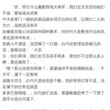
「切，管它什么魔教西域大将军，我们玄天宫还怕他们
不成，要知道在武林
中大多掌门一级的武者品级在强天位的位置，以我们二人的
功力，虽然还没有开
始修炼玄狐心法采阳补阴的要术，但对付大多数强天位的武
者也是绰绰有余。」
苏媚儿不屑道，说完喝了一口酒。白玙没有理会苏媚儿的
话，接着说道：「大宗
主，你们再强，我们玄天宫高手再多，那也打不过那么多人
啊，累也累死了。」
「哦？那么你是怕死咯？」慕凝端详手里的酒碗说道。「不
不不，属下一定誓死
追随大宗主，白玙只是给您提个醒，您好有所打算不是，况
且属下的任务也就是
多多打探情报。」白玙急忙说道。慕凝略微思考了一下摆了
摆手示意白玙退下。