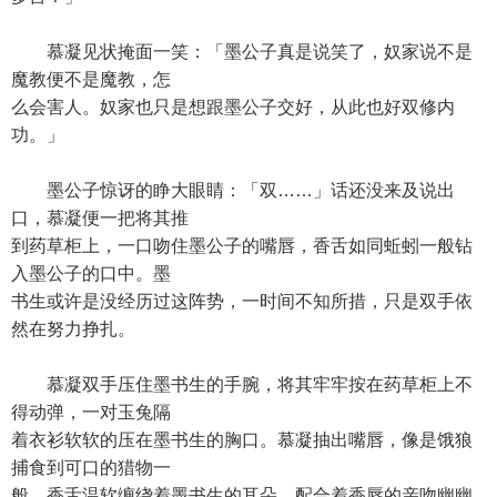
慕凝见状掩面一笑：「墨公子真是说笑了，奴家说不是
魔教便不是魔教，怎
么会害人。奴家也只是想跟墨公子交好，从此也好双修内
功。」
墨公子惊讶的睁大眼睛：「双……」话还没来及说出
口，慕凝便一把将其推
到药草柜上，一口吻住墨公子的嘴唇，香舌如同蚯蚓一般钻
入墨公子的口中。墨
书生或许是没经历过这阵势，一时间不知所措，只是双手依
然在努力挣扎。
慕凝双手压住墨书生的手腕，将其牢牢按在药草柜上不
得动弹，一对玉兔隔
着衣衫软软的压在墨书生的胸口。慕凝抽出嘴唇，像是饿狼
捕食到可口的猎物一
般，香舌温软缠绕着墨书生的耳朵，配合着香唇的亲吻幽幽