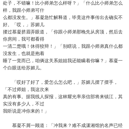
处子，不错嘛！比小师弟怎么样呀？」「什么比小师弟怎么
样，我跟小师弟可什
么都没发生。」慕凝急忙解释道，毕竟这件事传出去确实不
好。「哎，」苏媚儿
搂过慕凝挤眉弄眼道，「你跟小师弟那晚先从房顶，然后去
你房间，我可都看得
一清二楚哦！休得狡辩！」「别瞎说，我跟小师弟真什么都
没发生，也就是抱着
睡了一觉而已，咱俩这关系姐姐我还能瞒着你嘛？」慕凝一
个白眼送给苏媚儿。
「哎好了好了，爱怎么怎么吧，」苏媚儿摆了摆手，
「不过师姐，我这次来
真的有事。据我线人探报，这林耀光率亲信部将来镇江，其
实没有多少人，不过
我听说是冲你来的！」
慕凝不屑一顾道：「冲我来？难不成潇湘馆的名声已经