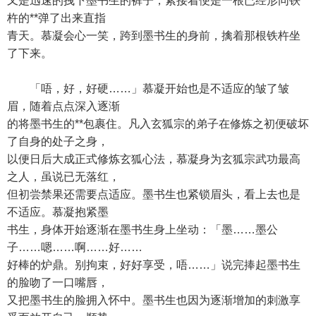
又是迅速的拽下墨书生的裤子，紧接着便是一根已经形同铁
杵的**弹了出来直指
青天。慕凝会心一笑，跨到墨书生的身前，擒着那根铁杵坐
了下来。
「唔，好，好硬……」慕凝开始也是不适应的皱了皱
眉，随着点点深入逐渐
的将墨书生的**包裹住。凡入玄狐宗的弟子在修炼之初便破坏
了自身的处子之身，
以便日后大成正式修炼玄狐心法，慕凝身为玄狐宗武功最高
之人，虽说已无落红，
但初尝禁果还需要点适应。墨书生也紧锁眉头，看上去也是
不适应。慕凝抱紧墨
书生，身体开始逐渐在墨书生身上坐动：「墨……墨公
子……嗯……啊……好……
好棒的炉鼎。别拘束，好好享受，唔……」说完捧起墨书生
的脸吻了一口嘴唇，
又把墨书生的脸拥入怀中。墨书生也因为逐渐增加的刺激享