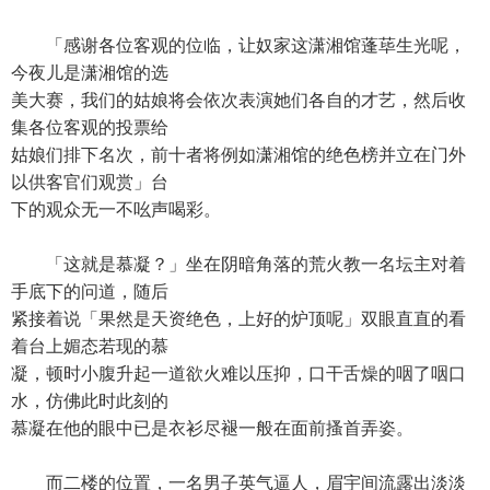
「感谢各位客观的位临，让奴家这潇湘馆蓬荜生光呢，
今夜儿是潇湘馆的选
美大赛，我们的姑娘将会依次表演她们各自的才艺，然后收
集各位客观的投票给
姑娘们排下名次，前十者将例如潇湘馆的绝色榜并立在门外
以供客官们观赏」台
下的观众无一不吆声喝彩。
「这就是慕凝？」坐在阴暗角落的荒火教一名坛主对着
手底下的问道，随后
紧接着说「果然是天资绝色，上好的炉顶呢」双眼直直的看
着台上媚态若现的慕
凝，顿时小腹升起一道欲火难以压抑，口干舌燥的咽了咽口
水，仿佛此时此刻的
慕凝在他的眼中已是衣衫尽褪一般在面前搔首弄姿。
而二楼的位置，一名男子英气逼人，眉宇间流露出淡淡