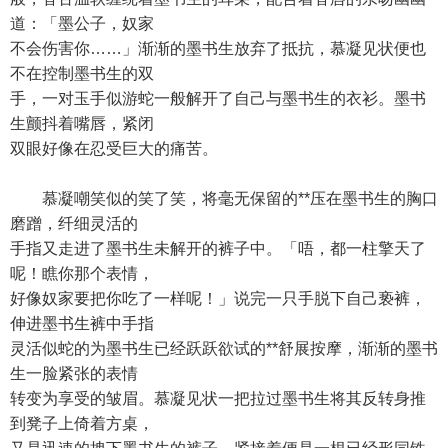
道：「墨公子，奴家
不会伤害你……」渐渐的墨书生放弃了抵抗，慕凝见状便也
不在控制墨书生的双
手，一对玉手似游蛇一般解开了自己与墨书生的衣衫。墨书
生颤抖着嘴唇，紧闭
双眼好像在忍受巨大的痛苦。
慕凝嘲笑似的笑了笑，将毫无保留的**压在墨书生的胸口
磨蹭，纤细灵活的
手指又走进了墨书生未解开的裤子中。「唔，都一柱擎天了
呢！瞧你那个表情，
好像奴家要把你吃了一样呢！」说完一只手脱下自己亵裤，
伸进墨书生裤中手指
灵活似蛇的为墨书生已经跃跃欲试的**舒展按摩，渐渐的墨书
生一脸紧张的表情
转变为享受的皱眉。慕凝见状一把拉过墨书生将其反转身推
到凳子上倚着方桌，