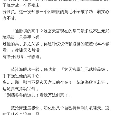
子峰对战一个昼夜未
分胜负。这一次却被一个闭着眼的黄毛小子破了功，着实心
有不甘。
「通脉境的高手？这玄天宫现在的掌门最多也不过元武
境品级，只是手下强
过他的高手多之又多，你这种仅仅依赖速度的渣渣根本不够
看。」凌啸天依然没
有睁开眼睛，平静道。
范沧海眼珠一转，嘀咕道：「玄天宫掌门元武境品级，
手下强过他的高手众
多……那，那岂不是玄天宫真的存在！」范沧海欣喜若狂，
运足真气挥动宝剑，
「别挡爷爷的道儿！看我万法剑宗！」
范沧海速度极快，幻化出八个自己持剑刺向凌啸天。凌
啸天什么也没做，只