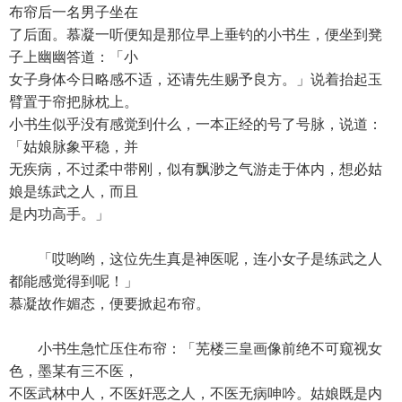
布帘后一名男子坐在
了后面。慕凝一听便知是那位早上垂钓的小书生，便坐到凳
子上幽幽答道：「小
女子身体今日略感不适，还请先生赐予良方。」说着抬起玉
臂置于帘把脉枕上。
小书生似乎没有感觉到什么，一本正经的号了号脉，说道：
「姑娘脉象平稳，并
无疾病，不过柔中带刚，似有飘渺之气游走于体内，想必姑
娘是练武之人，而且
是内功高手。」
「哎哟哟，这位先生真是神医呢，连小女子是练武之人
都能感觉得到呢！」
慕凝故作媚态，便要掀起布帘。
小书生急忙压住布帘：「芜楼三皇画像前绝不可窥视女
色，墨某有三不医，
不医武林中人，不医奸恶之人，不医无病呻吟。姑娘既是内