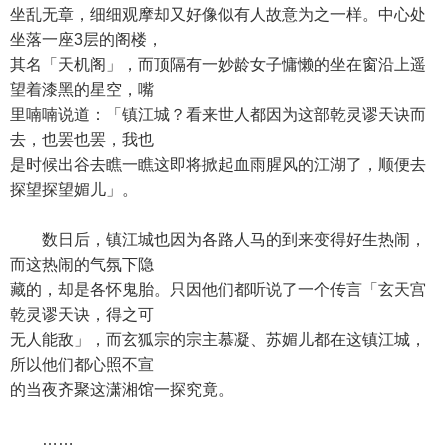
坐乱无章，细细观摩却又好像似有人故意为之一样。中心处
坐落一座3层的阁楼，
其名「天机阁」，而顶隔有一妙龄女子慵懒的坐在窗沿上遥
望着漆黑的星空，嘴
里喃喃说道：「镇江城？看来世人都因为这部乾灵谬天诀而
去，也罢也罢，我也
是时候出谷去瞧一瞧这即将掀起血雨腥风的江湖了，顺便去
探望探望媚儿」。
数日后，镇江城也因为各路人马的到来变得好生热闹，
而这热闹的气氛下隐
藏的，却是各怀鬼胎。只因他们都听说了一个传言「玄天宫
乾灵谬天诀，得之可
无人能敌」，而玄狐宗的宗主慕凝、苏媚儿都在这镇江城，
所以他们都心照不宣
的当夜齐聚这潇湘馆一探究竟。
……