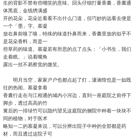
生的背影不禁有些嘲笑的意味。回头仔细打量香囊，香囊通
体黑底，金线绣满盛
开的花朵，花朵近看看不出什么门道，但巧妙的远看去便是
一个「墨」字。慕凝
放在鼻前嗅了嗅，特殊的味道扑鼻而来，香囊里放的似乎不
是花朵香料，而是一
些草药的味道。慕凝若有所思的点了点头：「小书生，我们
走着瞧。」说着嘴角
露出一丝不易察觉的微笑。
明月当空，家家户户也都点起了灯，潇湘馆也是一如既
往的热闹。慕凝拿着
香囊行走在与江相通的城内小河边，直到一座庭院之前停下
脚步，透过高高的竹
篱后的一排绿竹可以隐约望见这庭院的侧院中种着一块块不
同的植物，对于医术
略知一二的慕凝来说，可以分辨出院子中种的全部都是药
材，而且透过这院子可