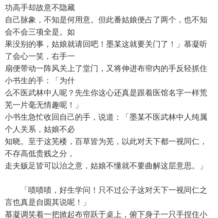
功高手却故意不隐藏
自己脉象，不知是何用意。但此番姑娘便占了两个，也不知
会不会三项全是。如
果没别的事，姑娘就请回吧！墨某这就要关门了！」慕凝听
了会心一笑，右手一
扇便带动一阵风关上了堂门，又将伸进布帘内的手反轻抓住
小书生的手：「为什
么不医武林中人呢？先生你这心还真是跟着医馆名字一样荒
芜一片毫无情趣呢！」
小书生急忙收回自己的手，说道：「墨某不医武林中人纯属
个人关系，姑娘不必
知晓。至于这芜楼，百草皆为芜，以此对天下都一视同仁，
不存高低贵贱之分，
走夫贩足皆可以治之意，姑娘不懂就不要曲解这层意思。」
「啧啧啧，好生学问！只不过公子这对天下一视同仁之
言也真是自圆其说呢！」
慕凝调笑着一把掀起布帘跃于桌上，俯下身子一只手捏住小