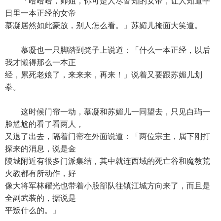
「哈哈哈，师姐，你可是人尽皆知的女帝，让人知道平
日里一本正经的女帝
慕凝居然如此豪放，别人怎么看。」苏媚儿掩面大笑道。
慕凝也一只脚踏到凳子上说道：「什么一本正经，以后
我才懒得那么一本正
经，累死老娘了，来来来，再来！」说着又要跟苏媚儿划
拳。
这时候门帘一动，慕凝和苏媚儿一同望去，只见白玙一
脸尴尬的看了看两人，
又退了出去，隔着门帘在外面说道：「两位宗主，属下刚打
探来的消息，说是金
陵城附近有很多门派集结，其中就连西域的死亡谷和魔教荒
火教都有所动作，好
像大将军林耀光也带着小股部队往镇江城方向来了，而且是
全副武装的，据说是
平叛什么的。」